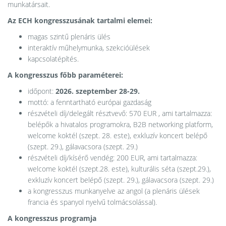
munkatársait.
Az ECH kongresszusának tartalmi elemei:
magas szintű plenáris ülés
interaktív műhelymunka, szekcióülések
kapcsolatépítés.
A kongresszus főbb paraméterei:
időpont:
2026. szeptember 28-29.
mottó: a fenntartható európai gazdaság
részvételi díj/delegált résztvevő: 570 EUR , ami tartalmazza:
belépők a hivatalos programokra, B2B networking platform,
welcome koktél (szept. 28. este), exkluzív koncert belépő
(szept. 29.), gálavacsora (szept. 29.)
részvételi díj/kísérő vendég: 200 EUR, ami tartalmazza:
welcome koktél (szept.28. este), kulturális séta (szept.29.),
exkluzív koncert belépő (szept. 29.), gálavacsora (szept. 29.)
a kongresszus munkanyelve az angol (a plenáris ülések
francia és spanyol nyelvű tolmácsolással).
A kongresszus programja