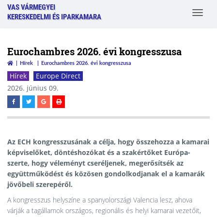
VAS VÁRMEGYEI
Toggle
KERESKEDELMI ÉS IPARKAMARA
navigat
Eurochambres 2026. évi kongresszusa
Hírek
Eurochambres 2026. évi kongresszusa
Hírek
Europe Direct
2026. június 09.
Az ECH kongresszusának a célja, hogy összehozza a kamarai
képviselőket, döntéshozókat és a szakértőket Európa-
szerte, hogy véleményt cseréljenek, megerősítsék az
együttműködést és közösen gondolkodjanak el a kamarák
jövőbeli szerepéről.
A kongresszus helyszíne a spanyolországi Valencia lesz, ahova
várják a tagállamok országos, regionális és helyi kamarai vezetőit,