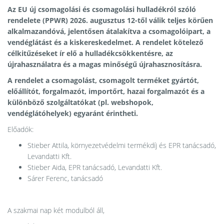
Az EU új csomagolási és csomagolási hulladékról szóló
rendelete (PPWR) 2026. augusztus 12-től válik teljes körűen
alkalmazandóvá, jelentősen átalakítva a csomagolóipart, a
vendéglátást és a kiskereskedelmet. A rendelet kötelező
célkitűzéseket ír elő a hulladékcsökkentésre, az
újrahasználatra és a magas minőségű újrahasznosításra.
A rendelet a csomagolást, csomagolt terméket gyártót,
előállítót, forgalmazót, importőrt, hazai forgalmazót és a
különböző szolgáltatókat (pl. webshopok,
vendéglátóhelyek) egyaránt érintheti.
Előadók:
Stieber Attila, környezetvédelmi termékdíj és EPR tanácsadó,
Levandatti Kft.
Stieber Aida, EPR tanácsadó, Levandatti Kft.
Sárer Ferenc, tanácsadó
A szakmai nap két modulból áll,