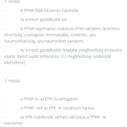
1. modul:
- A PPWR főbb kitűzései, határidők
- Az érintett gazdálkodói kör
- A PPWR végrehajtási szakaszai (PFAS tartalom, újratöltési
lehetőség, csomagolás minimalizálás, címkézés, újra
hasznosíthatóság, újra hasznosított tartalom)
- Az érintett gazdálkodók feladatai (megfelelőség értékelési
eljárás /belső audit/ lefolytatási, EU megfelelőségi nyilatkozat
elkészítése)
2. modul:
- a PPWR és az EPR összefüggései
- a PPWR -nek az EPR -re vonatkozó hatásai
- az EPR szabályozás várható változásai a PPWR -re
tekintettel