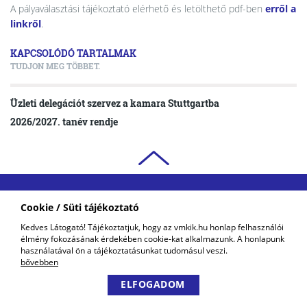
A pályaválasztási tájékoztató elérhető és letölthető pdf-ben
erről a
linkről
.
KAPCSOLÓDÓ TARTALMAK
TUDJON MEG TÖBBET.
Üzleti delegációt szervez a kamara Stuttgartba
2026/2027. tanév rendje
VAS VÁRMEGYEI
Cookie / Süti tájékoztató
KERESKEDELMI ÉS IPARKAMARA
Kedves Látogató! Tájékoztatjuk, hogy az vmkik.hu honlap felhasználói
COPYRIGHT © 2018 - 2026 VMKIK. |
ALL RIGHTS RESERVED! DESIGNED &
élmény fokozásának érdekében cookie-kat alkalmazunk. A honlapunk
POWERED BY
POSITIVE ADAMSKY
használatával ön a tájékoztatásunkat tudomásul veszi.
bővebben
ELFOGADOM