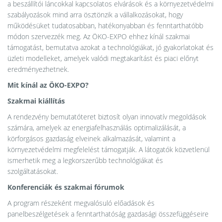
a beszállítói láncokkal kapcsolatos elvárások és a környezetvédelmi
szabályozások mind arra ösztönzik a vállalkozásokat, hogy
működésüket tudatosabban, hatékonyabban és fenntarthatóbb
módon szervezzék meg. Az ÖKO-EXPO ehhez kínál szakmai
támogatást, bemutatva azokat a technológiákat, jó gyakorlatokat és
üzleti modelleket, amelyek valódi megtakarítást és piaci előnyt
eredményezhetnek.
Mit kínál az ÖKO-EXPO?
Szakmai kiállítás
A rendezvény bemutatóteret biztosít olyan innovatív megoldások
számára, amelyek az energiafelhasználás optimalizálását, a
körforgásos gazdaság elveinek alkalmazását, valamint a
környezetvédelmi megfelelést támogatják. A látogatók közvetlenül
ismerhetik meg a legkorszerűbb technológiákat és
szolgáltatásokat.
Konferenciák és szakmai fórumok
A program részeként megvalósuló előadások és
panelbeszélgetések a fenntarthatóság gazdasági összefüggéseire