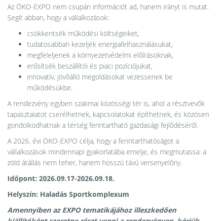
Az ÖKO-EXPO nem csupán információt ad, hanem irányt is mutat.
Segít abban, hogy a vállalkozások:
csökkentsék működési költségeiket,
tudatosabban kezeljék energiafelhasználásukat,
megfeleljenek a környezetvédelmi előírásoknak,
erősítsék beszállítói és piaci pozíciójukat,
innovatív, jövőálló megoldásokat vezessenek be
működésükbe.
A rendezvény egyben szakmai közösségi tér is, ahol a résztvevők
tapasztalatot cserélhetnek, kapcsolatokat építhetnek, és közösen
gondolkodhatnak a térség fenntartható gazdasági fejlődéséről.
A 2026. évi ÖKO-EXPO célja, hogy a fenntarthatóságot a
vállalkozások mindennapi gyakorlatába emelje, és megmutassa: a
zöld átállás nem teher, hanem hosszú távú versenyelőny.
Időpont: 2026.09.17-2026.09.18.
Helyszín: Haladás Sportkomplexum
Amennyiben az EXPO tematikájához illeszkedően
kiállítóként szeretne részt venni a rendezvényen, kérjük