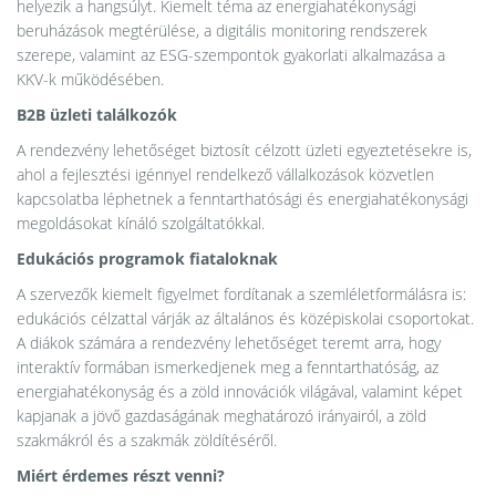
helyezik a hangsúlyt. Kiemelt téma az energiahatékonysági
beruházások megtérülése, a digitális monitoring rendszerek
szerepe, valamint az ESG-szempontok gyakorlati alkalmazása a
KKV-k működésében.
B2B üzleti találkozók
A rendezvény lehetőséget biztosít célzott üzleti egyeztetésekre is,
ahol a fejlesztési igénnyel rendelkező vállalkozások közvetlen
kapcsolatba léphetnek a fenntarthatósági és energiahatékonysági
megoldásokat kínáló szolgáltatókkal.
Edukációs programok fiataloknak
A szervezők kiemelt figyelmet fordítanak a szemléletformálásra is:
edukációs célzattal várják az általános és középiskolai csoportokat.
A diákok számára a rendezvény lehetőséget teremt arra, hogy
interaktív formában ismerkedjenek meg a fenntarthatóság, az
energiahatékonyság és a zöld innovációk világával, valamint képet
kapjanak a jövő gazdaságának meghatározó irányairól, a zöld
szakmákról és a szakmák zöldítéséről.
Miért érdemes részt venni?