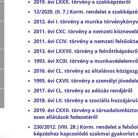
2019. évi LXXX. törvény a szakképzésről
12/2020. (II. 7.) Korm. rendelet
a szakképzés
2012. évi I. törvény
a munka törvénykönyv
2011. évi CXC. törvény a nemzeti
köznevelé
2011. évi CCIV. törvény a nemzeti
felsőokta
2013. évi LXXVII. törvény a
felnőttképzésrő
1993. évi XCIII. törvény a
munkavédelemrő
2016. évi CL. törvény az
általános közigazg
1995. évi CXVII. törvény a
személyi jövede
2017. évi CL. törvény az
adózás rendjéről
2018. évi LII. törvény a
szociális hozzájárul
2019. évi CXXII. törvény a
társadalombiztos
ezen ellátások fedezetéről
230/2012. (VIII. 28.) Korm. rendelet a
felsőo
képzéshez kapcsolódó szakmai gyakorlat e