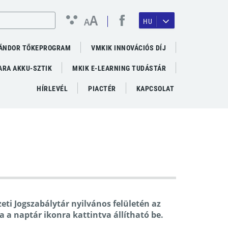
A
A
HU
ÁNDOR TŐKEPROGRAM
VMKIK INNOVÁCIÓS DÍJ
RA AKKU-SZTIK
MKIK E-LEARNING TUDÁSTÁR
HÍRLEVÉL
PIACTÉR
KAPCSOLAT
zeti Jogszabálytár nyilvános felületén az
a a naptár ikonra kattintva állítható be.