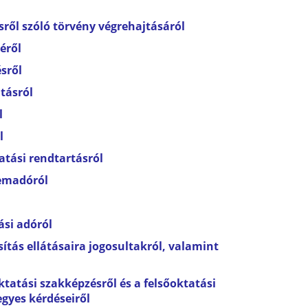
ről szóló törvény végrehajtásáról
éről
sről
tásról
l
l
atási rendtartásról
lemadóról
ási adóról
ítás ellátásaira
jogosultakról, valamint
ktatási szakképzésről
és a felsőoktatási
gyes kérdéseiről