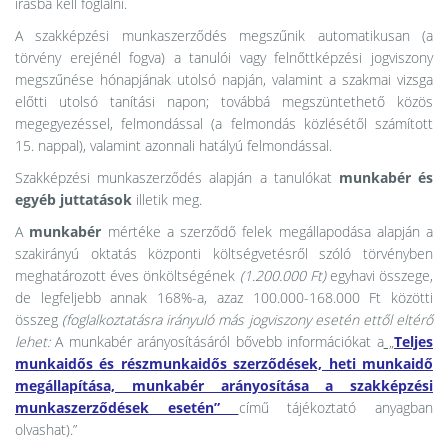
írásba kell foglalni.
A szakképzési munkaszerződés megszűnik automatikusan (a
törvény erejénél fogva) a tanulói vagy felnőttképzési jogviszony
megszűnése hónapjának utolsó napján, valamint a szakmai vizsga
előtti utolsó tanítási napon; továbbá megszüntethető közös
megegyezéssel, felmondással (a felmondás közlésétől számított
15. nappal), valamint azonnali hatályú felmondással.
Szakképzési munkaszerződés alapján a tanulókat
munkabér és
egyéb juttatások
illetik meg.
A
munkabér
mértéke a szerződő felek megállapodása alapján a
szakirányú oktatás központi költségvetésről szóló törvényben
meghatározott éves önköltségének
(1.200.000 Ft)
egyhavi összege,
de legfeljebb annak 168%-a, azaz 100.000-168.000 Ft közötti
összeg
(foglalkoztatásra irányuló más jogviszony esetén ettől eltérő
lehet:
A munkabér arányosításáról bővebb információkat a
„
Teljes
munkaidős és részmunkaidős szerződések, heti munkaidő
megállapítása, munkabér arányosítása a szakképzési
munkaszerződések esetén”
című tájékoztató anyagban
olvashat).”