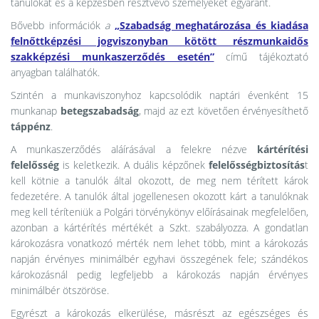
tanulókat és a képzésben résztvevő személyeket egyaránt.
Bővebb információk
a
„
Szabadság meghatározása és kiadása
felnőttképzési jogviszonyban kötött részmunkaidős
szakképzési munkaszerződés esetén”
című tájékoztató
anyagban találhatók.
Szintén a munkaviszonyhoz kapcsolódik naptári évenként 15
munkanap
betegszabadság
, majd az ezt követően érvényesíthető
táppénz
.
A munkaszerződés aláírásával a felekre nézve
kártérítési
felelősség
is keletkezik. A duális képzőnek
felelősségbiztosítás
t
kell kötnie a tanulók által okozott, de meg nem térített károk
fedezetére. A tanulók által jogellenesen okozott kárt a tanulóknak
meg kell téríteniük a Polgári törvénykönyv előírásainak megfelelően,
azonban a kártérítés mértékét a Szkt. szabályozza. A gondatlan
károkozásra vonatkozó mérték nem lehet több, mint a károkozás
napján érvényes minimálbér egyhavi összegének fele; szándékos
károkozásnál pedig legfeljebb a károkozás napján érvényes
minimálbér ötszöröse.
Egyrészt a károkozás elkerülése, másrészt az egészséges és