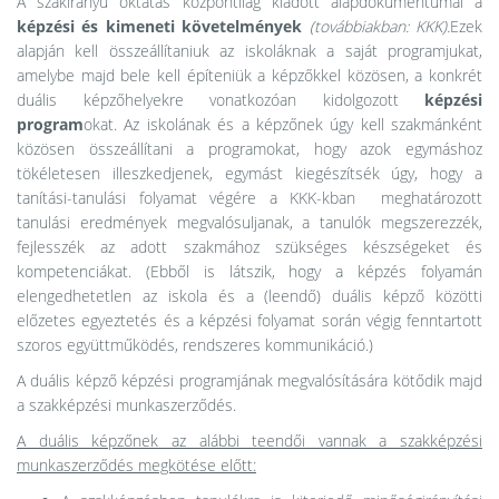
A szakirányú oktatás központilag kiadott alapdokumentumai a
képzési és kimeneti követelmények
(továbbiakban: KKK).
Ezek
alapján kell összeállítaniuk az iskoláknak a saját programjukat,
amelybe majd bele kell építeniük a képzőkkel közösen, a konkrét
duális képzőhelyekre vonatkozóan kidolgozott
képzési
program
okat. Az iskolának és a képzőnek úgy kell szakmánként
közösen összeállítani a programokat, hogy azok egymáshoz
tökéletesen illeszkedjenek, egymást kiegészítsék úgy, hogy a
tanítási-tanulási folyamat végére a KKK-kban meghatározott
tanulási eredmények megvalósuljanak, a tanulók megszerezzék,
fejlesszék az adott szakmához szükséges készségeket és
kompetenciákat. (Ebből is látszik, hogy a képzés folyamán
elengedhetetlen az iskola és a (leendő) duális képző közötti
előzetes egyeztetés és a képzési folyamat során végig fenntartott
szoros együttműködés, rendszeres kommunikáció.)
A duális képző képzési programjának megvalósítására kötődik majd
a szakképzési munkaszerződés.
A duális képzőnek az alábbi teendői vannak a szakképzési
munkaszerződés megkötése előtt: