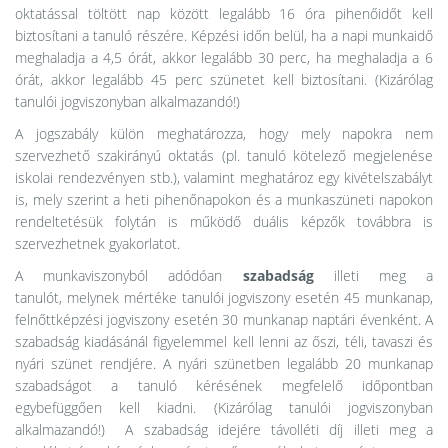
oktatással töltött nap között legalább 16 óra pihenőidőt kell
biztosítani a tanuló részére. Képzési időn belül, ha a napi munkaidő
meghaladja a 4,5 órát, akkor legalább 30 perc, ha meghaladja a 6
órát, akkor legalább 45 perc szünetet kell biztosítani. (Kizárólag
tanulói jogviszonyban alkalmazandó!)
A jogszabály külön meghatározza, hogy mely napokra nem
szervezhető szakirányú oktatás (pl. tanuló kötelező megjelenése
iskolai rendezvényen stb.), valamint meghatároz egy kivételszabályt
is, mely szerint a heti pihenőnapokon és a munkaszüneti napokon
rendeltetésük folytán is működő duális képzők továbbra is
szervezhetnek gyakorlatot.
A munkaviszonyból adódóan
szabadság
illeti meg a
tanulót, melynek mértéke tanulói jogviszony esetén 45 munkanap,
felnőttképzési jogviszony esetén 30 munkanap naptári évenként. A
szabadság kiadásánál figyelemmel kell lenni az őszi, téli, tavaszi és
nyári szünet rendjére. A nyári szünetben legalább 20 munkanap
szabadságot a tanuló kérésének megfelelő időpontban
egybefüggően kell kiadni. (Kizárólag tanulói jogviszonyban
alkalmazandó!) A szabadság idejére távolléti díj illeti meg a