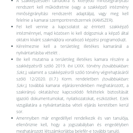
A szakképzésben tanulókra is kiterjedő minőségirányítási
rendszert kell működtetnie (vagy a szakképző intézmény
minőségirányítási rendszerét adaptálja), vagy meg kell
felelnie a kamarai szempontrendszernek (KAMSZER).
Fel kell vennie a kapcsolatot az érintett szakképző
intézménnyel, majd közösen ki kell dolgozniuk a képző által
oktatni kívánt szakmá(k)ra vonatkozó képzési programo(ka)t.
Kérelmeznie kell a területileg illetékes kamaránál a
nyilvántartásba vételét
.
Be kell mutatnia a területileg illetékes kamara részére a
szakképzésről szóló 2019. évi LXXX. törvény
(továbbiakban:
Szkt.)
, valamint a szakképzésről szóló törvény végrehajtásáról
szóló 12/2020. (II.7.) Korm. rendeletben
(továbbiakban:
Szkr.)
, továbbá kamarai eljárásrendekben meghatározott, a
szakirányú oktatáshoz kapcsolódó feltételek biztosítását
igazoló dokumentumokat, nyilatkozatokat, eszközöket. Ezek
vizsgálatára a nyilvántartásba vételi eljárás keretében kerül
sor.
Amennyiben már engedéllyel rendelkezik és van tanulója,
ellenőriznie kell, hogy a jogszabályban és engedélyben
meghatározott létszámkorlátba belefér-e további tanuló.