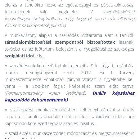
előírás a tanulókra nézve az egészségügyi és pályaalkalmassági
feltételeknek való megfelelés.
(A szerződéskötési
jogosultságot befolyásolhatja még, hogy pl. van-e már államilag
elismert szakképzettségük stb.)
A munkaviszony alapján a szerződés időtartama alatt a tanulók
társadalombiztosítási szempontból biztosítottak
lesznek,
továbbá ez az időtartam beleszámít a nyugellátáshoz szükséges
szolgálati idő
be is.
A szerződésnek kötelező tartalmi elemeit a Szkr. rögzíti, továbbá a
munka törvénykönyvéről szóló 2012. évi I. törvény
munkaszerződésre vonatkozó iránymutatásait is figyelembe kell
venni – a Szkt-ben foglalt kivételeket szem előtt tartva.
(Formanyomtatvány innen letölthető:
Duális képzéshez
kapcsolódó dokumentumok
)
A szakképzési munkaszerződésben kell meghatározni a duális
képző és tanuló alapadatain túl a felek szakirányú oktatáshoz
kapcsolódó kötelezettségvállalásait és jogait is.
A szakképzési munkaszerződés módosítását és megszüntetését is