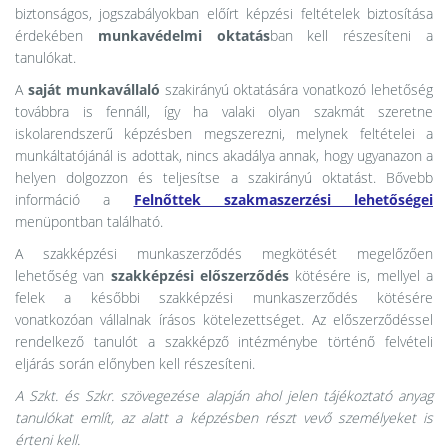
biztonságos, jogszabályokban előírt képzési feltételek biztosítása
érdekében
munkavédelmi oktatás
ban kell részesíteni a
tanulókat.
A
saját munkavállaló
szakirányú oktatására vonatkozó lehetőség
továbbra is fennáll, így ha valaki olyan szakmát szeretne
iskolarendszerű képzésben megszerezni, melynek feltételei a
munkáltatójánál is adottak, nincs akadálya annak, hogy ugyanazon a
helyen dolgozzon és teljesítse a szakirányú oktatást. Bővebb
információ a
Felnőttek szakmaszerzési lehetőségei
menüpontban található.
A szakképzési munkaszerződés megkötését megelőzően
lehetőség van
szakképzési előszerződés
kötésére is, mellyel a
felek a későbbi szakképzési munkaszerződés kötésére
vonatkozóan vállalnak írásos kötelezettséget. Az előszerződéssel
rendelkező tanulót a szakképző intézménybe történő felvételi
eljárás során előnyben kell részesíteni.
A Szkt. és Szkr. szövegezése alapján ahol jelen tájékoztató anyag
tanulókat említ, az alatt a képzésben részt vevő személyeket is
érteni kell.