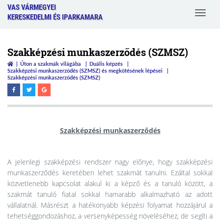
VAS VÁRMEGYEI
Toggle
KERESKEDELMI ÉS IPARKAMARA
navigat
Szakképzési munkaszerződés (SZMSZ)
Úton a szakmák világába
Duális képzés
Szakképzési munkaszerződés (SZMSZ) és megkötésének lépései
Szakképzési munkaszerződés (SZMSZ)
Szakképzési munkaszerződés
A jelenlegi szakképzési rendszer nagy előnye, hogy szakképzési
munkaszerződés keretében lehet szakmát tanulni. Ezáltal sokkal
közvetlenebb kapcsolat alakul ki a képző és a tanuló között, a
szakmát tanuló fiatal sokkal hamarabb alkalmazható az adott
vállalatnál. Másrészt a hatékonyabb képzési folyamat hozzájárul a
tehetséggondozáshoz, a versenyképesség növeléséhez, de segíti a