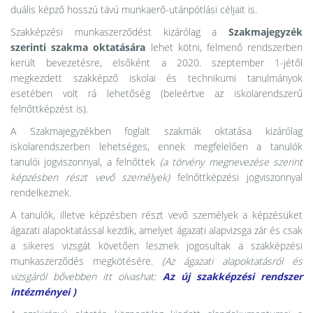
duális képző hosszú távú munkaerő-utánpótlási céljait is.
Szakképzési munkaszerződést kizárólag a
Szakmajegyzék
szerinti szakma oktatására
lehet kötni, felmenő rendszerben
került bevezetésre, elsőként a 2020. szeptember 1-jétől
megkezdett szakképző iskolai és technikumi tanulmányok
esetében volt rá lehetőség (beleértve az iskolarendszerű
felnőttképzést is).
A Szakmajegyzékben foglalt szakmák oktatása kizárólag
iskolarendszerben lehetséges, ennek megfelelően a tanulók
tanulói jogviszonnyal, a felnőttek
(a törvény megnevezése szerint
képzésben részt vevő személyek)
felnőttképzési jogviszonnyal
rendelkeznek.
A tanulók, illetve képzésben részt vevő személyek a képzésüket
ágazati alapoktatással kezdik, amelyet ágazati alapvizsga zár és csak
a sikeres vizsgát követően lesznek jogosultak a szakképzési
munkaszerződés megkötésére.
(Az ágazati alapoktatásról és
vizsgáról bővebben itt olvashat:
Az új szakképzési rendszer
intézményei
)