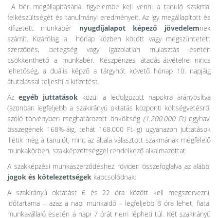
A bér megállapításánál figyelembe kell venni a tanuló szakmai
felkészültségét és tanulmányi eredményeit. Az így megállapított és
kifizetett munkabér
nyugdíjalapot képező jövedelem
nek
számít. Kizárólag a hónap közben kötött vagy megszüntetett
szerződés, betegség vagy igazolatlan mulasztás esetén
csökkenthető a munkabér. Készpénzes átadás-átvételre nincs
lehetőség, a duális képző a tárgyhót követő hónap 10. napjáig
átutalással teljesíti a kifizetést.
Az
egyéb juttatások
közül a ledolgozott napokra arányosítva
(azonban legfeljebb a szakirányú oktatás központi költségvetésről
szóló törvényben meghatározott önköltség
(1.200.000 Ft)
egyhavi
összegének 168%-áig, tehát 168.000 Ft-ig) ugyanazon juttatások
illetik meg a tanulót, mint az általa választott szakmának megfelelő
munkakörben, szakképzettséggel rendelkező alkalmazottat.
A szakképzési munkaszerződéshez röviden összefoglalva az alábbi
jogok és kötelezettségek
kapcsolódnak:
A szakirányú oktatást 6 és 22 óra között kell megszervezni,
időtartama – azaz a napi munkaidő – legfeljebb 8 óra lehet, fiatal
munkavállaló esetén a napi 7 órát nem lépheti túl. Két szakirányú