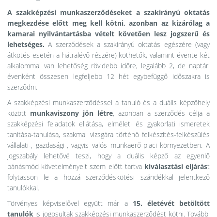
A szakképzési munkaszerződéseket a szakirányú oktatás
megkezdése előtt meg kell kötni, azonban az kizárólag a
kamarai nyilvántartásba vételt követően lesz jogszerű és
lehetséges.
A szerződések a szakirányú oktatás egészére (vagy
átkötés esetén a hátralévő részére) köthetők, valamint évente két
alkalommal van lehetőség rövidebb időre, legalább 2, de naptári
évenként összesen legfeljebb 12 hét egybefüggő időszakra is
szerződni.
A szakképzési munkaszerződéssel a tanuló és a duális képzőhely
között
munkaviszony jön létre
, azonban a szerződés célja a
szakképzési feladatok ellátása, elméleti és gyakorlati ismeretek
tanítása-tanulása, szakmai vizsgára történő felkészítés-felkészülés
vállalati-, gazdasági-, vagyis valós munkaerő-piaci környezetben. A
jogszabály lehetővé teszi, hogy a duális képző az egyenlő
bánásmód követelményeit szem előtt tartva
kiválasztási eljárás
t
folytasson le a hozzá szerződéskötési szándékkal jelentkező
tanulókkal.
Törvényes képviselővel együtt már a
15. életévét betöltött
tanulók
is jogosultak szakképzési munkaszerződést kötni. További