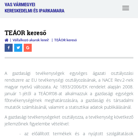
VAS VÁRMEGYEI
Toggle
KERESKEDELMI ÉS IPARKAMARA
navigat
TEÁOR kereső
Vállalkozó akarok lenni!
TEÁOR kereső
A gazdasági tevékenységek egységes ágazati osztályozási
rendszere az EU tevékenységi osztályozásának, a NACE Rev.2-nek
magyar nyelvű változata. Az 1893/2006/EK rendelet alapján 2008.
január 1-jétől a TEÁOR’08-at alkalmazzuk a gazdasági egységek
főtevékenységének meghatározására, a gazdasági és társadalmi
mutatók számításánál, valamint a statisztikai adatok publikálásánál.
A gazdasági tevékenységeket osztályozza, a tevékenység következő
jellemzőinek figyelembe vételével:
- az előállított termékek és a nyújtott szolgáltatások