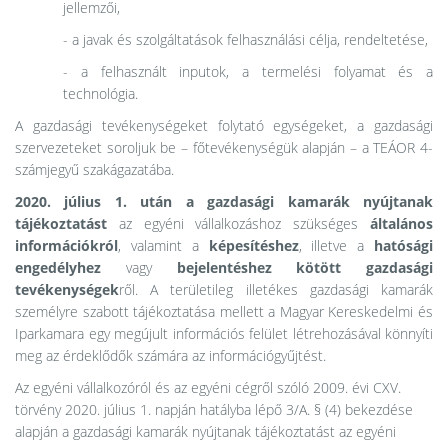
jellemzői,
- a javak és szolgáltatások felhasználási célja, rendeltetése,
- a felhasznált inputok, a termelési folyamat és a
technológia.
A gazdasági tevékenységeket folytató egységeket, a gazdasági
szervezeteket soroljuk be – főtevékenységük alapján – a TEÁOR 4-
számjegyű szakágazatába.
2020. július 1. után a gazdasági kamarák nyújtanak
tájékoztatást
az egyéni vállalkozáshoz szükséges
általános
információkról
, valamint a
képesítéshez
, illetve a
hatósági
engedélyhez
vagy
bejelentéshez kötött gazdasági
tevékenységek
ről. A területileg illetékes gazdasági kamarák
személyre szabott tájékoztatása mellett a Magyar Kereskedelmi és
Iparkamara egy megújult információs felület létrehozásával könnyíti
meg az érdeklődők számára az információgyűjtést.
Az egyéni vállalkozóról és az egyéni cégről szóló 2009. évi CXV.
törvény 2020. július 1. napján hatályba lépő 3/A. § (4) bekezdése
alapján a gazdasági kamarák nyújtanak tájékoztatást az egyéni