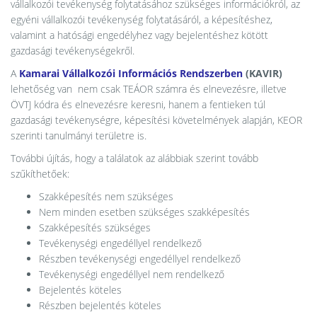
vállalkozói tevékenység folytatásához szükséges információkról, az
egyéni vállalkozói tevékenység folytatásáról, a képesítéshez,
valamint a hatósági engedélyhez vagy bejelentéshez kötött
gazdasági tevékenységekről.
A
Kamarai Vállalkozói Információs Rendszerben
(
KAVIR)
lehetőség van
nem csak TEÁOR számra és elnevezésre, illetve
ÖVTJ kódra és elnevezésre keresni, hanem a fentieken túl
gazdasági tevékenységre, képesítési követelmények alapján, KEOR
szerinti tanulmányi területre is.
További újítás, hogy a találatok az alábbiak szerint tovább
szűkíthetőek:
Szakképesítés nem szükséges
Nem minden esetben szükséges szakképesítés
Szakképesítés szükséges
Tevékenységi engedéllyel rendelkező
Részben tevékenységi engedéllyel rendelkező
Tevékenységi engedéllyel nem rendelkező
Bejelentés köteles
Részben bejelentés köteles