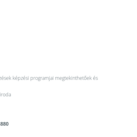
épzések képzési programjai megtekinthetőek és
 iroda
8880