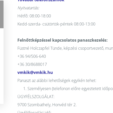
Nyitvatartás:
Hétfő: 08:00-18:00
Kedd-szerda- csütörtök-péntek 08:00-13:00
Felnőttképzéssel kapcsolatos panaszkezelés:
Füstné Holczapfel Tünde, képzési csoportvezető, mun
+36 94/506-640
+36 30/8688017
vmkik@vmkik.hu
Panaszt az alábbi lehetőségek egyikén tehet:
Személyesen (telefonon előre egyeztetett időpo
ÜGYFÉLSZOLGÁLAT:
9700 Szombathely, Honvéd tér 2.
Ügyfélfogadási idő: