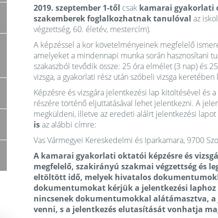
2019. szeptember 1-től
csak
kamarai gyakorlati 
szakemberek foglalkozhatnak tanulóval
az isko
végzettség, 60. életév, mestercím).
A képzéssel a kor követelményeinek megfelelő ismeret
amelyeket a mindennapi munka során hasznosítani tud
szakaszból tevődik össze: 25 óra elmélet (3 nap) és 25
vizsga, a gyakorlati rész után szóbeli vizsga keretében 
Képzésre és vizsgára jelentkezési lap kitöltésével é
részére történő eljuttatásával lehet jelentkezni. A je
megküldeni, illetve az eredeti aláírt jelentkezési lap
is
az alábbi címre:
Vas Vármegyei Kereskedelmi és Iparkamara, 9700 Sz
A kamarai gyakorlati oktatói képzésre és vizsgá
megfelelő, szakirányú szakmai végzettség és l
eltöltött idő, melyek hivatalos dokumentumokk
dokumentumokat kérjük a jelentkezési laphoz 
nincsenek dokumentumokkal alátámasztva, a j
venni, s a jelentkezés elutasítását vonhatja m