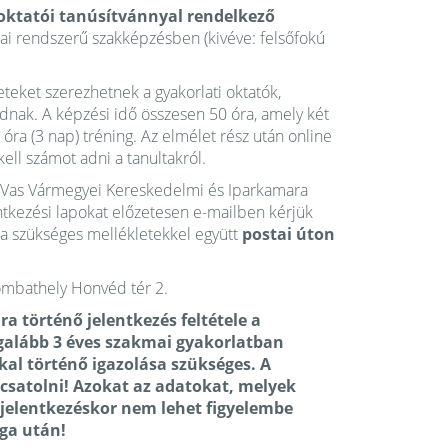
oktatói tanúsítvánnyal
rendelkező
lai rendszerű szakképzésben (kivéve: felsőfokú
eket szerezhetnek a gyakorlati oktatók,
nak. A képzési idő összesen 50 óra, amely két
 óra (3 nap) tréning. Az elmélet rész után online
kell számot adni a tanultakról.
s a Vas Vármegyei Kereskedelmi és Iparkamara
lentkezési lapokat előzetesen e-mailben kérjük
ot a szükséges mellékletekkel együtt
postai úton
ombathely Honvéd tér 2.
ra történő jelentkezés feltétele a
egalább 3 éves szakmai gyakorlatban
al történő igazolása szükséges. A
csatolni! Azokat az adatokat, melyek
elentkezéskor nem lehet figyelembe
aga után!