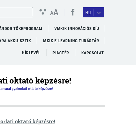
A
A
HU
ÁNDOR TŐKEPROGRAM
VMKIK INNOVÁCIÓS DÍJ
RA AKKU-SZTIK
MKIK E-LEARNING TUDÁSTÁR
HÍRLEVÉL
PIACTÉR
KAPCSOLAT
ti oktató képzésre!
kamarai gyakorlati oktató képzésre!
rlati oktató képzésre!