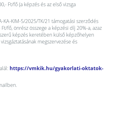
0,- Ft/fő (a képzés és az első vizsga
NFA-KA-KIM-5/2025/TK/21 támogatási szerződés
Ft/fő, önrész összege a képzési díj 20%-a, azaz
endszerű képzés keretében külső képzőhelyen
 vizsgáztatásának megszervezése és
alál:
https://vmkik.hu/gyakorlati-oktatok-
mailben.