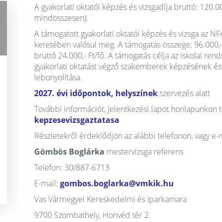
A gyakorlati oktatói képzés és vizsgadíja bruttó: 120.00
mindösszesen).
A támogatott gyakorlati oktatói képzés és vizsga az 
keretében valósul meg. A támogatás összege: 96.000,- 
bruttó 24.000,- Ft/fő. A támogatás célja az iskolai r
gyakorlati oktatást végző szakemberek képzésének és
lebonyolítása.
2027. évi időpontok, helyszínek
szervezés alatt
További információt, jelentkezési lapot honlapunkon t
kepzesevizsgaztatasa
Részletekről érdeklődjön az alábbi telefonon, vagy e-
Gömbös Boglárka
mestervizsga referens
Telefon: 30/887-6713
E-mail:
gombos.boglarka@vmkik.hu
Vas Vármegyei Kereskedelmi és Iparkamara
9700 Szombathely, Honvéd tér 2.