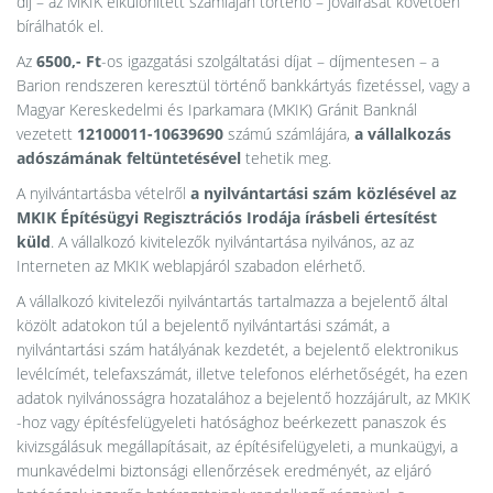
díj – az MKIK elkülönített számláján történő – jóváírását követően
bírálhatók el.
Az
6500,- Ft
-os igazgatási szolgáltatási díjat – díjmentesen – a
Barion rendszeren keresztül történő bankkártyás fizetéssel, vagy a
Magyar Kereskedelmi és Iparkamara (MKIK) Gránit Banknál
vezetett
12100011-10639690
számú számlájára,
a vállalkozás
adószámának
feltüntetésével
tehetik meg.
A nyilvántartásba vételről
a nyilvántartási szám közlésével az
MKIK Építésügyi Regisztrációs Irodája írásbeli értesítést
küld
. A vállalkozó kivitelezők nyilvántartása nyilvános, az az
Interneten az MKIK weblapjáról szabadon elérhető.
A vállalkozó kivitelezői nyilvántartás tartalmazza a bejelentő által
közölt adatokon túl a bejelentő nyilvántartási számát, a
nyilvántartási szám hatályának kezdetét, a bejelentő elektronikus
levélcímét, telefaxszámát, illetve telefonos elérhetőségét, ha ezen
adatok nyilvánosságra hozatalához a bejelentő hozzájárult, az MKIK
-hoz vagy építésfelügyeleti hatósághoz beérkezett panaszok és
kivizsgálásuk megállapításait, az építésifelügyeleti, a munkaügyi, a
munkavédelmi biztonsági ellenőrzések eredményét, az eljáró