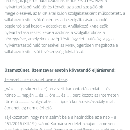
hatóságok jogerős határozatainak rendelkező részeivel, a
nyilvántartásból való törlés tényét, az alapul szolgáló ok
megjelölésével, az MKIK által külön szolgáltatásként működtetett, a
vállalkozó kivitelezők önkéntes adatszolgáltatásán alapuló –
bejelentő által közölt – adatokat is. A vállalkozó kivitelezők
nyilvántartása részét képezi azoknak a szolgáltatóknak a
névjegyzéke, amelyeknek az építésfelügyeleti hatóság, vagy a
nyilvántartásból való törlésével az MKIK jogerősen megtiltotta a
vállalkozó kivitelezői tevékenység folytatását.
Üzemszünet, üzemzavar esetén követendő eljárásrend:
Tervezett üzemszünet bejelentése
:
„A/az …….(szakrendszer) tervezett karbantartása miatt … év ….
hónap …. napján … és …. óra …. és ….. perc között az Interneten
történő ……….. szolgáltatás, ….. típusú korlátozás/akadály miatt
átmenetileg nem elérhető.
Tájékoztatom, hogy nem számít bele a határidőbe az a nap – a
451/2016 (XII.19.) számú Kormányrendelet alapján – amelyen
legalább négy órán át tartó üzemzavar akadályozta az elektronikus