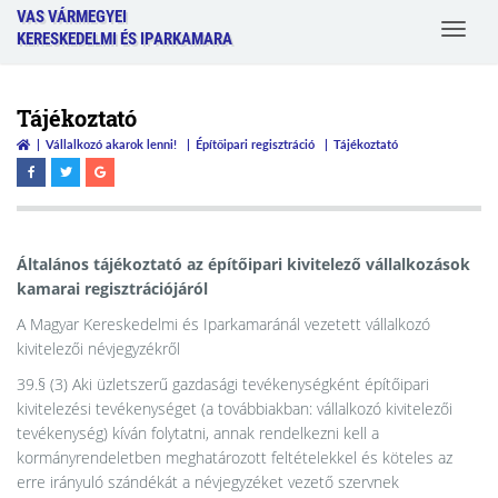
VAS VÁRMEGYEI
Toggle
KERESKEDELMI ÉS IPARKAMARA
navigat
Tájékoztató
Vállalkozó akarok lenni!
Építőipari regisztráció
Tájékoztató
Általános tájékoztató az építőipari kivitelező vállalkozások
kamarai regisztrációjáról
A Magyar Kereskedelmi és Iparkamaránál vezetett vállalkozó
kivitelezői névjegyzékről
39.§ (3) Aki üzletszerű gazdasági tevékenységként építőipari
kivitelezési tevékenységet (a továbbiakban: vállalkozó kivitelezői
tevékenység) kíván folytatni, annak rendelkezni kell a
kormányrendeletben meghatározott feltételekkel és köteles az
erre irányuló szándékát a névjegyzéket vezető szervnek