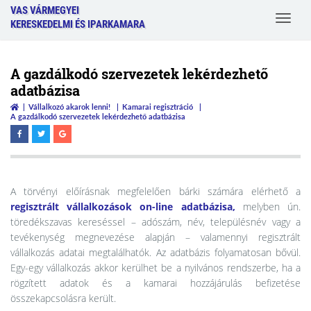
VAS VÁRMEGYEI
Toggle
KERESKEDELMI ÉS IPARKAMARA
navigat
A gazdálkodó szervezetek lekérdezhető
adatbázisa
Vállalkozó akarok lenni!
Kamarai regisztráció
A gazdálkodó szervezetek lekérdezhető adatbázisa
A törvényi előírásnak megfelelően bárki számára elérhető a
regisztrált vállalkozások on-line adatbázisa
,
melyben ún.
töredékszavas kereséssel – adószám, név, településnév vagy a
tevékenység megnevezése alapján – valamennyi regisztrált
vállalkozás adatai megtalálhatók. Az adatbázis folyamatosan bővül.
Egy-egy vállalkozás akkor kerülhet be a nyilvános rendszerbe, ha a
rögzített adatok és a kamarai hozzájárulás befizetése
összekapcsolásra került.