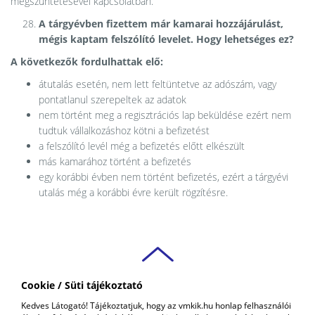
megszüntetésével kapcsolatban.
A tárgyévben fizettem már kamarai hozzájárulást,
mégis kaptam felszólító levelet. Hogy lehetséges ez?
A következők fordulhattak elő:
átutalás esetén, nem lett feltüntetve az adószám, vagy
pontatlanul szerepeltek az adatok
nem történt meg a regisztrációs lap beküldése ezért nem
tudtuk vállalkozáshoz kötni a befizetést
a felszólító levél még a befizetés előtt elkészült
más kamarához történt a befizetés
egy korábbi évben nem történt befizetés, ezért a tárgyévi
utalás még a korábbi évre került rögzítésre.
Cookie / Süti tájékoztató
VAS VÁRMEGYEI
Kedves Látogató! Tájékoztatjuk, hogy az vmkik.hu honlap felhasználói
KERESKEDELMI ÉS IPARKAMARA