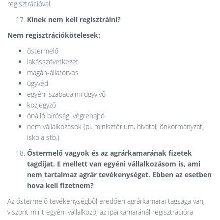
regisztrációval.
Kinek nem kell regisztrálni?
Nem regisztrációkötelesek:
őstermelő
lakásszövetkezet
magán-állatorvos
ügyvéd
egyéni szabadalmi ügyvivő
közjegyző
önálló bírósági végrehajtó
nem vállalkozások (pl. minisztérium, hivatal, önkormányzat,
iskola stb.)
Őstermelő vagyok és az agrárkamarának fizetek
tagdíjat. E mellett van egyéni vállalkozásom is, ami
nem tartalmaz agrár tevékenységet. Ebben az esetben
hova kell fizetnem?
Az őstermelő tevékenységből eredően agrárkamarai tagsága van,
viszont mint egyéni vállalkozó, az iparkamaránál regisztrációra