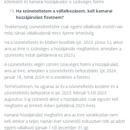
kötelezett és kamarai hozzájárulást is szükséges fizetni.
Ha szüneteltetem a vállalkozásom, kell kamarai
hozzájárulást fizetnem?
Tevékenység szüneteltetésére csak egyéni vállalkozás esetén van
mód, társas vállalkozásnál nincs ilyenre lehetőség.
Ha a szüneteltetés év közben kezdődik (pl.: 2023. június 5.), akkor
arra az évre is szükséges a hozzájárulás megfizetése, amelyben a
szünetelés indult (példánknál ez 2023.).
A szüneteltetés végén szintén szükséges fizetni a hozzájárulást,
arra az évre, amelyben a szüneteltetés befejeződött. (pl: 2024.
január 18., tehát 2024-re is esedékes a fizetés).
Természetesen, ha ugyanaz az év a szüneteltetés kezdete és a
szüneteltetés befejezése is (pl. 2023. február 5-től 2023.
augusztus 3-ig szünetel) akkor a hozzájárulást csak egyszer kell
megfizetni az érintett évben (példáknál 2023 évre).
Kamarai hozzájárulást megfizetni arra az évre vonatkozóan nem
kell, amikor a teljes naptári évet szünetelő státuszban tölti az adott
egyéni vállalkozó (január 1-től december 31-ig).