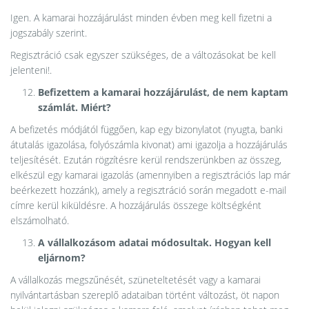
Igen. A kamarai hozzájárulást minden évben meg kell fizetni a
jogszabály szerint.
Regisztráció csak egyszer szükséges, de a változásokat be kell
jelenteni!.
Befizettem a kamarai hozzájárulást, de nem kaptam
számlát. Miért?
A befizetés módjától függően, kap egy bizonylatot (nyugta, banki
átutalás igazolása, folyószámla kivonat) ami igazolja a hozzájárulás
teljesítését. Ezután rögzítésre kerül rendszerünkben az összeg,
elkészül egy kamarai igazolás (amennyiben a regisztrációs lap már
beérkezett hozzánk), amely a regisztráció során megadott e-mail
címre kerül kiküldésre. A hozzájárulás összege költségként
elszámolható.
A vállalkozásom adatai módosultak. Hogyan kell
eljárnom?
A vállalkozás megszűnését, szüneteltetését vagy a kamarai
nyilvántartásban szereplő adataiban történt változást, öt napon