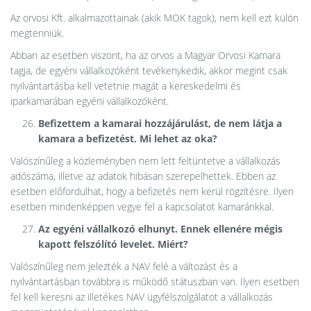
Az orvosi Kft. alkalmazottainak (akik MOK tagok), nem kell ezt külön
megtenniük.
Abban az esetben viszont, ha az orvos a Magyar Orvosi Kamara
tagja, de egyéni vállalkozóként tevékenykedik, akkor megint csak
nyilvántartásba kell vetetnie magát a kereskedelmi és
iparkamarában egyéni vállalkozóként.
Befizettem a kamarai hozzájárulást, de nem látja a
kamara a befizetést. Mi lehet az oka?
Valószínűleg a közleményben nem lett feltüntetve a vállalkozás
adószáma, illetve az adatok hibásan szerepelhettek. Ebben az
esetben előfordulhat, hogy a befizetés nem kerül rögzítésre. Ilyen
esetben mindenképpen vegye fel a kapcsolatot kamaránkkal.
Az egyéni vállalkozó elhunyt. Ennek ellenére mégis
kapott felszólító levelet. Miért?
Valószínűleg nem jelezték a NAV felé a változást és a
nyilvántartásban továbbra is működő státuszban van. Ilyen esetben
fel kell keresni az illetékes NAV ügyfélszolgálatot a vállalkozás