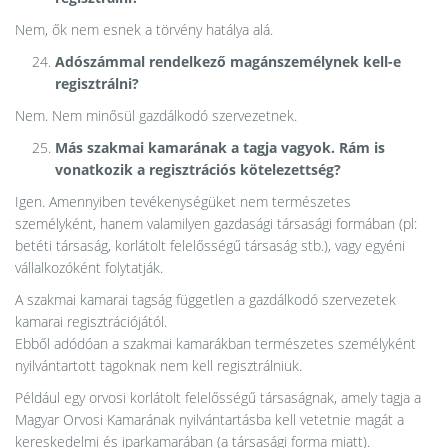
Nem, ők nem esnek a törvény hatálya alá.
Adószámmal rendelkező magánszemélynek kell-e
regisztrálni?
Nem. Nem minősül gazdálkodó szervezetnek.
Más szakmai kamarának a tagja vagyok. Rám is
vonatkozik a regisztrációs kötelezettség?
Igen. Amennyiben tevékenységüket nem természetes
személyként, hanem valamilyen gazdasági társasági formában (pl:
betéti társaság, korlátolt felelősségű társaság stb.), vagy egyéni
vállalkozóként folytatják.
A szakmai kamarai tagság független a gazdálkodó szervezetek
kamarai regisztrációjától.
Ebből adódóan a szakmai kamarákban természetes személyként
nyilvántartott tagoknak nem kell regisztrálniuk.
Például egy orvosi korlátolt felelősségű társaságnak, amely tagja a
Magyar Orvosi Kamarának nyilvántartásba kell vetetnie magát a
kereskedelmi és iparkamarában (a társasági forma miatt).