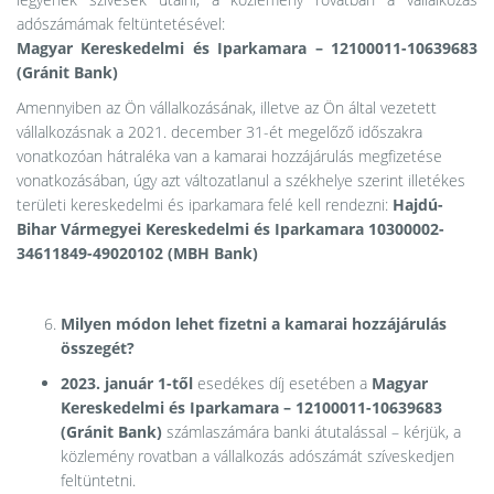
adószámámak feltüntetésével:
Magyar Kereskedelmi és Iparkamara – 12100011-10639683
(Gránit Bank)
Amennyiben az Ön vállalkozásának, illetve az Ön által vezetett
vállalkozásnak a 2021. december 31-ét megelőző időszakra
vonatkozóan hátraléka van a kamarai hozzájárulás megfizetése
vonatkozásában, úgy azt változatlanul a székhelye szerint illetékes
területi kereskedelmi és iparkamara felé kell rendezni:
Hajdú-
Bihar Vármegyei Kereskedelmi és Iparkamara
10300002-
34611849-49020102 (MBH Bank)
Milyen módon lehet fizetni a kamarai hozzájárulás
összegét?
2023. január 1-től
esedékes díj esetében a
Magyar
Kereskedelmi és Iparkamara – 12100011-10639683
(Gránit Bank)
számlaszámára banki átutalással – kérjük, a
közlemény rovatban a vállalkozás adószámát szíveskedjen
feltüntetni.