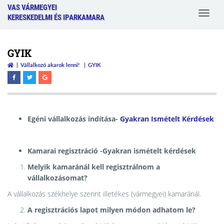
VAS VÁRMEGYEI
Toggle
KERESKEDELMI ÉS IPARKAMARA
navigat
GYIK
Vállalkozó akarok lenni!
GYIK
Egéni vállalkozás indítása-
Gyakran Ismételt Kérdések
Kamarai regisztráció -Gyakran ismételt kérdések
Melyik kamaránál kell regisztrálnom a
vállalkozásomat?
A vállalkozás székhelye szerint illetékes (vármegyei) kamaránál.
A regisztrációs lapot milyen módon adhatom le?