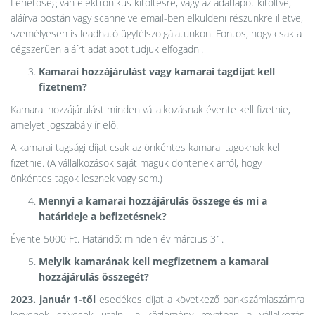
Lehetőség van elektronikus kitöltésre, vagy az adatlapot kitöltve,
aláírva postán vagy scannelve email-ben elküldeni részünkre illetve,
személyesen is leadható ügyfélszolgálatunkon. Fontos, hogy csak a
cégszerűen aláírt adatlapot tudjuk elfogadni.
Kamarai hozzájárulást vagy kamarai tagdíjat kell
fizetnem?
Kamarai hozzájárulást minden vállalkozásnak évente kell fizetnie,
amelyet jogszabály ír elő.
A kamarai tagsági díjat csak az önkéntes kamarai tagoknak kell
fizetnie. (A vállalkozások saját maguk döntenek arról, hogy
önkéntes tagok lesznek vagy sem.)
Mennyi a kamarai hozzájárulás összege és mi a
határideje a befizetésnek?
Évente 5000 Ft. Határidő: minden év március 31.
Melyik kamarának kell megfizetnem a kamarai
hozzájárulás összegét?
2023. január 1-től
esedékes díjat a következő bankszámlaszámra
legyenek szívesek utalni, a közlemény rovatban a vállalkozás