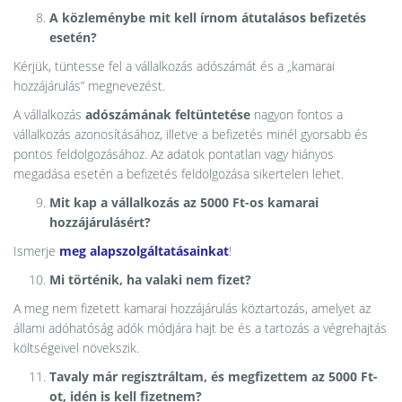
A közleménybe mit kell írnom átutalásos befizetés
esetén?
Kérjük, tüntesse fel a vállalkozás adószámát és a „kamarai
hozzájárulás” megnevezést.
A vállalkozás
adószámának feltüntetése
nagyon fontos a
vállalkozás azonosításához, illetve a befizetés minél gyorsabb és
pontos feldolgozásához. Az adatok pontatlan vagy hiányos
megadása esetén a befizetés feldolgozása sikertelen lehet.
Mit kap a vállalkozás az 5000 Ft-os kamarai
hozzájárulásért?
Ismerje
meg alapszolgáltatásainkat
!
Mi történik, ha valaki nem fizet?
A meg nem fizetett kamarai hozzájárulás köztartozás, amelyet az
állami adóhatóság adók módjára hajt be és a tartozás a végrehajtás
költségeivel növekszik.
Tavaly már regisztráltam, és megfizettem az 5000 Ft-
ot, idén is kell fizetnem?