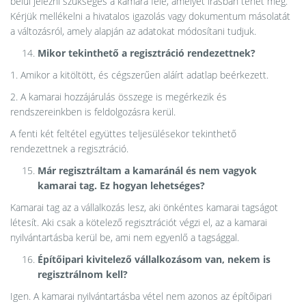
belül jelezni szükséges a kamara felé, amelyet írásban tehet meg.
Kérjük mellékelni a hivatalos igazolás vagy dokumentum másolatát
a változásról, amely alapján az adatokat módosítani tudjuk.
Mikor tekinthető a regisztráció rendezettnek?
1. Amikor a kitöltött, és cégszerűen aláírt adatlap beérkezett.
2. A kamarai hozzájárulás összege is megérkezik és
rendszereinkben is feldolgozásra kerül.
A fenti két feltétel együttes teljesülésekor tekinthető
rendezettnek a regisztráció.
Már regisztráltam a kamaránál és nem vagyok
kamarai tag. Ez hogyan lehetséges?
Kamarai tag az a vállalkozás lesz, aki önkéntes kamarai tagságot
létesít. Aki csak a kötelező regisztrációt végzi el, az a kamarai
nyilvántartásba kerül be, ami nem egyenlő a tagsággal.
Építőipari kivitelező vállalkozásom van, nekem is
regisztrálnom kell?
Igen. A kamarai nyilvántartásba vétel nem azonos az építőipari