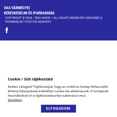
VAS VÁRMEGYEI
KERESKEDELMI ÉS IPARKAMARA
COPYRIGHT © 2018 - 2026 VMKIK. |
ALL RIGHTS RESERVED! DESIGNED &
POWERED BY
POSITIVE ADAMSKY
Cookie / Süti tájékoztató
Kedves Látogató! Tájékoztatjuk, hogy az vmkik.hu honlap felhasználói
élmény fokozásának érdekében cookie-kat alkalmazunk. A honlapunk
használatával ön a tájékoztatásunkat tudomásul veszi.
bővebben
ELFOGADOM