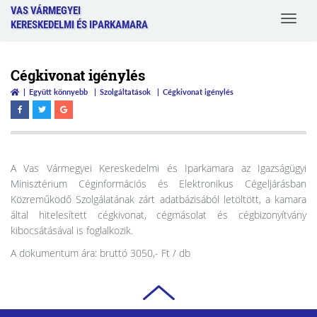
VAS VÁRMEGYEI
Toggle
KERESKEDELMI ÉS IPARKAMARA
navigat
Cégkivonat igénylés
Együtt könnyebb
Szolgáltatások
Cégkivonat igénylés
A Vas Vármegyei Kereskedelmi és Iparkamara az Igazságügyi
Minisztérium Céginformációs és Elektronikus Cégeljárásban
Közreműködő Szolgálatának zárt adatbázisából letöltött, a kamara
által hitelesített cégkivonat, cégmásolat és cégbizonyítvány
kibocsátásával is foglalkozik.
A dokumentum ára: bruttó 3050,- Ft / db