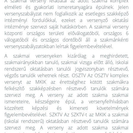
A szakmai verseny feladatai az adott szakma komplex
elméleti és gyakorlati ismeretanyagára épülnek. Jelen
versenyszabályzat nem foglalkozik az esetleges szakképző
intézményi fordulókkal, ezeket a versenyző oktatási
intézménye szervezi saját hatáskörben. A szakmai verseny
központi országos területi előválogatóból, országos 6
válogatóból és országos döntőből áll a szakmánkénti
versenyszabályzatokban leírtak figyelembevételével.
A szakmai versenyeken kizárólag a meghirdetett,
szakmairányokban tanuló, szakmai vizsga előtt álló, iskolai
rendszerű oktatásban tanulói jogviszonyban résztvevő,
végzős tanulók vehetnek részt. OSZTV Az OSZTV komplex
versenyt az MKIK az érettségihez kötött szakmákra
felkészítő szakképzésben résztvevő tanulók számára
szervezi meg. A verseny az adott szakma szakmai
ismereteire, készségeire épül, a versenyfelhívásban
közzétett képzési és kimeneti követelmények
figyelembevételével. SZKTV Az SZKTV-t az MKIK a szakmai
(iskolai rendszerű) oktatásban résztvevő tanulók számára
szervezi meg. A verseny az adott szakma szakmai