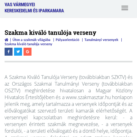
VAS VÁRMEGYEI
Toggle
KERESKEDELMI ÉS IPARKAMARA
navigat
Szakma kiváló tanulója verseny
Úton a szakmák világába
Pályaorientáció
Tanulmányi versenyek
Szakma kiváló tanulója verseny
A Szakma Kiváló Tanulója Verseny (továbbiakban SZKTV) és
az Országos Szakmai Tanulmányi Verseny (továbbiakban
OSZTV) meghirdetése hivatalosan a Magyar Közlöny
Hivatalos Értesítőjében és a www.szakmasztar.hu honlapon
jelenik meg, amely tartalmazza a versenyek időpontját és az
előválogatókat szervező területi kamarák elérhetőségét. A
versennyel kapcsolatban meghirdetésre kerül: - a
versenyen érintett szakmák megnevezése, - a versenyek
fordulói, - a területi előválogató és a döntő helye, időpontja.