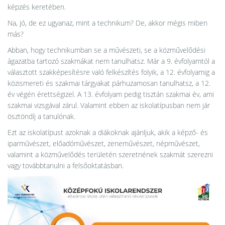
képzés keretében.
Na, jó, de ez ugyanaz, mint a technikum? De, akkor mégis miben
más?
Abban, hogy technikumban se a művészeti, se a közművelődési
ágazatba tartozó szakmákat nem tanulhatsz. Már a 9. évfolyamtól a
választott szakképesítésre való felkészítés folyik, a 12. évfolyamig a
közismereti és szakmai tárgyakat párhuzamosan tanulhatsz, a 12.
év végén érettségizel. A 13. évfolyam pedig tisztán szakmai év, ami
szakmai vizsgával zárul. Valamint ebben az iskolatípusban nem jár
ösztöndíj a tanulónak.
Ezt az iskolatípust azoknak a diákoknak ajánljuk, akik a képző- és
iparművészet, előadóművészet, zeneművészet, népművészet,
valamint a közművelődés területén szeretnének szakmát szerezni
vagy továbbtanulni a felsőoktatásban.