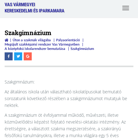
VAS VÁRMEGYEI
Toggle
KERESKEDELMI ÉS IPARKAMARA
navigat
Szakgimnázium
Úton a szakmák világába
Pályaorientáció
Megújult szakképzési rendszer Vas Vármegyében
A középfokú iskolarendszer bemutatása
Szakgimnázium
Szakgimnázium:
Az általános iskola után választható iskolatípusokat bemutató
sorozatunk következő részében a szakgimnáziumot mutatjuk be
nektek.
A szakgimnázium öt évfolyammal működő, művészeti, illetve
közművelődési képzést folytató nevelési-oktatási intézmény. Az
érettségire, a választott szakma megszerzésére, a szakirányú
felsőfokú tanulmányokra, illetve a munka világára egy 5 éves