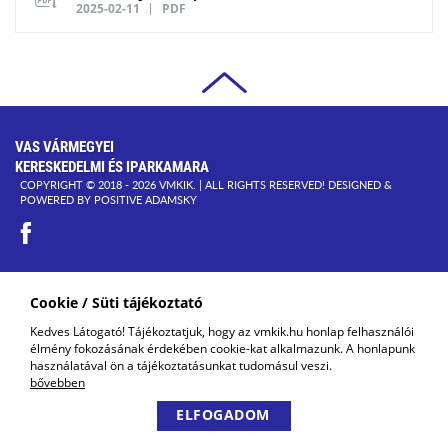
2025-02-11
PDF
VAS VÁRMEGYEI
KERESKEDELMI ÉS IPARKAMARA
COPYRIGHT © 2018 - 2026 VMKIK. |
ALL RIGHTS RESERVED! DESIGNED &
POWERED BY
POSITIVE ADAMSKY
Cookie / Süti tájékoztató
Kedves Látogató! Tájékoztatjuk, hogy az vmkik.hu honlap felhasználói
élmény fokozásának érdekében cookie-kat alkalmazunk. A honlapunk
használatával ön a tájékoztatásunkat tudomásul veszi.
bővebben
ELFOGADOM