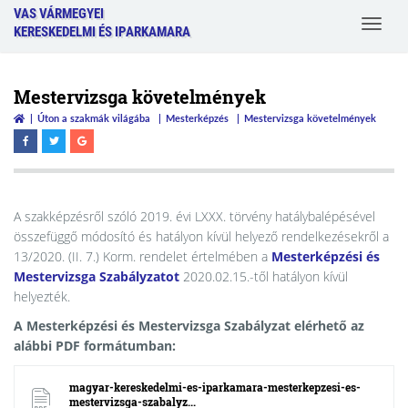
VAS VÁRMEGYEI
Toggle
KERESKEDELMI ÉS IPARKAMARA
navigat
Mestervizsga követelmények
Úton a szakmák világába
Mesterképzés
Mestervizsga követelmények
A szakképzésről szóló 2019. évi LXXX. törvény hatálybalépésével
összefüggő módosító és hatályon kívül helyező rendelkezésekről a
13/2020. (II. 7.) Korm. rendelet értelmében a
Mesterképzési és
Mestervizsga Szabályzatot
2020.02.15.-től hatályon kívül
helyezték.
A Mesterképzési és Mestervizsga Szabályzat elérhető az
alábbi PDF formátumban:
magyar-kereskedelmi-es-iparkamara-mesterkepzesi-es-
mestervizsga-szabalyz...