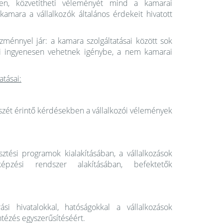
en, közvetítheti véleményét mind a kamarai
 kamara a vállalkozók általános érdekeit hivatott
nnyel jár: a kamara szolgáltatásai között sok
ai ingyenesen vehetnek igénybe, a nem kamarai
tásai:
szét érintő kérdésekben a vállalkozói vélemények
ztési programok kialakításában, a vállalkozások
épzési rendszer alakításában, befektetők
ási hivatalokkal, hatóságokkal a vállalkozások
ntézés egyszerűsítéséért.