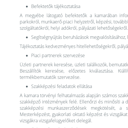
Befektetők tájékoztatása
A megyébe látogató befektetők a kamarában inform
parkokról, munkaerő-piaci helyzetről, képzési, tovább
szolgáltatókról, helyi adókról, pályázati lehetőségekről
Segítségnyújtás beruházások megvalósításához, 
Tájékoztatás kedvezményes hitellehetőségekről, pályáz
Piaci partnerek szervezése
Üzleti partnerek keresése, üzleti találkozók, bemuta
Beszállítók keresése, előzetes kiválasztása. Kiál
termékbemutatók szervezése.
Szakképzési feladatok ellátása
A kamara törvényi felhatalmazás alapján számos szakkép
szakképző intézmények felé. Ellenőrzi és minősíti a du
szakképzési munkaszerződések megkötését, a sz
Mesterképzést, gyakorlati oktató képzést és vizsgákat
vizsgákra vizsgafelügyelőket delegál.