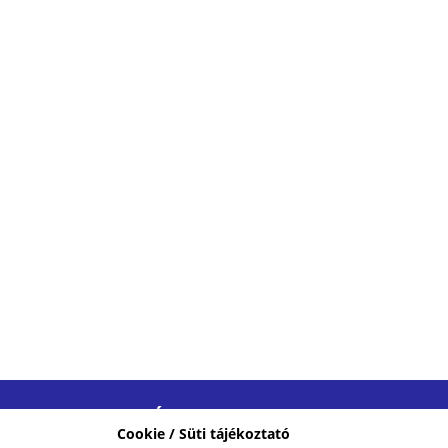
VAS VÁRMEGYEI
Cookie / Süti tájékoztató
KERESKEDELMI ÉS IPARKAMARA