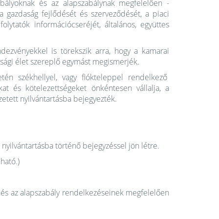
abályoknak és az alapszabálynak megfelelően -
gazdaság fejlődését és szerveződését, a piaci
olytatók információcseréjét, általános, együttes
ezvényekkel is törekszik arra, hogy a kamarai
asági élet szereplő egymást megismerjék.
tén székhellyel, vagy fiókteleppel rendelkező
at és kötelezettségeket önkéntesen vállalja, a
zetett nyilvántartásba bejegyezték.
nyilvántartásba történő bejegyzéssel jön létre.
ható.)
y és az alapszabály rendelkezéseinek megfelelően