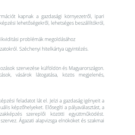
ációt kapnak a gazdasági környezetről, ipari
képzési lehetőségekről, lehetséges beszállítókról,
.
likviditási problémák megoldásához
atokról. Széchenyi hitelkártya ügyintézés.
tkozások szervezése külföldön és Magyarországon.
lítások, vásárok látogatása, közös megjelenés,
zési feladatot lát el. Jelzi a gazdaság igényeit a
ális képzőhelyeket. Elősegíti a pályaválasztást, a
akképzés szereplői közötti együttműködést.
 szervez. Ágazati alapvizsga elnököket és szakmai