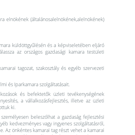
ara elnökének (általánosalelnökének,alelnökének)
ara küldöttgyűlésén és a képviseletében eljáró
assza az országos gazdasági kamara testületi
marai tagozat, szakosztály és egyéb szervezeti
lmi és Iparkamara szolgáltatásait.
lkozások és befektetők üzleti tevékenységének
esítés, a vállalkozásfejlesztés, illetve az üzleti
ttuk ki.
l, személyesen beleszólhat a gazdaság fejlesztési
gyéb kedvezményes vagy ingyenes szolgáltatásról,
e. Az önkéntes kamarai tag részt vehet a kamarai