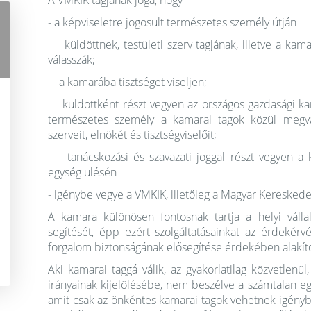
A VMKIK tagjának joga, hogy
- a képviseletre jogosult természetes személy útján
küldöttnek, testületi szerv tagjának, illetve a kam
válasszák;
a kamarába tisztséget viseljen;
küldöttként részt vegyen az országos gazdasági kam
természetes személy a kamarai tagok közül megvál
szerveit, elnökét és tisztségviselőit;
tanácskozási és szavazati joggal részt vegyen a ka
egység ülésén
- igénybe vegye a VMKIK, illetőleg a Magyar Kereskede
A kamara különösen fontosnak tartja a helyi válla
segítését, épp ezért szolgáltatásainkat az érdekérvény
forgalom biztonságának elősegítése érdekében alakíto
Aki kamarai taggá válik, az gyakorlatilag közvetlenü
irányainak kijelölésébe, nem beszélve a számtalan e
amit csak az önkéntes kamarai tagok vehetnek igényb