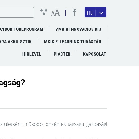
A
A
HU
ÁNDOR TŐKEPROGRAM
VMKIK INNOVÁCIÓS DÍJ
RA AKKU-SZTIK
MKIK E-LEARNING TUDÁSTÁR
HÍRLEVÉL
PIACTÉR
KAPCSOLAT
tagság?
stületként működő, önkéntes tagságú gazdasági