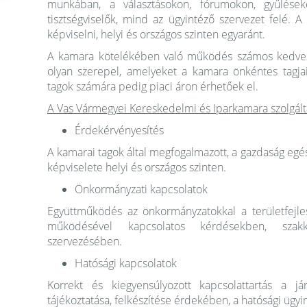
munkában, a választásokon, fórumokon, gyűlések
tisztségviselők, mind az ügyintéző szervezet felé. A
képviselni, helyi és országos szinten egyaránt.
A kamara kötelékében való működés számos kedvezmé
olyan szerepel, amelyeket a kamara önkéntes tagj
tagok számára pedig piaci áron érhetőek el.
A Vas Vármegyei Kereskedelmi és Iparkamara szolgálta
Érdekérvényesítés
A kamarai tagok által megfogalmazott, a gazdaság egé
képviselete helyi és országos szinten.
Önkormányzati kapcsolatok
Együttműködés az önkormányzatokkal a területfejles
működésével kapcsolatos kérdésekben, szakk
szervezésében.
Hatósági kapcsolatok
Korrekt és kiegyensúlyozott kapcsolattartás a jár
tájékoztatása, felkészítése érdekében, a hatósági ügyi