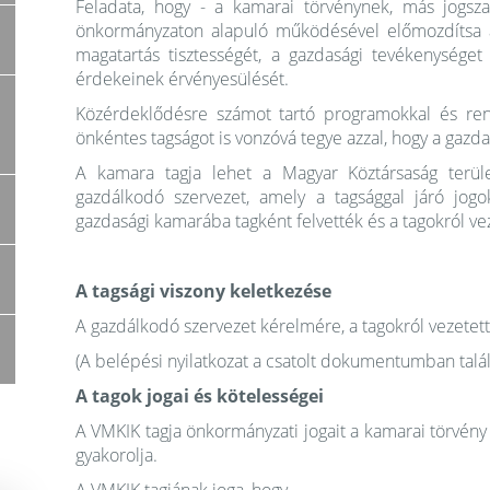
Feladata, hogy - a kamarai törvénynek, más jogsz
önkormányzaton alapuló működésével előmozdítsa a 
magatartás tisztességét, a gazdasági tevékenységet f
érdekeinek érvényesülését.
Közérdeklődésre számot tartó programokkal és rend
önkéntes tagságot is vonzóvá tegye azzal, hogy a gazd
A kamara tagja lehet a Magyar Köztársaság terüle
gazdálkodó szervezet, amely a tagsággal járó jogok
gazdasági kamarába tagként felvették és a tagokról ve
A tagsági viszony keletkezése
A gazdálkodó szervezet kérelmére, a tagokról vezetett 
(A belépési nyilatkozat a csatolt dokumentumban talál
A tagok jogai és kötelességei
A VMKIK tagja önkormányzati jogait a kamarai törvén
gyakorolja.