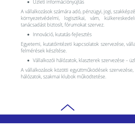
Üzleti információnyújtás
A vállalkozások számára adó, pénzügyi, jogi, szakképzé
környezetvédelmi, logisztikai, vám, külkereskede
tanácsadást biztosít, fórumokat szervez.
Innováció, kutatás-fejlesztés
Egyetemi, kutatóintézeti kapcsolatok szervezése, váll
felmérések készítése.
Vállalkozói hálózatok, klaszterek szervezése – üz
A vállalkozások közötti együttműködések szervezése, 
hálózatok, szakmai klubok működtetése.