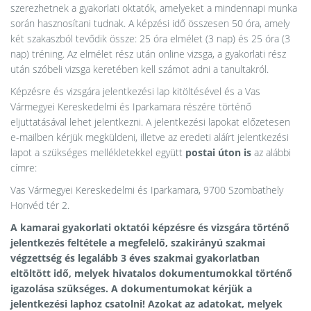
szerezhetnek a gyakorlati oktatók, amelyeket a mindennapi munka
során hasznosítani tudnak. A képzési idő összesen 50 óra, amely
két szakaszból tevődik össze: 25 óra elmélet (3 nap) és 25 óra (3
nap) tréning. Az elmélet rész után online vizsga, a gyakorlati rész
után szóbeli vizsga keretében kell számot adni a tanultakról.
Képzésre és vizsgára jelentkezési lap kitöltésével és a Vas
Vármegyei Kereskedelmi és Iparkamara részére történő
eljuttatásával lehet jelentkezni. A jelentkezési lapokat előzetesen
e-mailben kérjük megküldeni, illetve az eredeti aláírt jelentkezési
lapot a szükséges mellékletekkel együtt
postai úton is
az alábbi
címre:
Vas Vármegyei Kereskedelmi és Iparkamara, 9700 Szombathely
Honvéd tér 2.
A kamarai gyakorlati oktatói képzésre és vizsgára történő
jelentkezés feltétele a megfelelő, szakirányú szakmai
végzettség és legalább 3 éves szakmai gyakorlatban
eltöltött idő, melyek hivatalos dokumentumokkal történő
igazolása szükséges. A dokumentumokat kérjük a
jelentkezési laphoz csatolni! Azokat az adatokat, melyek