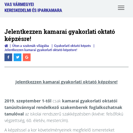
VAS VÁRMEGYEI
Toggle
KERESKEDELMI ÉS IPARKAMARA
navigat
Jelentkezzen kamarai gyakorlati oktató
képzésre!
Úton a szakmák világába
Gyakorlati oktató képzés
Jelentkezzen kamarai gyakorlati oktató képzésre!
Jelentkezzen kamarai gyakorlati oktató képzésre!
2019. szeptember 1-től
csak
kamarai gyakorlati oktatói
tanúsítvánnyal
rendelkező szakemberek foglalkozhatnak
tanulóval
az iskolai rendszerű szakképzésben (kivéve: felsőfokú
végzettség, 60. életév, mestercím).
A képzéssel a kor követelményeinek megfelelő ismereteket