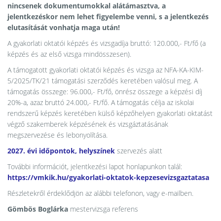
nincsenek dokumentumokkal alátámasztva, a
jelentkezéskor nem lehet figyelembe venni, s a jelentkezés
elutasítását vonhatja maga után!
A gyakorlati oktatói képzés és vizsgadíja bruttó: 120.000,- Ft/fő (a
képzés és az első vizsga mindösszesen).
A támogatott gyakorlati oktatói képzés és vizsga az NFA-KA-KIM-
5/2025/TK/21 támogatási szerződés keretében valósul meg. A
támogatás összege: 96.000,- Ft/fő, önrész összege a képzési díj
20%-a, azaz bruttó 24.000,- Ft/fő. A támogatás célja az iskolai
rendszerű képzés keretében külső képzőhelyen gyakorlati oktatást
végző szakemberek képzésének és vizsgáztatásának
megszervezése és lebonyolítása.
2027. évi időpontok, helyszínek
szervezés alatt
További információt, jelentkezési lapot honlapunkon talál:
https://vmkik.hu/gyakorlati-oktatok-kepzesevizsgaztatasa
Részletekről érdeklődjön az alábbi telefonon, vagy e-mailben.
Gömbös Boglárka
mestervizsga referens