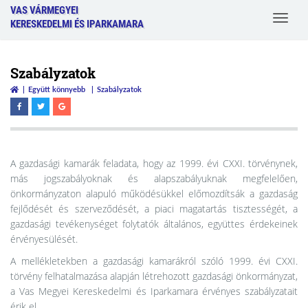
VAS VÁRMEGYEI
Toggle
KERESKEDELMI ÉS IPARKAMARA
navigat
Szabályzatok
Együtt könnyebb
Szabályzatok
A gazdasági kamarák feladata, hogy az 1999. évi CXXI. törvénynek,
más jogszabályoknak és alapszabályuknak megfelelően,
önkormányzaton alapuló működésükkel előmozdítsák a gazdaság
fejlődését és szerveződését, a piaci magatartás tisztességét, a
gazdasági tevékenységet folytatók általános, együttes érdekeinek
érvényesülését.
A mellékletekben a gazdasági kamarákról szóló 1999. évi CXXI.
törvény felhatalmazása alapján létrehozott gazdasági önkormányzat,
a Vas Megyei Kereskedelmi és Iparkamara érvényes szabályzatait
érik el.