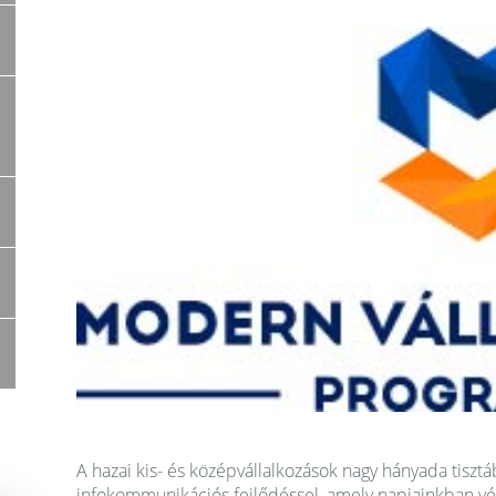
A hazai kis- és középvállalkozások nagy hányada tiszt
infokommunikációs fejlődéssel, amely napjainkban vé