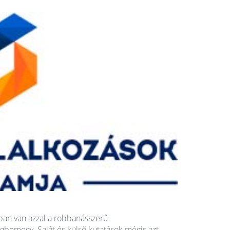
ában van azzal a robbanásszerű
gbemegy. Saját és külső kutatások mégis azt