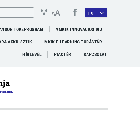
A
A
HU
ÁNDOR TŐKEPROGRAM
VMKIK INNOVÁCIÓS DÍJ
RA AKKU-SZTIK
MKIK E-LEARNING TUDÁSTÁR
HÍRLEVÉL
PIACTÉR
KAPCSOLAT
mja
Programja