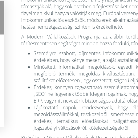
támasztják alá, hogy sok esetben a fejlesztéseiket nem e
figyelmen kívül hagyva valósítják meg. Európai verse
infokommunikációs eszközök, módszerek alkalmazásán
hatása nemzetgazdasági szinten is érzékelhető.
A Modern Vállalkozások Programja az alábbi terüle
térítésmentesen segítséget minden hozzá forduló, tám
Személyre szabott, díjmentes infokommunikáci
érdekében, hogy kényelmesen, a saját asztalánál
Minősített informatikai megoldások, egyedi 
megfelelő termék, megoldás kiválasztásban. 
szállítókat előzetesen-, egy összetett, szigor
Érdekes, könnyen fogyasztható szemléletformál
„SEO” ne legyenek többé idegen fogalmak, hogy 
ERP, vagy mit nevezünk biztonságos adattárolás
Tájékoztató napok, rendezvények, hogy élő
megoldásszállítókkal, testközelből ismerhesse m
érdekes, tematikus előadásokat hallgathass
jogszabályi változásokról, kötelezettségekről.
Kizárólag a Modern Vállalkozások Programja keretében