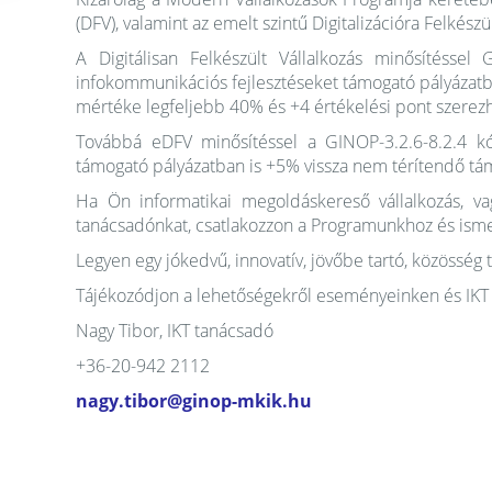
(DFV), valamint az emelt szintű Digitalizációra Felkészü
A Digitálisan Felkészült Vállalkozás minősítéssel 
infokommunikációs fejlesztéseket támogató pályázat
mértéke legfeljebb 40% és +4 értékelési pont szerez
Továbbá eDFV minősítéssel a GINOP-3.2.6-8.2.4 kódjel
támogató pályázatban is +5% vissza nem térítendő tá
Ha Ön informatikai megoldáskereső vállalkozás, vag
tanácsadónkat, csatlakozzon a Programunkhoz és isme
Legyen egy jókedvű, innovatív, jövőbe tartó, közösség 
Tájékozódjon a lehetőségekről eseményeinken és IKT
Nagy Tibor, IKT tanácsadó
+36-20-942 2112
nagy.tibor@ginop-mkik.hu