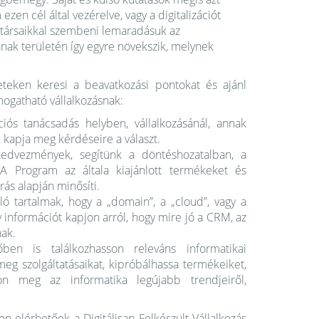
zen cél által vezérelve, vagy a digitalizációt
nytársaikkal szembeni lemaradásuk az
ak területén így egyre növekszik, melynek
teken keresi a beavatkozási pontokat és ajánl
ogatható vállalkozásnak:
ós tanácsadás helyben, vállalkozásánál, annak
 kapja meg kérdéseire a választ.
kedvezmények, segítünk a döntéshozatalban, a
A Program az általa kiajánlott termékeket és
ú eljárás alapján minősíti.
ó tartalmak, hogy a „domain”, a „cloud”, vagy a
információt kapjon arról, hogy mire jó a CRM, az
nak.
ben is találkozhasson releváns informatikai
eg szolgáltatásaikat, kipróbálhassa termékeiket,
on meg az informatika legújabb trendjeiről,
 elérhetőek a Digitálisan Felkészült Vállalkozás