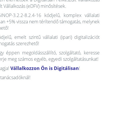
lt Vállalkozás (eDFV) minősítések.
GINOP-3.2.2-8.2.4-16 kódjelű, komplex vállalati
ban +5% vissza nem térítendő támogatás, melynek
hető!
ű, emelt szintű vállalati (ipari) digitalizációt
mogatás szerezhető!
y éppen megoldásszállító, szolgáltató, keresse
rje meg számos egyéb, egyedi szolgáltatásunkat!
tagja!
Vállalkozzon Ön is Digitálisan
!
 tanácsadóknál!