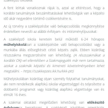
szakképző iskolával.
A fent leírtak vonatkoznak rájuk is, azzal az eltéréssel, hogy a
korábbi tanulmányok beszámíttatásával lehetőségük van a képzési
idő akár negyedére történő csökkentésére is.
Az új törvény a szakképzésbe való bekapcsolódás megkönnyítése
érdekében nevesíti az alábbi évfolyam- és intézménytípusokat:
A szakképző iskola keretein belül működő 6-24 hónapos
műhelyiskolá
ban a szakképzésbe való bekapcsolódást vagy a
munkába állás elősegítését célzó képzés zajlik. Ebben kizárólag
részszakma megszerzésére van lehetőség
. (A részszakmákat a
korábbi OKJ-vel ellentétben a Szakmajegyzék már nem tartalmazza,
azokat a szakmák képzési és kimeneti követelményeiben lehet
megtalálni. – https://szakkepzes.ikk.hu/kkk-ptt)
Műhelyiskolában kizárólag olyan személy folytathat tanulmányokat,
aki nem rendelkezik alapfokú iskolai végzettséggel és teljesítette a
dobbantó programot vagy kizárólag alapfokú végzettsége van és
elmúlt 16 éves.
A szakmai oktatást megelőzően lehetőség van
előkészítő
évfolyam
ra beiratkozni. A szakképző iskolában orientációs