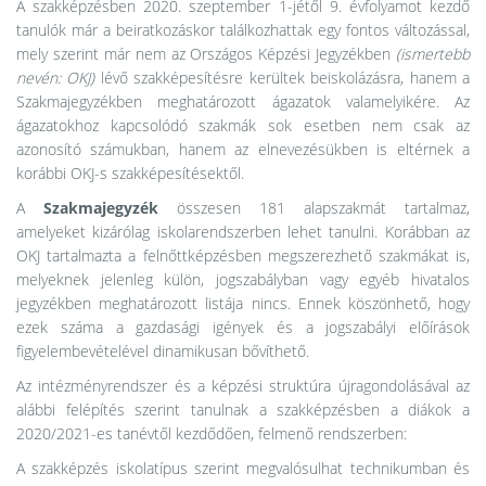
A szakképzésben 2020. szeptember 1-jétől 9. évfolyamot kezdő
tanulók már a beiratkozáskor találkozhattak egy fontos változással,
mely szerint már nem az Országos Képzési Jegyzékben
(ismertebb
nevén: OKJ)
lévő szakképesítésre kerültek beiskolázásra, hanem a
Szakmajegyzékben meghatározott ágazatok valamelyikére. Az
ágazatokhoz kapcsolódó szakmák sok esetben nem csak az
azonosító számukban, hanem az elnevezésükben is eltérnek a
korábbi OKJ-s szakképesítésektől.
A
Szakmajegyzék
összesen 181 alapszakmát tartalmaz,
amelyeket kizárólag iskolarendszerben lehet tanulni. Korábban az
OKJ tartalmazta a felnőttképzésben megszerezhető szakmákat is,
melyeknek jelenleg külön, jogszabályban vagy egyéb hivatalos
jegyzékben meghatározott listája nincs. Ennek köszönhető, hogy
ezek száma a gazdasági igények és a jogszabályi előírások
figyelembevételével dinamikusan bővíthető.
Az intézményrendszer és a képzési struktúra újragondolásával az
alábbi felépítés szerint tanulnak a szakképzésben a diákok a
2020/2021-es tanévtől kezdődően, felmenő rendszerben:
A szakképzés iskolatípus szerint megvalósulhat technikumban és