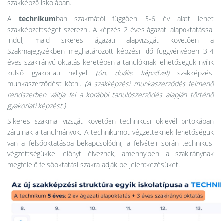
szakképző iskolában.
A
technikum
ban szakmától függően 5-6 év alatt lehet
szakképzettséget szerezni. A képzés 2 éves ágazati alapoktatással
indul, majd sikeres ágazati alapvizsgát követően a
Szakmajegyzékben meghatározott képzési idő függvényében 3-4
éves szakirányú oktatás keretében a tanulóknak lehetőségük nyílik
külső gyakorlati hellyel
(ún. duális képzővel)
szakképzési
munkaszerződést kötni.
(A szakképzési munkaszerződés felmenő
rendszerben váltja fel a korábbi tanulószerződés alapján történő
gyakorlati képzést.)
Sikeres szakmai vizsgát követően technikusi oklevél birtokában
zárulnak a tanulmányok. A technikumot végzetteknek lehetőségük
van a felsőoktatásba bekapcsolódni, a felvételi során technikusi
végzettségükkel előnyt élveznek, amennyiben a szakiránynak
megfelelő felsőoktatási szakra adják be jelentkezésüket.