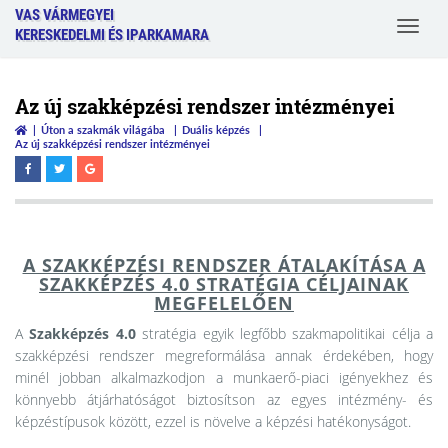
VAS VÁRMEGYEI
Toggle
KERESKEDELMI ÉS IPARKAMARA
navigat
Az új szakképzési rendszer intézményei
Úton a szakmák világába
Duális képzés
Az új szakképzési rendszer intézményei
A SZAKKÉPZÉSI RENDSZER ÁTALAKÍTÁSA A
SZAKKÉPZÉS 4.0 STRATÉGIA CÉLJAINAK
MEGFELELŐEN
A
Szakképzés 4.0
stratégia egyik legfőbb szakmapolitikai célja a
szakképzési rendszer megreformálása annak érdekében, hogy
minél jobban alkalmazkodjon a munkaerő-piaci igényekhez és
könnyebb átjárhatóságot biztosítson az egyes intézmény- és
képzéstípusok között, ezzel is növelve a képzési hatékonyságot.