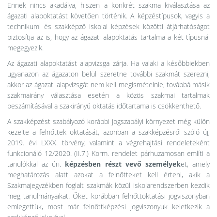
Ennek nincs akadálya, hiszen a konkrét szakma kiválasztása az
ágazati alapoktatást követően történik. A képzéstípusok, vagyis a
technikumi és szakképző iskolai képzések közötti átjárhatóságot
biztosítja az is, hogy az ágazati alapoktatás tartalma a két típusnál
megegyezik.
Az ágazati alapoktatást alapvizsga zárja. Ha valaki a későbbiekben
ugyanazon az ágazaton belül szeretne további szakmát szerezni,
akkor az ágazati alapvizsgát nem kell megismételnie, továbbá másik
szakmairány választása esetén a közös szakmai tartalmak
beszámításával a szakirányú oktatás időtartama is csökkenthető.
A szakképzést szabályozó korábbi jogszabályi környezet még külön
kezelte a felnőttek oktatását, azonban a szakképzésről szóló új,
2019. évi LXXX. törvény, valamint a végrehajtási rendeleteként
funkcionáló 12/2020. (II.7.) Korm. rendelet párhuzamosan említi a
tanulókkal az ún.
képzésben részt vevő személyek
et, amely
meghatározás alatt azokat a felnőtteket kell érteni, akik a
Szakmajegyzékben foglalt szakmák közül iskolarendszerben kezdik
meg tanulmányaikat. Őket korábban felnőttoktatási jogviszonyban
emlegettük, most már felnőttképzési jogviszonyuk keletkezik a