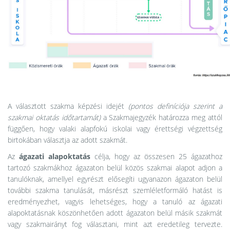
A választott szakma képzési idejét
(pontos definíciója szerint a
szakmai oktatás időtartamát)
a Szakmajegyzék határozza meg attól
függően, hogy valaki alapfokú iskolai vagy érettségi végzettség
birtokában választja az adott szakmát.
Az
ágazati alapoktatás
célja, hogy az összesen 25 ágazathoz
tartozó szakmákhoz ágazaton belül közös szakmai alapot adjon a
tanulóknak, amellyel egyrészt elősegíti ugyanazon ágazaton belül
további szakma tanulását, másrészt szemléletformáló hatást is
eredményezhet, vagyis lehetséges, hogy a tanuló az ágazati
alapoktatásnak köszönhetően adott ágazaton belül másik szakmát
vagy szakmairányt fog választani, mint azt eredetileg tervezte.