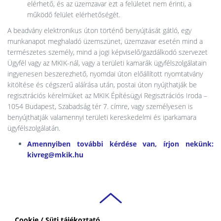
elérhető, és az üzemzavar ezt a felületet nem érinti, a
működő felület elérhetőségét.
A beadvány elektronikus úton történő benyújtását gátló, egy
munkanapot meghaladó üzemszünet, üzemzavar esetén mind a
természetes személy, mind a jogi képviselő/gazdálkodó szervezet
Ügyfél vagy az MKIK-nál, vagy a területi kamarák ügyfélszolgálatain
ingyenesen beszerezhető, nyomdai úton előállított nyomtatvány
kitöltése és cégszerű aláírása után, postai úton nyújthatják be
regisztrációs kérelmüket az MKIK Építésügyi Regisztrációs Iroda –
1054 Budapest, Szabadság tér 7. címre, vagy személyesen is
benyújthatják valamennyi területi kereskedelmi és iparkamara
ügyfélszolgálatán.
Amennyiben további kérdése van, írjon nekünk:
kivreg@mkik.hu
Cookie / Süti tájékoztató