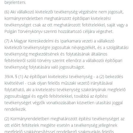
bejelenteni.
(6) Aki vállalkozó kivitelezői tevékenység végzésére nem jogosult,
kormányrendeletben meghatározott építőipari kivitelezési
tevékenységet csak az ott meghatározott feltételekkel, saját vagy a
Polgári Törvénykönyv szerinti hozzátartozó céljára végezhet.
(7) A Magyar Kereskedelmi és Iparkamara vezeti a vállalkozó
kivitelezői tevékenységre jogosultak névjegyzékét, és a szolgáltatási
tevékenység megkezdésének és folytatásának általános
feltételeiről szóló törvény szerint ellenőrzi a vállalkozói építőipari
tevékenység folytatására való jogosultságot.
39/A. § (1) Az építőipari kivitelezési tevékenység - a (2) bekezdés
kivételével - csak olyan felelős műszaki vezető irányításával
folytatható, aki a kivitelezési tevékenység szakirányának megfelelő
jogosultsággal és egyéb feltételekkel, továbbá az építési
tevékenységet végzők vonatkozásában közvetlen utasítási joggal
rendelkezik.
(2) Kormányrendeletben meghatározott építési tevékenységet az
ott előírt feltételek megléte esetén a tevékenység jellegének
megfelelő szakképesítéssel rendelkező szakmunkás felelős