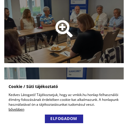
Cookie / Süti tájékoztató
Kedves Látogató! Tájékoztatjuk, hogy az vmkik.hu honlap felhasználói
élmény fokozásának érdekében cookie-kat alkalmazunk. A honlapunk
használatával ön a tájékoztatásunkat tudomásul veszi.
bővebben
ELFOGADOM