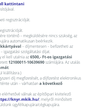
ll kattintani
ítójával.
i regisztrációját.
egisztrációját.
zére történő – megküldésére nincs szükség, az
pujára automatikusan beérkezik.
kkártyával
– díjmentesen – befizetheti az
 igazgatási szolgáltatási díjat.
el kell utalnia az
6500,- Ft-os igazgatási
etett
12100011-10639690
számlájára. Az utalás
zámát
.
 kiállításra.)
gyszeri díj megfizetését, a díjfizetést elektronikus
ténte után – várhatóan
a következő
 elérhetővé válnak az építőipari kivitelező
ttps://knyr.mkik.hu/
, melyről minősített
küldünk ügyfélkapujára/cégkapujára.