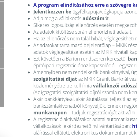
A program elindításához erre a szövegre ke
Jelentkezzen be
ügyfélkapuja/cégkapuja azonos
Adja meg a vállalkozás
adószám
át.
Sikeres jogosultság ellenőrzés esetén megkezdhet
Az adatok kitöltése során ellenőrizheti adatait.
Ha az ellenőrzés nem talál hibát, véglegesítheti r
Az adatokat tartalmazó bejelentőlap – MKIK rés
adatok véglegesítése esetén az MKIK hivatali ka
Ezt követően a Barion rendszeren keresztül
ban
építőipari regisztrációhoz kapcsolódó – egyszeri –
Amennyiben nem rendelkezik bankkártyával, úgy 
szolgáltatási díjat
az MKIK Gránit Banknál vez
közleményébe be kell írnia
vállalkozói adós
(Az igazgatási szolgáltatási díjról számla nem kerül
Akár bankkártyával, akár átutalással teljesíti az e
bankszámlakivonatból könyveljük. Ennek megtör
munkanapon
– tudjuk regisztrációját aktiválni.
A regisztráció aktiválásakor adatai automatikusan
vállalkozások lekérdezhető nyilvántartásában:
h
aláírással ellátott, elektronikus dokumentumot 