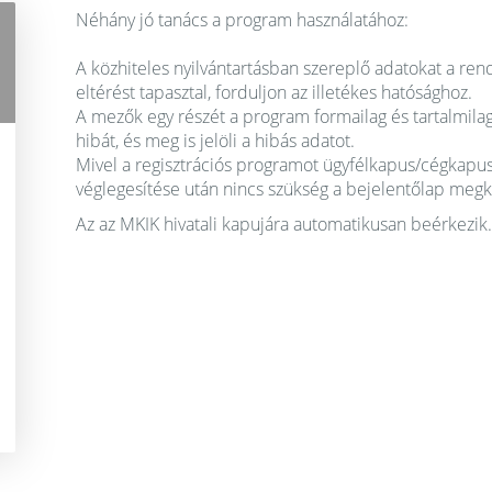
Néhány jó tanács a program használatához:
A közhiteles nyilvántartásban szereplő adatokat a re
eltérést tapasztal, forduljon az illetékes hatósághoz.
A mezők egy részét a program formailag és tartalmilag e
hibát, és meg is jelöli a hibás adatot.
Mivel a regisztrációs programot ügyfélkapus/cégkapus 
véglegesítése után nincs szükség a bejelentőlap meg
Az az MKIK hivatali kapujára automatikusan beérkezik.