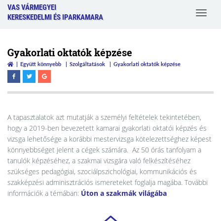
VAS VÁRMEGYEI
Toggle
KERESKEDELMI ÉS IPARKAMARA
navigat
Gyakorlati oktatók képzése
Együtt könnyebb
Szolgáltatások
Gyakorlati oktatók képzése
A tapasztalatok azt mutatják a személyi feltételek tekintetében,
hogy a 2019-ben bevezetett kamarai gyakorlati oktatói képzés és
vizsga lehetősége a korábbi mestervizsga kötelezettséghez képest
könnyebbséget jelent a cégek számára. Az 50 órás tanfolyam a
tanulók képzéséhez, a szakmai vizsgára való felkészítéséhez
szükséges pedagógiai, szociálpszichológiai, kommunikációs és
szakképzési adminisztrációs ismereteket foglalja magába. További
információk a témában:
Úton a szakmák világába