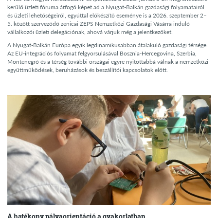
kerülő üzleti fóruma átfogó képet ad a Nyugat-Balkán gazdasági folyamatairól
és üzleti lehetőségeiről, egyúttal előkészítő eseménye is a 2026. szeptember 2–
5. között szerveződő zenicai ZEPS Nemzetközi Gazdasági Vásárra induló
vállalkozói üzleti delegációnak, ahová várjuk még a jelentkezőket.
A Nyugat-Balkán Európa egyik legdinamikusabban átalakuló gazdasági térsége.
Az EU-integrációs folyamat felgyorsulásával Bosznia-Hercegovina, Szerbia,
Montenegró és a térség további országai egyre nyitottabbá válnak a nemzetközi
együttműködések, beruházások és beszállítói kapcsolatok előtt.
A hatékony pályaorientáció a gyakorlatban