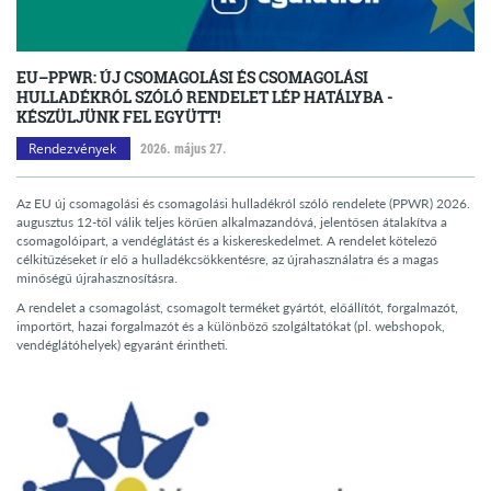
EU–PPWR: ÚJ CSOMAGOLÁSI ÉS CSOMAGOLÁSI
HULLADÉKRÓL SZÓLÓ RENDELET LÉP HATÁLYBA -
KÉSZÜLJÜNK FEL EGYÜTT!
Rendezvények
2026. május 27.
Az EU új csomagolási és csomagolási hulladékról szóló rendelete (PPWR) 2026.
augusztus 12-től válik teljes körűen alkalmazandóvá, jelentősen átalakítva a
csomagolóipart, a vendéglátást és a kiskereskedelmet. A rendelet kötelező
célkitűzéseket ír elő a hulladékcsökkentésre, az újrahasználatra és a magas
minőségű újrahasznosításra.
A rendelet a csomagolást, csomagolt terméket gyártót, előállítót, forgalmazót,
importőrt, hazai forgalmazót és a különböző szolgáltatókat (pl. webshopok,
vendéglátóhelyek) egyaránt érintheti.