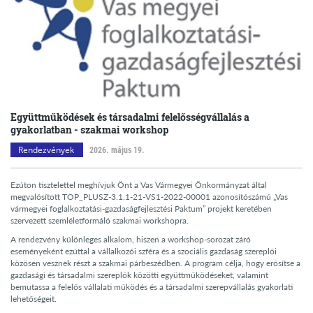
Együttműködések és társadalmi felelősségvállalás a
gyakorlatban - szakmai workshop
Rendezvények
2026. május 19.
Ezúton tisztelettel meghívjuk Önt a Vas Vármegyei Önkormányzat által
megvalósított TOP_PLUSZ-3.1.1-21-VS1-2022-00001 azonosítószámú „Vas
vármegyei foglalkoztatási-gazdaságfejlesztési Paktum” projekt keretében
szervezett szemléletformáló szakmai workshopra.
A rendezvény különleges alkalom, hiszen a workshop-sorozat záró
eseményeként ezúttal a vállalkozói szféra és a szociális gazdaság szereplői
közösen vesznek részt a szakmai párbeszédben. A program célja, hogy erősítse a
gazdasági és társadalmi szereplők közötti együttműködéseket, valamint
bemutassa a felelős vállalati működés és a társadalmi szerepvállalás gyakorlati
lehetőségeit.