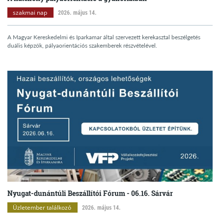
szakmai nap
2026. május 14.
A Magyar Kereskedelmi és Iparkamar által szervezett kerekasztal beszélgetés
duális képzők, pályaorientációs szakemberek részvételével.
Nyugat-dunántúli Beszállítói Fórum - 06.16. Sárvár
Üzletember találkozó
2026. május 14.