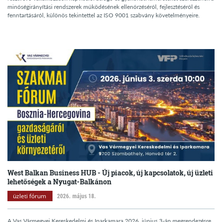
minőségirányítási rendszerek működésének ellenőrzéséről, fejlesztéséről és
fenntartásáról, különös tekintettel az ISO 9001 szabvány követelményeire.
West Balkan Business HUB - Új piacok, új kapcsolatok, új üzleti
lehetőségek a Nyugat-Balkánon
üzleti fórum
2026. május 18.
A Vas Vármegyei Kereskedelmi és Iparkamara 2026. június 3-án megrendezésre