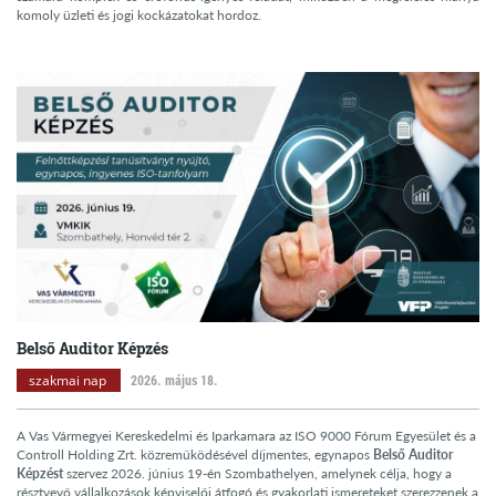
komoly üzleti és jogi kockázatokat hordoz.
Belső Auditor Képzés
szakmai nap
2026. május 18.
A Vas Vármegyei Kereskedelmi és Iparkamara az ISO 9000 Fórum Egyesület és a
Controll Holding Zrt. közreműködésével díjmentes, egynapos
Belső Auditor
Képzést
szervez 2026. június 19-én Szombathelyen, amelynek célja, hogy a
résztvevő vállalkozások képviselői átfogó és gyakorlati ismereteket szerezzenek a