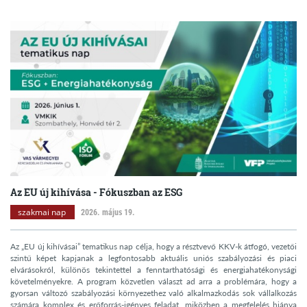
Az EU új kihívása - Fókuszban az ESG
szakmai nap
2026. május 19.
Az „EU új kihívásai” tematikus nap célja, hogy a résztvevő KKV-k átfogó, vezetői
szintű képet kapjanak a legfontosabb aktuális uniós szabályozási és piaci
elvárásokról, különös tekintettel a fenntarthatósági és energiahatékonysági
követelményekre. A program közvetlen választ ad arra a problémára, hogy a
gyorsan változó szabályozási környezethez való alkalmazkodás sok vállalkozás
számára komplex és erőforrás-igényes feladat, miközben a megfelelés hiánya