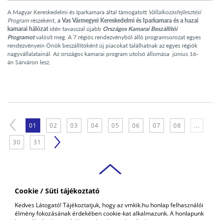
A Magyar Kereskedelmi és Iparkamara által támogatott
Vállalkozásfejlesztési
Program
részeként,
a Vas Vármegyei Kereskedelmi és Iparkamara
és a hazai
kamarai
hálózat
idén tavasszal újabb
Országos Kamarai Beszállítói
Programot
valósít meg. A 7 régiós rendezvényből álló programsorozat egyes
rendezvényein Önök beszállítóként új piacokat találhatnak az egyes régiók
nagyvállalatainál. Az országos kamarai program utolsó állomása június 16-
án Sárváron lesz.
01
02
03
04
05
06
07
08
...
30
31
Cookie / Süti tájékoztató
VAS VÁRMEGYEI
Kedves Látogató! Tájékoztatjuk, hogy az vmkik.hu honlap felhasználói
KERESKEDELMI ÉS IPARKAMARA
élmény fokozásának érdekében cookie-kat alkalmazunk. A honlapunk
COPYRIGHT © 2018 - 2026 VMKIK. |
ALL RIGHTS RESERVED! DESIGNED &