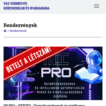
VAS VÁRMEGYEI
Toggle
KERESKEDELMI ÉS IPARKAMARA
navigat
Rendezvények
Rendezvények
MI PRO - KÉPZÉS - Ügynökrendszerek és intelligens