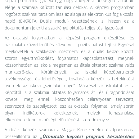
képző profiljához igazítva úgy, hogy a képzési idő végére a tanuló
elérje a számára kitűzött tanulási célokat. A képzési programban
rögzített szakmai tartalom lesz az alapja az elektronikus foglalkozási
napló (E-KRÉTA Duális modul) vezetésének is, hiszen ez a
dokumentum jelenti a szakirányú oktatás teljesítési igazolását.
Az oktatási folyamatban a képzési program elkészítése és
használata közvetlenül és közvetve is pozitív hatást fejt ki. Egyrészt
megköveteli a szakképző intézmény és a duális képző közötti
szoros együttműködést, folyamatos kapcsolattartást, melynek
köszönhetően az iskola megismeri az általa oktatott szakma valós
munkaerő-piaci körülményeit, az iskolai képzőpartnerek
tevékenységét és lehetőségeit, továbbá a képzők is betekintést
nyernek az iskola „színfalai mögé”. Másrészt az iskolától és a
képzőtől is a szakmai oktatás folyamatos át- és újragondolását
követeli meg, ennek köszönhetően célirányosan tervezett,
szervezett és szabályozott lesz az oktatási folyamat, amely során
olyan indikátorok keletkeznek, melyek felhasználása
elkerülhetetlenül minőségi előrelépést is eredményez.
A duális képzők számára a Magyar Kereskedelmi és Iparkamara
összeállította az
„Útmutató képzési program készítéséhez