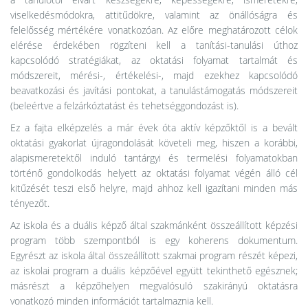
viselkedésmódokra, attitűdökre, valamint az önállóságra és
felelősség mértékére vonatkozóan. Az előre meghatározott célok
elérése érdekében rögzíteni kell a tanítási-tanulási úthoz
kapcsolódó stratégiákat, az oktatási folyamat tartalmát és
módszereit, mérési-, értékelési-, majd ezekhez kapcsolódó
beavatkozási és javítási pontokat, a tanulástámogatás módszereit
(beleértve a felzárkóztatást és tehetséggondozást is).
Ez a fajta elképzelés a már évek óta aktív képzőktől is a bevált
oktatási gyakorlat újragondolását követeli meg, hiszen a korábbi,
alapismeretektől induló tantárgyi és termelési folyamatokban
történő gondolkodás helyett az oktatási folyamat végén álló cél
kitűzését teszi első helyre, majd ahhoz kell igazítani minden más
tényezőt.
Az iskola és a duális képző által szakmánként összeállított képzési
program több szempontból is egy koherens dokumentum.
Egyrészt az iskola által összeállított szakmai program részét képezi,
az iskolai program a duális képzőével együtt tekinthető egésznek;
másrészt a képzőhelyen megvalósuló szakirányú oktatásra
vonatkozó minden információt tartalmaznia kell.