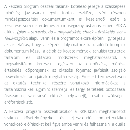
A képzési program összeállításának kötelező jellege a szakképzés
minőségi javításának egyik fontos eszköze, ezért részben
minőségbiztosítási dokumentumként is kezelendő, ezért a
készítése során is érdemes a minőségirányításban is ismert PDCA
ciklust
(plan – tervezés, do – megvalósítás, check – értékelés, act –
felülvizsgálat)
alapul venni és a programot eköré építeni. Így teljesül
az az elvárás, hogy a képzési folyamathoz kapcsolódó komplex
dokumentum készül a célok és követelmények, tanulási területek,
tartalom és oktatási módszerek meghatározásától, a
megvalósításon keresztül egészen az ellenőrzés-, mérés-,
értékelés időpontjainak, az oktatási folyamat javítását szolgáló
beavatkozási pontjainak meghatározásáig. Emellett természetesen
az oktatás technikai részére vonatkozó információkat is
tartalmaznia kell, úgymint személyi- és tárgyi feltételek biztosítása,
óraszámok, szakirányú oktatás helyszíne(i), további szükséges
erőforrások stb.
A képzési program összeállításakor a KKK-kban meghatározott
szakmai követelményeket és fejlesztendő kompetenciákra
vonatkozó előírásokat kell figyelembe venni és felhasználni a duális