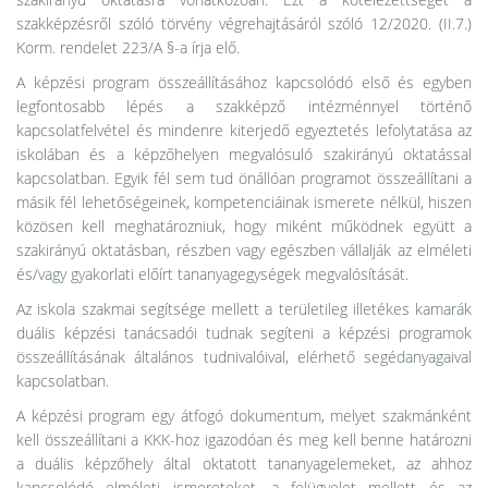
szakképzésről szóló törvény végrehajtásáról szóló 12/2020. (II.7.)
Korm. rendelet 223/A §-a írja elő.
A képzési program összeállításához kapcsolódó első és egyben
legfontosabb lépés a szakképző intézménnyel történő
kapcsolatfelvétel és mindenre kiterjedő egyeztetés lefolytatása az
iskolában és a képzőhelyen megvalósuló szakirányú oktatással
kapcsolatban. Egyik fél sem tud önállóan programot összeállítani a
másik fél lehetőségeinek, kompetenciáinak ismerete nélkül, hiszen
közösen kell meghatározniuk, hogy miként működnek együtt a
szakirányú oktatásban, részben vagy egészben vállalják az elméleti
és/vagy gyakorlati előírt tananyagegységek megvalósítását.
Az iskola szakmai segítsége mellett a területileg illetékes kamarák
duális képzési tanácsadói tudnak segíteni a képzési programok
összeállításának általános tudnivalóival, elérhető segédanyagaival
kapcsolatban.
A képzési program egy átfogó dokumentum, melyet szakmánként
kell összeállítani a KKK-hoz igazodóan és meg kell benne határozni
a duális képzőhely által oktatott tananyagelemeket, az ahhoz
kapcsolódó elméleti ismereteket, a felügyelet mellett és az