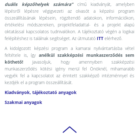
duális képzőhelyek számára”
című kiadványát, amelyben
lépésről lépésre végigvezeti az olvasót a képzési program
összeállításának lépésein, rögzítendő adatokon, információkon,
értékelési módszereken, projektfeladattal- és a projekt alapú
oktatással kapcsolatos tudnivalókon. A tájékoztató végén a logikai
felépítéshez is találnak segítséget. Az útmutató
ITT
elérhező.
A kidolgozott képzési program a kamarai nyilvántartásba vétel
feltétele is, így
anélkül szakképzési munkaszerződés sem
köthető!
Javasoljuk, hogy amennyiben szakképzési
munkaszerződés kötési igény merül fel Önöknél, mihamarabb
vegyék fel a kapcsolatot az érintett szakképző intézménnyel és
kezdjék el a program összeállítását.
Kiadványok, tájékoztató anyagok
Szakmai anyagok