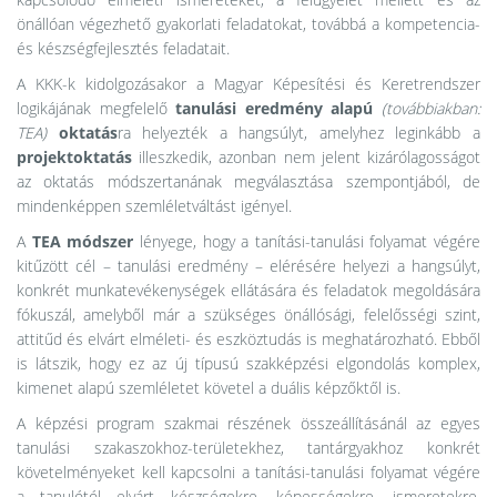
önállóan végezhető gyakorlati feladatokat, továbbá a kompetencia-
és készségfejlesztés feladatait.
A KKK-k kidolgozásakor a Magyar Képesítési és Keretrendszer
logikájának megfelelő
tanulási eredmény alapú
(továbbiakban:
TEA)
oktatás
ra helyezték a hangsúlyt, amelyhez leginkább a
projektoktatás
illeszkedik, azonban nem jelent kizárólagosságot
az oktatás módszertanának megválasztása szempontjából, de
mindenképpen szemléletváltást igényel.
A
TEA módszer
lényege, hogy a tanítási-tanulási folyamat végére
kitűzött cél – tanulási eredmény – elérésére helyezi a hangsúlyt,
konkrét munkatevékenységek ellátására és feladatok megoldására
fókuszál, amelyből már a szükséges önállósági, felelősségi szint,
attitűd és elvárt elméleti- és eszköztudás is meghatározható. Ebből
is látszik, hogy ez az új típusú szakképzési elgondolás komplex,
kimenet alapú szemléletet követel a duális képzőktől is.
A képzési program szakmai részének összeállításánál az egyes
tanulási szakaszokhoz-területekhez, tantárgyakhoz konkrét
követelményeket kell kapcsolni a tanítási-tanulási folyamat végére
a tanulótól elvárt készségekre, képességekre, ismeretekre,