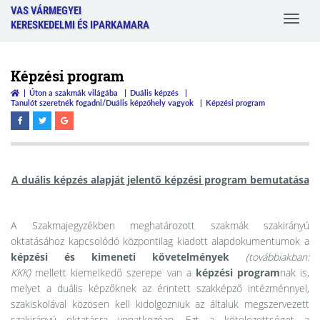
VAS VÁRMEGYEI
Toggle
KERESKEDELMI ÉS IPARKAMARA
navigat
Képzési program
Úton a szakmák világába
Duális képzés
Tanulót szeretnék fogadni/Duális képzőhely vagyok
Képzési program
A duális képzés alapját jelentő képzési program bemutatása
A Szakmajegyzékben meghatározott szakmák szakirányú
oktatásához kapcsolódó központilag kiadott alapdokumentumok a
képzési és kimeneti követelmények
(továbbiakban:
KKK)
mellett kiemelkedő szerepe van a
képzési program
nak is,
melyet a duális képzőknek az érintett szakképző intézménnyel,
szakiskolával közösen kell kidolgozniuk az általuk megszervezett
szakirányú oktatásra vonatkozóan. Ezt a kötelezettséget a