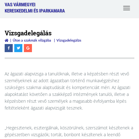
VAS VÁRMEGYEI
Toggle
KERESKEDELMI ÉS IPARKAMARA
navigat
Vizsgadelegálás
Úton a szakmák világába
Vizsgadelegálás
Az ágazati alapvizsga a tanulóknak, illetve a képzésben részt vevő
személyeknek az adott ágazatban történő munkavégzéshez
szükséges szakmai alaptudását és kompetenciáit méri. Az ágazati
alapoktatást követően a szakképző intézmények tanulói, illetve a
képzésben részt vevő személyek a magasabb évfolyamba lépés
feltételeként ágazati alapvizsgát tesznek.
„Hegesztenek, esztergálnak, köszörülnek, szerszámot készítenek a
gépészetben vizsgázók; tortát, bonbont készítenek a leendő