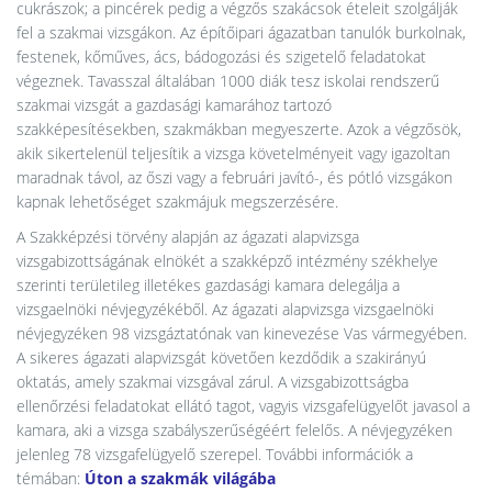
cukrászok; a pincérek pedig a végzős szakácsok ételeit szolgálják
fel a szakmai vizsgákon. Az építőipari ágazatban tanulók burkolnak,
festenek, kőműves, ács, bádogozási és szigetelő feladatokat
végeznek. Tavasszal általában 1000 diák tesz iskolai rendszerű
szakmai vizsgát a gazdasági kamarához tartozó
szakképesítésekben, szakmákban megyeszerte. Azok a végzősök,
akik sikertelenül teljesítik a vizsga követelményeit vagy igazoltan
maradnak távol, az őszi vagy a februári javító-, és pótló vizsgákon
kapnak lehetőséget szakmájuk megszerzésére.
A Szakképzési törvény alapján az ágazati alapvizsga
vizsgabizottságának elnökét a szakképző intézmény székhelye
szerinti területileg illetékes gazdasági kamara delegálja a
vizsgaelnöki névjegyzékéből. Az ágazati alapvizsga vizsgaelnöki
névjegyzéken 98 vizsgáztatónak van kinevezése Vas vármegyében.
A sikeres ágazati alapvizsgát követően kezdődik a szakirányú
oktatás, amely szakmai vizsgával zárul. A vizsgabizottságba
ellenőrzési feladatokat ellátó tagot, vagyis vizsgafelügyelőt javasol a
kamara, aki a vizsga szabályszerűségéért felelős. A névjegyzéken
jelenleg 78 vizsgafelügyelő szerepel. További információk a
témában:
Úton a szakmák világába