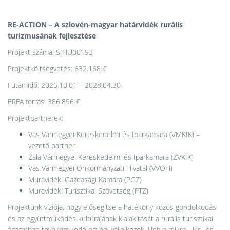
RE-ACTION – A szlovén-magyar határvidék rurális
turizmusának fejlesztése
Projekt száma: SIHU00193
Projektköltségvetés: 632.168 €
Futamidő: 2025.10.01 – 2028.04.30
ERFA forrás: 386.896 €
Projektpartnerek:
Vas Vármegyei Kereskedelmi és Iparkamara (VMKIK) –
vezető partner
Zala Vármegyei Kereskedelmi és Iparkamara (ZVKIK)
Vas Vármegyei Önkormányzati Hivatal (VVÖH)
Muravidéki Gazdasági Kamara (PGZ)
Muravidéki Turisztikai Szövetség (PTZ)
Projektünk víziója, hogy elősegítse a hatékony közös gondolkodás
és az együttműködés kultúrájának kialakítását a rurális turisztikai
ágazatban tevékenykedő egyéni vállalkozók, illetve mikro-, kis- és