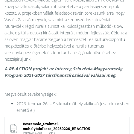
középvállalkozások, valamint köveztetve a gazdasági szereplők
között. A projektben vállalt feladatok révén törekszünk arra, hogy
Vas és Zala vármegyék, valamint a szomszédos szlovéniai
Muravidék régió rurális turisztikai kulcságazatban működő (slow,
aktív, digitális detox) kínálatát integrált módon fejlesszük. Célunk a
szlovén-magyar határtérségben a természet- és kultúraközpontú
megközelítés előtérbe helyezésével a rurális turizmus
versenyképességének és fenntarthatóságának növeléséhez
hozzájáruljunk.
A RE-ACTION projekt az Interreg Szlovénia-Magyarország
Program 2021-2027 társfinanszírozásával valósul meg.
Megvalósult tevékenységek:
2026. február 26. – Szakmai műhelytalálkozó (csatolmányben
érhető el)
Beszamolo_Szakmai-
muhelytalalkozo_20260226_REACTION
2026-03-03
PDF