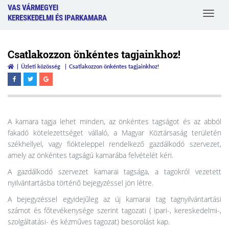
VAS VÁRMEGYEI
Toggle
KERESKEDELMI ÉS IPARKAMARA
navigat
Csatlakozzon önkéntes tagjainkhoz!
Üzleti közösség
Csatlakozzon önkéntes tagjainkhoz!
A kamara tagja lehet minden, az önkéntes tagságot és az abból
fakadó kötelezettséget vállaló, a Magyar Köztársaság területén
székhellyel, vagy fiókteleppel rendelkező gazdálkodó szervezet,
amely az önkéntes tagságú kamarába felvételét kéri.
A gazdálkodó szervezet kamarai tagsága, a tagokról vezetett
nyilvántartásba történő bejegyzéssel jön létre.
A bejegyzéssel egyidejűleg az új kamarai tag tagnyilvántartási
számot és főtevékenysége szerint tagozati ( ipari-, kereskedelmi-,
szolgáltatási- és kézműves tagozat) besorolást kap.