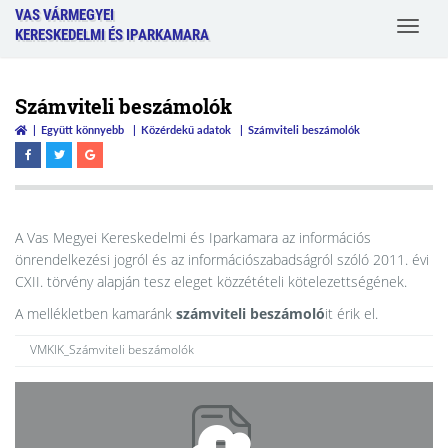
VAS VÁRMEGYEI
Toggle
KERESKEDELMI ÉS IPARKAMARA
navigat
Számviteli beszámolók
Együtt könnyebb
Közérdekű adatok
Számviteli beszámolók
A Vas Megyei Kereskedelmi és Iparkamara az információs
önrendelkezési jogról és az információszabadságról szóló 2011. évi
CXII. törvény alapján tesz eleget közzétételi kötelezettségének.
A mellékletben kamaránk
számviteli beszámoló
it érik el.
VMKIK_Számviteli beszámolók