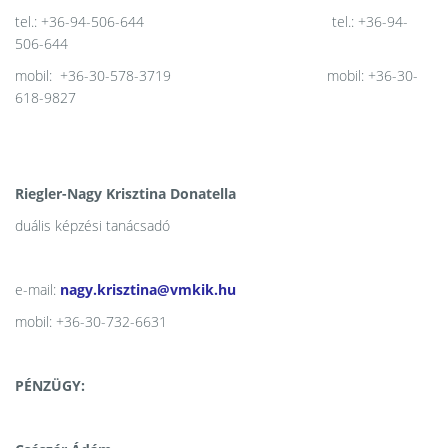
tel.: +36-94-506-644 tel.: +36-94-
506-644
mobil: +36-30-578-3719 mobil: +36-30-
618-9827
Riegler-Nagy Krisztina Donatella
duális képzési tanácsadó
e-mail:
nagy.krisztina@vmkik.hu
mobil: +36-30-732-6631
PÉNZÜGY: