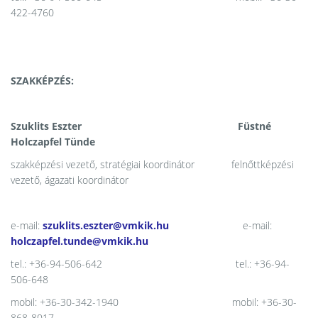
422-4760
SZAKKÉPZÉS:
Szuklits Eszter Füstné
Holczapfel Tünde
szakképzési vezető, stratégiai koordinátor felnőttképzési
vezető, ágazati koordinátor
e-mail:
szuklits.eszter@vmkik.hu
e-mail:
holczapfel.tunde@vmkik.hu
tel.: +36-94-506-642 tel.: +36-94-
506-648
mobil: +36-30-342-1940 mobil: +36-30-
868-8017