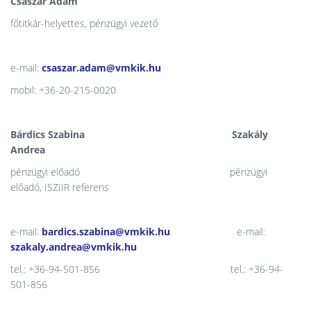
Császár Ádám
főtitkár-helyettes, pénzügyi vezető
e-mail:
csaszar.adam@vmkik.hu
mobil: +36-20-215-0020
Bárdics Szabina Szakály
Andrea
pénzügyi előadó pénzügyi
előadó, ISZIIR referens
e-mail:
bardics.szabina@vmkik.hu
e-mail:
szakaly.andrea@vmkik.hu
tel.: +36-94-501-856 tel.: +36-94-
501-856