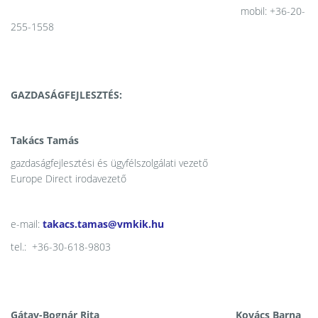
mobil: +36-20-
255-1558
GAZDASÁGFEJLESZTÉS:
Takács Tamás
gazdaságfejlesztési és ügyfélszolgálati vezető
Europe Direct irodavezető
e-mail:
takacs.tamas@vmkik.hu
tel.: +36-30-618-9803
Gátay-Bognár Rita Kovács Barna