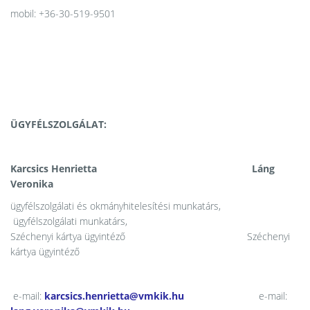
mobil: +36-30-519-9501
ÜGYFÉLSZOLGÁLAT:
Karcsics Henrietta Láng
Veronika
ügyfélszolgálati és okmányhitelesítési munkatárs,
ügyfélszolgálati munkatárs,
Széchenyi kártya ügyintéző Széchenyi
kártya ügyintéző
e-mail:
karcsics.henrietta@vmkik.hu
e-mail: