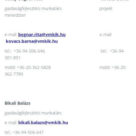
gazdaságfejlesztési munkatárs projekt
menedzser
e-mail:
bognar.rita@vmkik.hu
e-mail:
kovacs.barna@vmkik.hu
tel.: +36-94-506-646 tel.: +36-94-
501-851
mobil: +36-20-362-5828 mobil: +36-20-
362-7789
Bikali Balázs
gazdaságfejlesztési munkatárs
e-mail:
bikali.balazs@vmkik.hu
tel.: +36-94-506-647