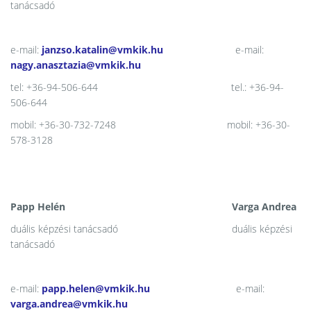
tanácsadó
e-mail:
janzso.katalin@vmkik.hu
e-mail:
nagy.anasztazia@vmkik.hu
tel: +36-94-506-644 tel.: +36-94-
506-644
mobil: +36-30-732-7248 mobil: +36-30-
578-3128
Papp Helén Varga Andrea
duális képzési tanácsadó duális képzési
tanácsadó
e-mail:
papp.helen@vmkik.hu
e-mail:
varga.andrea@vmkik.hu