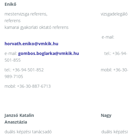
Enikő
mestervizsga referens, vizsgadelegáló
referens
kamarai gyakorlati oktató referens
e-mail:
horvath.eniko@vmkik.hu
e-mail:
gombos.boglarka@vmkik.hu
tel.: +36-94-
501-855
tel.: +36-94-501-852 mobil: +36-30-
989-7105
mobil: +36-30-887-6713
Janzsó Katalin Nagy
Anasztázia
duális képzési tanácsadó duális képzési