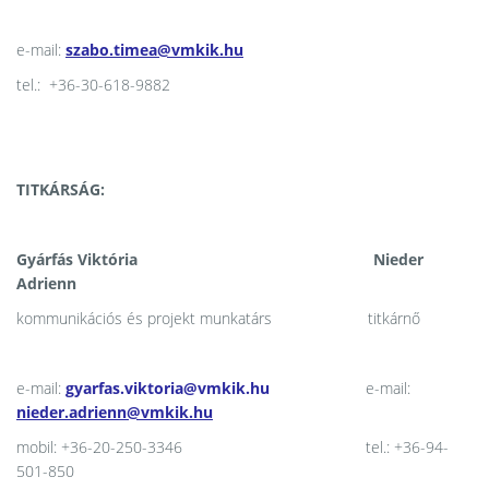
e-mail:
szabo.timea@vmkik.hu
tel.: +36-30-618-9882
TITKÁRSÁG:
Gyárfás Viktória
Nieder
Adrienn
kommunikációs és projekt munkatárs titkárnő
e-mail:
gyarfas.viktoria@vmkik.hu
e-mail:
nieder.adrienn@vmkik.hu
mobil: +36-20-250-3346 tel.: +36-94-
501-850