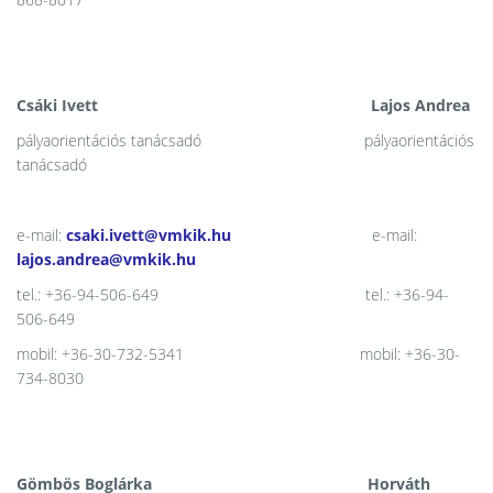
Csáki Ivett Lajos Andrea
pályaorientációs tanácsadó pályaorientációs
tanácsadó
e-mail:
csaki.ivett@vmkik.hu
e-mail:
lajos.andrea@vmkik.hu
tel.: +36-94-506-649 tel.: +36-94-
506-649
mobil: +36-30-732-5341 mobil: +36-30-
734-8030
Gömbös Boglárka Horváth