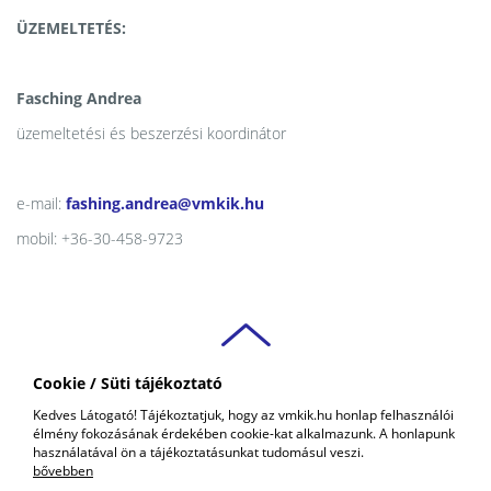
ÜZEMELTETÉS:
Fasching Andrea
üzemeltetési és beszerzési koordinátor
e-mail:
fashing.andrea@vmkik.hu
mobil: +36-30-458-9723
Cookie / Süti tájékoztató
VAS VÁRMEGYEI
Kedves Látogató! Tájékoztatjuk, hogy az vmkik.hu honlap felhasználói
KERESKEDELMI ÉS IPARKAMARA
élmény fokozásának érdekében cookie-kat alkalmazunk. A honlapunk
COPYRIGHT © 2018 - 2026 VMKIK. |
ALL RIGHTS RESERVED! DESIGNED &
használatával ön a tájékoztatásunkat tudomásul veszi.
POWERED BY
POSITIVE ADAMSKY
bővebben