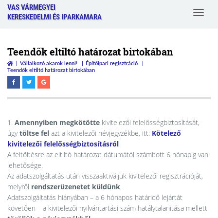
VAS VÁRMEGYEI
Toggle
KERESKEDELMI ÉS IPARKAMARA
navigat
Teendők eltiltó határozat birtokában
Vállalkozó akarok lenni!
Építőipari regisztráció
Teendők eltiltó határozat birtokában
1.
Amennyiben megkötötte
kivitelezői felelősségbiztosítását,
úgy
töltse fel
azt a kivitelezői névjegyzékbe, itt:
Kötelező
kivitelezői felelősségbiztosításról
A feltöltésre az eltiltó határozat dátumától számított 6 hónapig van
lehetősége.
Az adatszolgáltatás után visszaaktiváljuk kivitelezői regisztrációját,
melyről
rendszerüzenetet küldünk
.
Adatszolgáltatás hiányában – a 6 hónapos határidő lejártát
követően – a kivitelezői nyilvántartási szám hatálytalanítása mellett