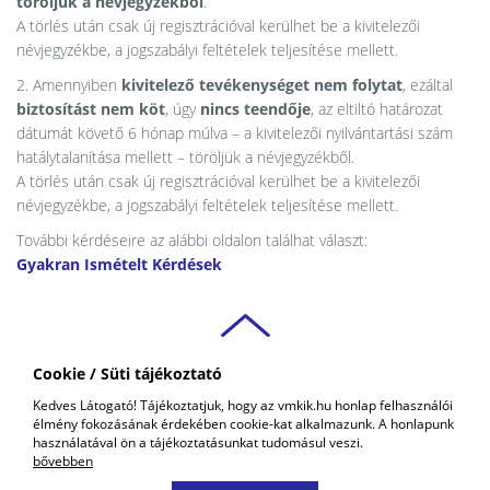
töröljük a névjegyzékből
.
A törlés után csak új regisztrációval kerülhet be a kivitelezői
névjegyzékbe, a jogszabályi feltételek teljesítése mellett.
2. Amennyiben
kivitelező tevékenységet nem folytat
, ezáltal
biztosítást nem köt
, úgy
nincs teendője
, az eltiltó határozat
dátumát követő 6 hónap múlva – a kivitelezői nyilvántartási szám
hatálytalanítása mellett – töröljük a névjegyzékből.
A törlés után csak új regisztrációval kerülhet be a kivitelezői
névjegyzékbe, a jogszabályi feltételek teljesítése mellett.
További kérdéseire az alábbi oldalon találhat választ:
Gyakran Ismételt Kérdések
Cookie / Süti tájékoztató
VAS VÁRMEGYEI
Kedves Látogató! Tájékoztatjuk, hogy az vmkik.hu honlap felhasználói
KERESKEDELMI ÉS IPARKAMARA
élmény fokozásának érdekében cookie-kat alkalmazunk. A honlapunk
COPYRIGHT © 2018 - 2026 VMKIK. |
ALL RIGHTS RESERVED! DESIGNED &
használatával ön a tájékoztatásunkat tudomásul veszi.
POWERED BY
POSITIVE ADAMSKY
bővebben