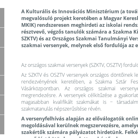
A Kulturális és Innovációs Minisztérium (a to
megvalósuló projekt keretében a Magyar Keres
MKIK) rendszeresen meghirdeti az iskolai rend
résztvevő, végzős tanulók számára a Szakma Ki
SZKTV) és az Országos Szakmai Tanulmányi Vers
szakmai versenyek, melynek első fordulója az e
Az országos szakmai versenyek (SZKTV, OSZTV) fordulói
Az SZKTV és OSZTV versenyek országos döntőinek leb
rendezvényének keretében, a Szakma Sztár Fes
Vásárközpontban. Az országos szakmai versen
megrendezésre. A versenyek célkitűzése a gyakorlati
magasabban kvalifikált szakmákat is − társadal
szakmatanulás népszerűsítése révén.
A versenyfelhívás alapján az előválogatók onli
megoldásával kerülnek megszervezésre, amelye
szakértők számára pályázatot hirdetünk. Felké