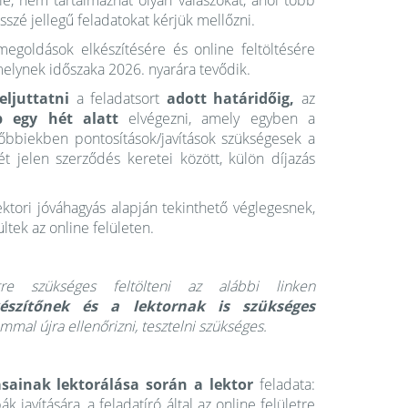
e, nem tartalmazhat olyan válaszokat, ahol több
sszé jellegű feladatokat kérjük mellőzni.
egoldások elkészítésére és online feltöltésére
melynek időszaka 2026. nyarára tevődik.
eljuttatni
a feladatsort
adott határidőig,
az
b egy hét alatt
elvégezni, amely egyben a
bbiekben pontosítások/javítások szükségesek a
sét jelen szerződés keretei között, külön díjazás
ektori jóváhagyás alapján tekinthető véglegesnek,
ltek az online felületen.
tre szükséges feltölteni az alábbi linken
készítőnek és a lektornak is
szükséges
mal újra ellenőrizni, tesztelni szükséges.
ásainak
lektorálása során a lektor
feladata:
ák javítására, a feladatíró által az online felületre