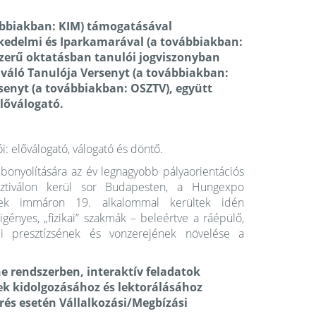
vábbiakban: KIM) támogatásával
kedelmi és Iparkamarával (a továbbiakban:
szerű oktatásban tanulói jogviszonyban
váló Tanulója Versenyt (a továbbiakban:
enyt (a továbbiakban: OSZTV), együtt
lőválogató.
: előválogató, válogató és döntő.
onyolítására az év legnagyobb pályaorientációs
ztiválon kerül sor Budapesten, a Hungexpo
yek immáron 19. alkalommal kerültek idén
gényes, „fizikai” szakmák – beleértve a ráépülő,
mi presztízsének és vonzerejének növelése a
ne rendszerben, interaktív feladatok
k kidolgozásához és lektorálásához
rés esetén Vállalkozási/Megbízási