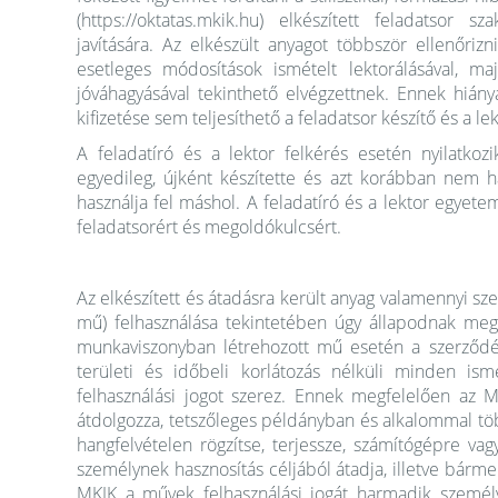
(https://oktatas.mkik.hu) elkészített feladatsor s
javítására. Az elkészült anyagot többször ellenőrizn
esetleges módosítások ismételt lektorálásával, ma
jóváhagyásával tekinthető elvégzettnek. Ennek hiányá
kifizetése sem teljesíthető a feladatsor készítő és a le
A feladatíró és a lektor felkérés esetén nyilatkozi
egyedileg, újként készítette és azt korábban nem
használja fel máshol. A feladatíró és a lektor egyete
feladatsorért és megoldókulcsért.
Az elkészített és átadásra került anyag valamennyi sz
mű) felhasználása tekintetében úgy állapodnak meg,
munkaviszonyban létrehozott mű esetén a szerződés
területi és időbeli korlátozás nélküli minden ism
felhasználási jogot szerez. Ennek megfelelően az 
átdolgozza, tetszőleges példányban és alkalommal töb
hangfelvételen rögzítse, terjessze, számítógépre va
személynek hasznosítás céljából átadja, illetve bárm
MKIK a művek felhasználási jogát harmadik személ