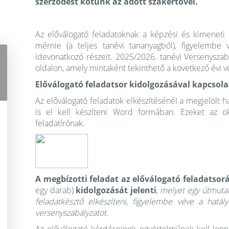
szerződést kötünk az adott szakértővel.
Az előválogató feladatoknak a képzési és kimeneti
mérnie (a teljes tanévi tananyagból), figyelembe 
idevonatkozó részeit. 2025/2026. tanévi Versenyszab
oldalon, amely mintaként tekinthető a következő évi 
Előválogató feladatsor kidolgozásával kapcsol
Az előválogató feladatok elkészítésénél a megjelölt h
is el kell készíteni Word formában. Ezeket az okt
feladatírónak.
A megbízotti feladat az előválogató feladats
egy darab)
kidolgozását jelenti
,
melyet egy útmutató
feladatkésztő elkészíteni, figyelembe véve a hatá
versenyszabályzatot.