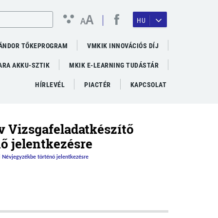
A
A
HU
ÁNDOR TŐKEPROGRAM
VMKIK INNOVÁCIÓS DÍJ
RA AKKU-SZTIK
MKIK E-LEARNING TUDÁSTÁR
HÍRLEVÉL
PIACTÉR
KAPCSOLAT
v Vizsgafeladatkészítő
ő jelentkezésre
i Névjegyzékbe történő jelentkezésre