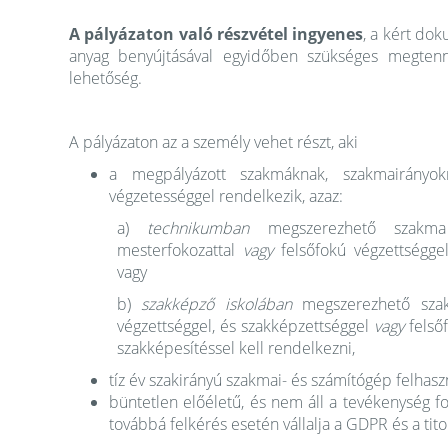
A pályázaton való részvétel ingyenes
, a kért do
anyag benyújtásával egyidőben szükséges megtenni
lehetőség.
A pályázaton az a személy vehet részt, aki
a megpályázott szakmáknak, szakmairányok
végzetességgel rendelkezik, azaz:
a)
technikumban
megszerezhető szakma 
mesterfokozattal
vagy
felsőfokú végzettséggel
vagy
b)
szakképző iskolában
megszerezhető szak
végzettséggel, és szakképzettséggel
vagy
felsőf
szakképesítéssel kell rendelkezni,
tíz év szakirányú szakmai- és számítógép felhaszn
büntetlen előéletű, és nem áll a tevékenység foly
továbbá felkérés esetén vállalja a GDPR és a titokt