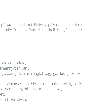
pályázati adatlapot, illetve a pályázati adatlaphoz
lentkező aláírásával ellátva kell benyújtania az
iratok másolata,
 (amennyiben van),
 gazdasági kamarai tagtól vagy gazdasági érdek-
l alátámasztott hivatalos munkáltatói igazolás
0 napnál régebbi dátummal ellátva),
etű,
csi bizonyítványa.