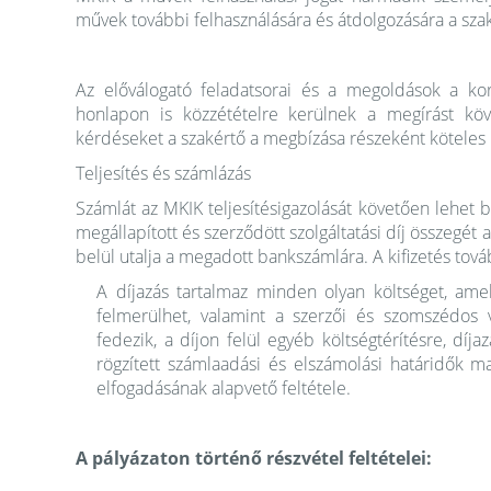
művek további felhasználására és átdolgozására a sza
Az előválogató feladatsorai és a megoldások a kor
honlapon is közzétételre kerülnek a megírást kö
kérdéseket a szakértő a megbízása részeként köteles
Teljesítés és számlázás
Számlát az MKIK teljesítésigazolását követően lehet be
megállapított és szerződött szolgáltatási díj összegét 
belül utalja a megadott bankszámlára. A kifizetés továb
A díjazás tartalmaz minden olyan költséget, amel
felmerülhet, valamint a szerzői és szomszédos v
fedezik, a díjon felül egyéb költségtérítésre, dí
rögzített számlaadási és elszámolási határidők 
elfogadásának alapvető feltétele.
A pályázaton történő részvétel feltételei: