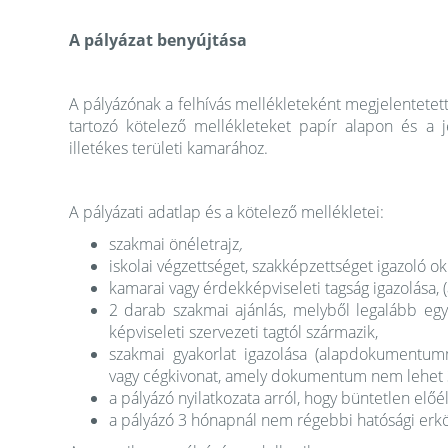
A pályázat benyújtása
A pályázónak a felhívás mellékleteként megjelentetett 
tartozó kötelező mellékleteket papír alapon és a je
illetékes területi kamarához.
A pályázati adatlap és a
kötelező mellékletei:
szakmai önéletrajz
,
iskolai végzettséget, szakképzettséget igazoló ok
kamarai vagy érdekképviseleti tagság igazolása,
2 darab szakmai ajánlás, melyből legalább egy
képviseleti szervezeti tagtól származik,
szakmai gyakorlat igazolása (alapdokumentumma
vagy cégkivonat, amely dokumentum nem lehet 3
a pályázó nyilatkozata arról, hogy büntetlen előél
a pályázó 3 hónapnál nem régebbi hatósági erköl