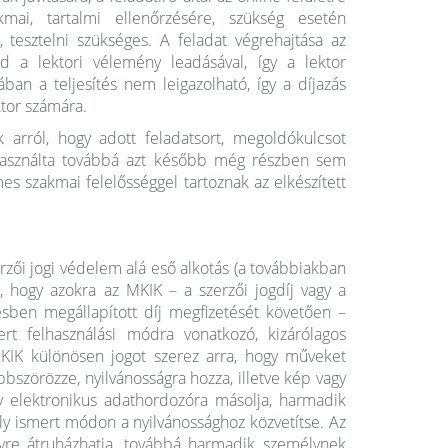
zakmai, tartalmi ellenőrzésére, szükség esetén
i, tesztelni szükséges. A feladat végrehajtása az
jd a lektori vélemény leadásával, így a lektor
ban a teljesítés nem leigazolható, így a díjazás
ktor számára.
k arról, hogy adott feladatsort, megoldókulcsot
 használta továbbá azt később még részben sem
mes szakmai felelősséggel tartoznak az elkészített
erzői jogi védelem alá eső alkotás (a továbbiakban
 hogy azokra az MKIK – a szerzői jogdíj vagy a
ben megállapított díj megfizetését követően –
ert felhasználási módra vonatkozó, kizárólagos
MKIK különösen jogot szerez arra, hogy műveket
bszörözze, nyilvánosságra hozza, illetve kép vagy
gy elektronikus adathordozóra másolja, harmadik
ely ismert módon a nyilvánossághoz közvetítse. Az
yre átruházhatja, továbbá harmadik személynek