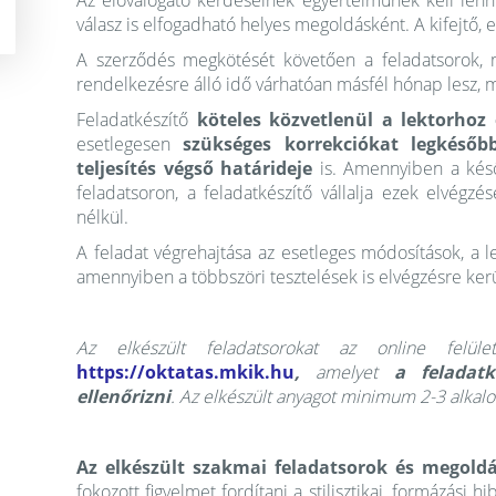
Az előválogató kérdéseinek egyértelműnek kell lenni
válasz is elfogadható helyes megoldásként. A kifejtő, e
A szerződés megkötését követően a feladatsorok, m
rendelkezésre álló idő várhatóan másfél hónap lesz, 
Feladatkészítő
köteles közvetlenül a lektorhoz 
esetlegesen
szükséges korrekciókat legkésőb
teljesítés végső határideje
is. Amennyiben a késő
feladatsoron, a feladatkészítő vállalja ezek elvégzé
nélkül.
A feladat végrehajtása az esetleges módosítások, a l
amennyiben a többszöri tesztelések is elvégzésre kerü
Az elkészült feladatsorokat az online felüle
https://oktatas.mkik.hu
,
amelyet
a feladat
ellenőrizni
. Az elkészült anyagot minimum 2-3 alkalom
Az elkészült szakmai feladatsorok és megold
fokozott figyelmet fordítani a stilisztikai, formázási hib