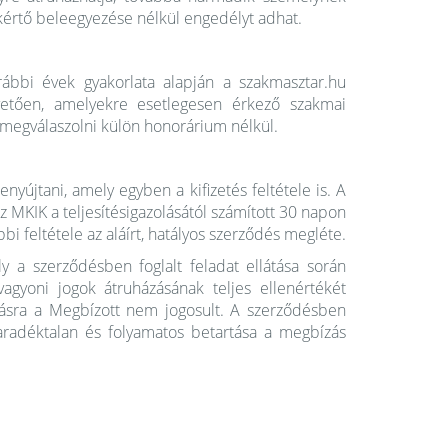
kértő beleegyezése nélkül engedélyt adhat.
ábbi évek gyakorlata alapján a szakmasztar.hu
vetően, amelyekre esetlegesen érkező szakmai
 megválaszolni külön honorárium nélkül.
nyújtani, amely egyben a kifizetés feltétele is. A
az MKIK a teljesítésigazolásától számított 30 napon
bi feltétele az aláírt, hatályos szerződés megléte.
y a szerződésben foglalt feladat ellátása során
agyoni jogok átruházásának teljes ellenértékét
jazásra a Megbízott nem jogosult. A szerződésben
maradéktalan és folyamatos betartása a megbízás