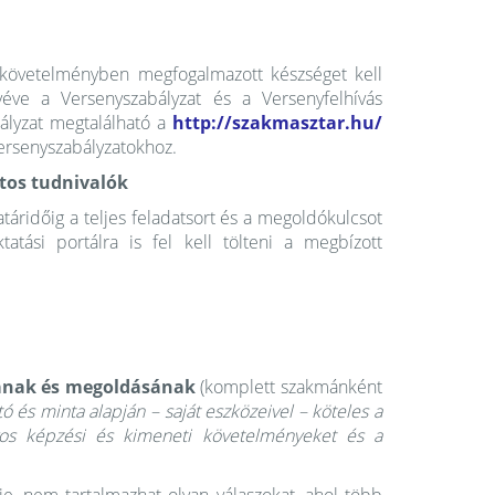
 követelményben megfogalmazott készséget kell
véve a Versenyszabályzat és a Versenyfelhívás
ályzat megtalálható a
http://szakmasztar.hu/
versenyszabályzatokhoz.
atos tudnivalók
atáridőig a teljes feladatsort és a megoldókulcsot
atási portálra is fel kell tölteni a megbízott
orának és megoldásának
(komplett szakmánként
 és minta alapján – saját eszközeivel – köteles a
lyos képzési és kimeneti követelményeket és a