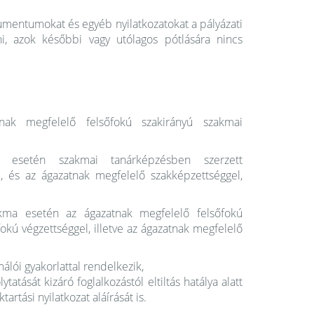
kumentumokat és egyéb nyilatkozatokat a pályázati
, azok későbbi vagy utólagos pótlására nincs
nak megfelelő felsőfokú szakirányú szakmai
esetén szakmai tanárképzésben szerzett
, és az ágazatnak megfelelő szakképzettséggel,
ma esetén az ágazatnak megfelelő felsőfokú
okú végzettséggel, illetve az ágazatnak megfelelő
álói gyakorlattal rendelkezik,
tatását kizáró foglalkozástól eltiltás hatálya alatt
artási nyilatkozat aláírását is.