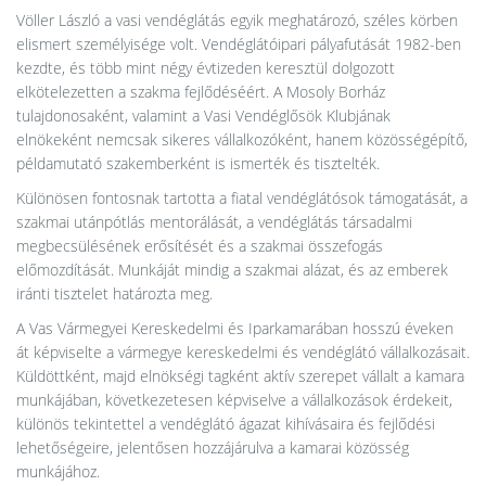
Völler László a vasi vendéglátás egyik meghatározó, széles körben
elismert személyisége volt. Vendéglátóipari pályafutását 1982-ben
kezdte, és több mint négy évtizeden keresztül dolgozott
elkötelezetten a szakma fejlődéséért. A Mosoly Borház
tulajdonosaként, valamint a Vasi Vendéglősök Klubjának
elnökeként nemcsak sikeres vállalkozóként, hanem közösségépítő,
példamutató szakemberként is ismerték és tisztelték.
Különösen fontosnak tartotta a fiatal vendéglátósok támogatását, a
szakmai utánpótlás mentorálását, a vendéglátás társadalmi
megbecsülésének erősítését és a szakmai összefogás
előmozdítását. Munkáját mindig a szakmai alázat, és az emberek
iránti tisztelet határozta meg.
A Vas Vármegyei Kereskedelmi és Iparkamarában hosszú éveken
át képviselte a vármegye kereskedelmi és vendéglátó vállalkozásait.
Küldöttként, majd elnökségi tagként aktív szerepet vállalt a kamara
munkájában, következetesen képviselve a vállalkozások érdekeit,
különös tekintettel a vendéglátó ágazat kihívásaira és fejlődési
lehetőségeire, jelentősen hozzájárulva a kamarai közösség
munkájához.