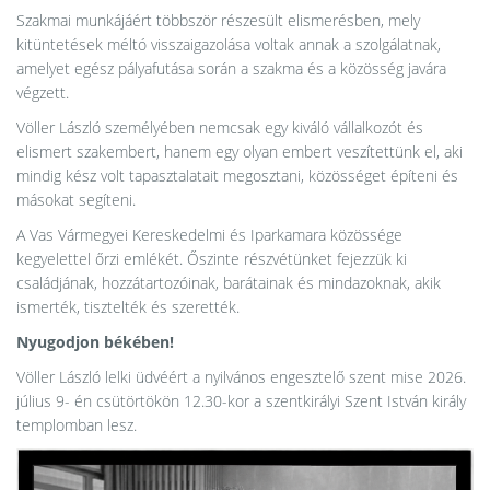
Szakmai munkájáért többször részesült elismerésben, mely
kitüntetések méltó visszaigazolása voltak annak a szolgálatnak,
amelyet egész pályafutása során a szakma és a közösség javára
végzett.
Völler László személyében nemcsak egy kiváló vállalkozót és
elismert szakembert, hanem egy olyan embert veszítettünk el, aki
mindig kész volt tapasztalatait megosztani, közösséget építeni és
másokat segíteni.
A Vas Vármegyei Kereskedelmi és Iparkamara közössége
kegyelettel őrzi emlékét. Őszinte részvétünket fejezzük ki
családjának, hozzátartozóinak, barátainak és mindazoknak, akik
ismerték, tisztelték és szerették.
Nyugodjon békében!
Völler László lelki üdvéért a nyilvános engesztelő szent mise 2026.
július 9- én csütörtökön 12.30-kor a szentkirályi Szent István király
templomban lesz.