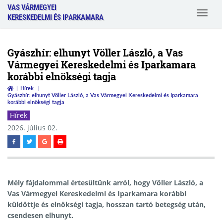
VAS VÁRMEGYEI
Toggle
KERESKEDELMI ÉS IPARKAMARA
navigat
Gyászhír: elhunyt Völler László, a Vas
Vármegyei Kereskedelmi és Iparkamara
korábbi elnökségi tagja
Hírek
Gyászhír: elhunyt Völler László, a Vas Vármegyei Kereskedelmi és Iparkamara
korábbi elnökségi tagja
Hírek
2026. július 02.
Mély fájdalommal értesültünk arról, hogy
Völler László
, a
Vas Vármegyei Kereskedelmi és Iparkamara korábbi
küldöttje és elnökségi tagja, hosszan tartó betegség után,
csendesen elhunyt.