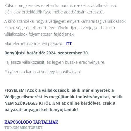
Külsős megkeresés esetén kamaránk ezeket a vállalkozásokat
ajánlja az érdeklődők figyelmébe adatbázisán keresztül.
A kiíró szándéka, hogy a védjegyet elnyert kamarai tag vállalkozások
ismertsége és elismertsége növekedjen, a védjegyet birtokló
vállalkozások folyamatosan fejlődjenek.
Már elérhető az idei évi pályázat :
ITT
Benyújtási határidő: 2024. szeptember 30.
Fejlessze vállalkozását, és legyen büszke eredményeire!
Pályázzon a kamarai védjegy tanúsítványra!
FIGYELEM! Azok a vállalkozások, akik már elnyerték a
Védjegy elismerést és megújítanák tanúsítványukat, nekik
NEM SZÜKSÉGES KITÖLTENI az online kérdőívet, csak a
pályázati anyagot kell benyújtaniuk!
KAPCSOLÓDÓ TARTALMAK
TUDJON MEG TÖBBET.