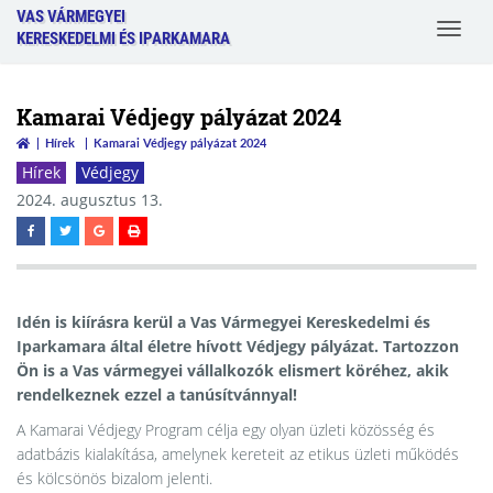
VAS VÁRMEGYEI
Toggle
KERESKEDELMI ÉS IPARKAMARA
navigat
Kamarai Védjegy pályázat 2024
Hírek
Kamarai Védjegy pályázat 2024
Hírek
Védjegy
2024. augusztus 13.
Idén is kiírásra kerül a Vas Vármegyei Kereskedelmi és
Iparkamara által életre hívott Védjegy pályázat. Tartozzon
Ön is a Vas vármegyei vállalkozók elismert köréhez, akik
rendelkeznek ezzel a tanúsítvánnyal!
A Kamarai Védjegy Program célja egy olyan üzleti közösség és
adatbázis kialakítása, amelynek kereteit az etikus üzleti működés
és kölcsönös bizalom jelenti.