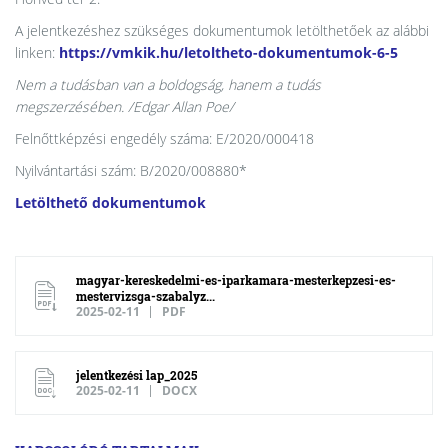
A jelentkezéshez szükséges dokumentumok letölthetőek az alábbi
linken:
https://vmkik.hu/letoltheto-dokumentumok-6-5
Nem a tudásban van a boldogság, hanem a tudás
megszerzésében. /Edgar Allan Poe/
Felnőttképzési engedély száma: E/2020/000418
Nyilvántartási szám: B/2020/008880*
Letölthető dokumentumok
magyar-kereskedelmi-es-iparkamara-mesterkepzesi-es-
mestervizsga-szabalyz...
2025-02-11
PDF
jelentkezési lap_2025
2025-02-11
DOCX