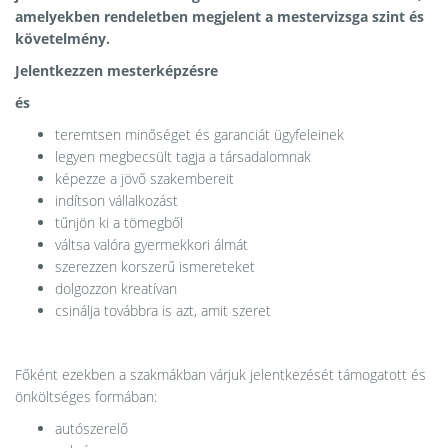
amelyekben rendeletben megjelent a mestervizsga szint és
követelmény.
Jelentkezzen mesterképzésre
és
teremtsen minőséget és garanciát ügyfeleinek
legyen megbecsült tagja a társadalomnak
képezze a jövő szakembereit
indítson vállalkozást
tűnjön ki a tömegből
váltsa valóra gyermekkori álmát
szerezzen korszerű ismereteket
dolgozzon kreatívan
csinálja továbbra is azt, amit szeret
Főként ezekben a szakmákban várjuk jelentkezését támogatott és
önköltséges formában:
autószerelő