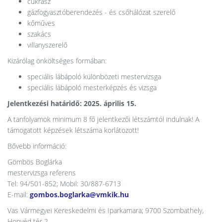
cukrász
gázfogyasztóberendezés - és csőhálózat szerelő
kőműves
szakács
villanyszerelő
Kizárólag önköltséges formában:
speciális lábápoló különbözeti mestervizsga
speciális lábápoló mesterképzés és vizsga
Jelentkezési határidő: 2025. április 15.
A tanfolyamok minimum 8 fő jelentkezői létszámtól indulnak! A
támogatott képzések létszáma korlátozott!
Bővebb információ:
Gömbös Boglárka
mestervizsga referens
Tel: 94/501-852; Mobil: 30/887-6713
E-mail:
gombos.boglarka@vmkik.hu
Vas Vármegyei Kereskedelmi és Iparkamara; 9700 Szombathely,
Honvéd tér 2.