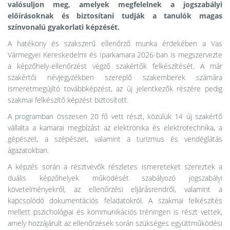
valósuljon meg, amelyek megfelelnek a jogszabályi
előírásoknak és biztosítani tudják a tanulók magas
színvonalú gyakorlati képzését.
A hatékony és szakszerű ellenőrző munka érdekében a Vas
Vármegyei Kereskedelmi és Iparkamara 2026-ban is megszervezte
a képzőhely-ellenőrzést végző szakértők felkészítését. A már
szakértői névjegyzékben szereplő szakemberek számára
ismeretmegújító továbbképzést, az új jelentkezők részére pedig
szakmai felkészítő képzést biztosított.
A programban összesen 20 fő vett részt, közülük 14 új szakértő
vállalta a kamarai megbízást az elektronika és elektrotechnika, a
gépészet, a szépészet, valamint a turizmus és vendéglátás
ágazatokban.
A képzés során a résztvevők részletes ismereteket szereztek a
duális képzőhelyek működését szabályozó jogszabályi
követelményekről, az ellenőrzési eljárásrendről, valamint a
kapcsolódó dokumentációs feladatokról. A szakmai felkészítés
mellett pszichológiai és kommunikációs tréningen is részt vettek,
amely hozzájárult az ellenőrzések során szükséges együttműködési