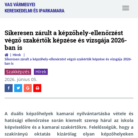
VAS VÁRMEGYEI
Toggle
KERESKEDELMI ÉS IPARKAMARA
navigat
Sikeresen zárult a képzőhely-ellenőrzést
végző szakértők képzése és vizsgája 2026-
ban is
Hírek
Sikeresen zárult a képzőhely-ellenőrzést végző szakértők képzése és vizsgája 2026-
ban is
Szakképzés
Hírek
2026. június 05.
A duális képzőhelyek kamarai nyilvántartásba vétele és
hatósági ellenőrzése során kiemelt szerep hárul az iskola
képviselőire és a kamarai szakértőkre. Felelősségük, hogy a
szakirányú oktatás kizárólag olyan képzőhelyeken