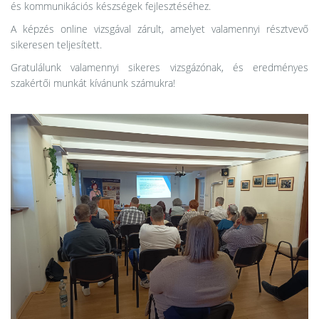
és kommunikációs készségek fejlesztéséhez.
A képzés online vizsgával zárult, amelyet valamennyi résztvevő
sikeresen teljesített.
Gratulálunk valamennyi sikeres vizsgázónak, és eredményes
szakértői munkát kívánunk számukra!