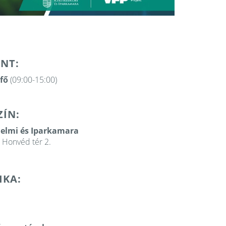
NT:
tfő
(09:00-15:00)
ZÍN:
delmi és Iparkamara
 Honvéd tér 2.
IKA: