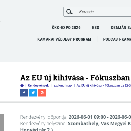
A
ÖKO-EXPO 2026
ESG
DEMJÁN S
KAMARAI VÉDJEGY PROGRAM
PODCAST-KAMA
Az EU új kihívása - Fókuszban
Rendezvények
szakmai nap
Az EU új kihívása - Fókuszban az ESG
Rendezvény időpontja:
2026-06-01 09:00
- 2026-06-
Rendezvény helyszíne:
Szombathely, Vas Megyei K
Honvéd tér 2.)