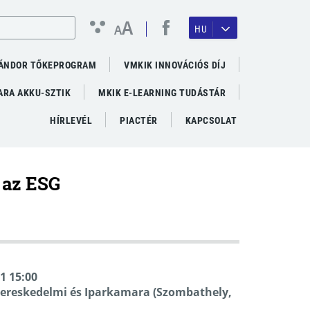
A
A
HU
ÁNDOR TŐKEPROGRAM
VMKIK INNOVÁCIÓS DÍJ
RA AKKU-SZTIK
MKIK E-LEARNING TUDÁSTÁR
HÍRLEVÉL
PIACTÉR
KAPCSOLAT
 az ESG
01 15:00
ereskedelmi és Iparkamara (Szombathely,