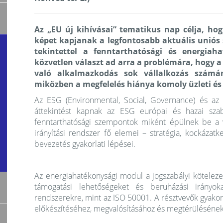
Az „EU új kihívásai” tematikus nap célja, hog
képet kapjanak a legfontosabb aktuális uniós s
tekintettel a fenntarthatósági és energia
közvetlen választ ad arra a problémára, hogy a
való alkalmazkodás sok vállalkozás számár
miközben a megfelelés hiánya komoly üzleti és
Az ESG (Environmental, Social, Governance) és az
áttekintést kapnak az ESG európai és hazai szabá
fenntarthatósági szempontok miként épülnek be a 
irányítási rendszer fő elemei – stratégia, kockázatke
bevezetés gyakorlati lépései.
Az energiahatékonysági modul a jogszabályi köteleze
támogatási lehetőségeket és beruházási irányoka
rendszerekre, mint az ISO 50001. A résztvevők gyakorl
előkészítéséhez, megvalósításához és megtérülésének