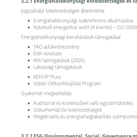
3.2.1 Energiahatékonysági kötelezettségek és
Jogszabályi kötelezettségek áttekintése
Energiahatékonysági szakreferens alkalmazása
Kötelező energetikai audit (4 évente) – ISO 500
Energiahatékonysági beruházások támogatásai
TAO adókedvezmény
EKR rendszer
KKV támogatások (2026)
Lakossági támogatások
KEHOP Plusz
Vidéki Otthonfelújítási Program
Gyakorlati megvalósítás
Auditorral és kivitelezővel való együttműködés
Dokumentációs kötelezettségek
Megtérülési és energiamegtakarítási szemponto
3.2.2 ESG (Environmental, Social, Governance 