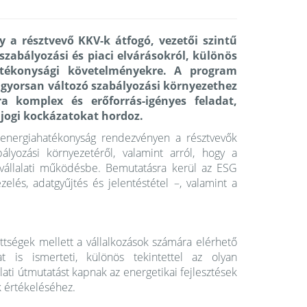
y a résztvevő KKV-k átfogó, vezetői szintű
zabályozási és piaci elvárásokról, különös
hatékonysági követelményekre. A program
 gyorsan változó szabályozási környezethez
a komplex és erőforrás-igényes feladat,
 jogi kockázatokat hordoz.
 energiahatékonyság rendezvényen a résztvevők
lyozási környezetéről, valamint arról, hogy a
vállalati működésbe. Bemutatásra kerül az ESG
zelés, adatgyűjtés és jelentéstétel –, valamint a
ttségek mellett a vállalkozások számára elérhető
t is ismerteti, különös tekintettel az olyan
ati útmutatást kapnak az energetikai fejlesztések
 értékeléséhez.