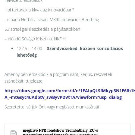
Felvezető előadások:
Hol tartanak a kkv-k az innovációban?
- előadó Herbály István, MKIK Innovációs Bizottság
S3 stratégiai illeszkedés a pályázatokban
– előadó Sóvágó Krisztina, NKFIH
12.45 – 14.00
Szendvicsebéd, közben konzultációs
lehetőség
Amennyiben érdeklődik a program iránt, kérjük, részvételi
szándékát itt jelezze:
https://docs.google.com/forms/d/e/1FAIpQLSfMkyp3N1F6fh1K
A_-mtGsyc4uAdbtV_swByvPDVtTA/viewform?usp=dialog
Szeretettel várjuk Önt vagy megbízott munkatársát!
meghívó NFK roadshow Szombathely_EU-s