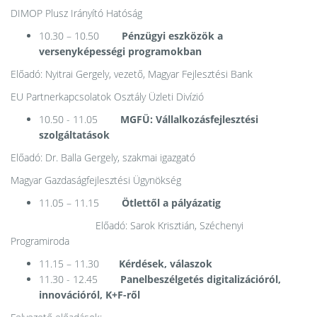
DIMOP Plusz Irányító Hatóság
10.30 – 10.50
Pénzügyi eszközök a
versenyképességi programokban
Előadó: Nyitrai Gergely, vezető, Magyar Fejlesztési Bank
EU Partnerkapcsolatok Osztály Üzleti Divízió
10.50 - 11.05
MGFÜ: Vállalkozásfejlesztési
szolgáltatások
Előadó: Dr. Balla Gergely, szakmai igazgató
Magyar Gazdaságfejlesztési Ügynökség
11.05 – 11.15
Ötlettől a pályázatig
Előadó: Sarok Krisztián, Széchenyi
Programiroda
11.15 – 11.30
Kérdések, válaszok
11.30 - 12.45
Panelbeszélgetés digitalizációról,
innovációról, K+F-ről