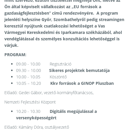
mint szervező, ezúton tisztelettel meghívja Önt, illetve az
Ön által képviselt vállalkozást az „EU források a
gazdaságfejlesztésben” című rendezvényére. A program
jelenléti helyszíne Győr, Szombathelyről pedig streamingen
keresztül nyújtunk csatlakozási lehetőséget a
Vas
Vármegyei Kereskedelmi és Iparkamara székházából, ahol
vendéglátással és személyes konzultációs lehetőséggel is
várjuk.
PROGRAM:
09.00 - 10.00 Regisztráció
09.30 – 10.00
Sikeres projektek bemutatója
10.00 - 10.05 Köszöntő
10.05 – 10.20
Kkv források a
GINOP Pluszban
Előadó: Gedei Gábor, vezető-kormányfőtanácsos,
Nemzeti Fejlesztési Központ
10.20 - 10.30
Digitális megújulással a
versenyképességért
Előadó: Kámány Dóra, osztályvezető