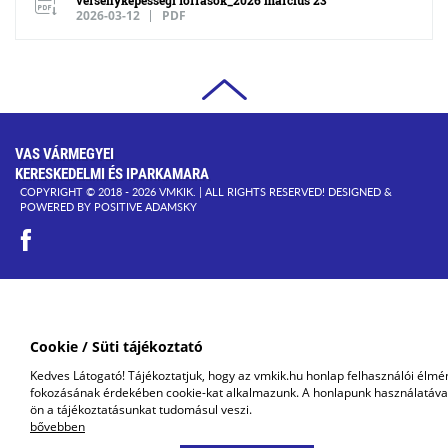
versenyképességi források_2026 március 23
2026-03-12
PDF
VAS VÁRMEGYEI
KERESKEDELMI ÉS IPARKAMARA
COPYRIGHT © 2018 - 2026 VMKIK. |
ALL RIGHTS RESERVED! DESIGNED &
POWERED BY
POSITIVE ADAMSKY
Cookie / Süti tájékoztató
Kedves Látogató! Tájékoztatjuk, hogy az vmkik.hu honlap felhasználói élmé
fokozásának érdekében cookie-kat alkalmazunk. A honlapunk használatáva
ön a tájékoztatásunkat tudomásul veszi.
bővebben