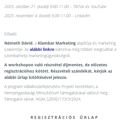
2025. október 21. (kedd) 9.00-11.00 – TikTok és YouTube
2025. november 4. (kedd) 9.00-11.00 – LinkedIn
Előadó:
Németh Dávid
, a
Klambar Marketing
alapítója és marketing
szakértője. Az
alábbi linkre
kattintva még többet megtudhat a
szombathelyi marketingügynökségről.
A workshopon való részvétel díjmentes, de előzetes
regisztrációhoz kötött. Részvételi szándékát, kérjük az
alábbi űrlap kitöltésével jelezze.
A program Vállalkozásfejlesztési Projekt keretében, a
Nemzetgazdasági Minisztérium támogatásával valósul meg.
Támogatói okirat: NGM_SZERZ/173/3/2024.
R E G I S Z T R Á C I Ó S Ű R L A P