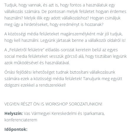
Tudjuk, hogy vannak, és azt is, hogy fontos a használatuk egy
vállalkozás számára. De pontosan melyik felületet hogyan érdemes
használni? Melyik illik egy adott vállalkozáshoz? Hogyan csináljuk
meg úgy a hirdetéseket, hogy eredményt is hozzanak?
A közösségi média felületeket magánszemélyként már jól tudjuk,
hogy kell használni. Legyünk jártasak benne a vállalkozói oldalról is!
A „Felületről felületre” előadás-sorozat keretein belül az egyes
social media felületeket vesszük górcső alá, hogy tisztában legyünk
azok működésével és használatával.
Óriási fejlődési lehetőséget tudnak biztosítani vállalkozásunk
számára ezek a közösségi média felületek! Tanuljunk meg együtt
dolgozni ezekkel a rendszerekkel!
VEGYEN RÉSZT ÖN IS WORKSHOP SOROZATUNKON!
Helyszín:
Vas Vármegyei Kereskedelmi és Iparkamara,
konferenciaterem
Időpontok: