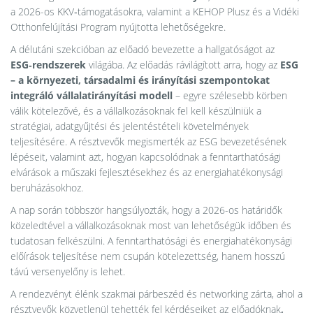
a 2026-os KKV‑támogatásokra, valamint a KEHOP Plusz és a Vidéki
Otthonfelújítási Program nyújtotta lehetőségekre.
A délutáni szekcióban az előadó bevezette a hallgatóságot az
ESG‑rendszerek
világába. Az előadás rávilágított arra, hogy az
ESG
– a környezeti, társadalmi és irányítási szempontokat
integráló vállalatirányítási modell
– egyre szélesebb körben
válik kötelezővé, és a vállalkozásoknak fel kell készülniük a
stratégiai, adatgyűjtési és jelentéstételi követelmények
teljesítésére. A résztvevők megismerték az ESG bevezetésének
lépéseit, valamint azt, hogyan kapcsolódnak a fenntarthatósági
elvárások a műszaki fejlesztésekhez és az energiahatékonysági
beruházásokhoz.
A nap során többször hangsúlyozták, hogy a 2026-os határidők
közeledtével a vállalkozásoknak most van lehetőségük időben és
tudatosan felkészülni. A fenntarthatósági és energiahatékonysági
előírások teljesítése nem csupán kötelezettség, hanem hosszú
távú versenyelőny is lehet.
A rendezvényt élénk szakmai párbeszéd és networking zárta, ahol a
résztvevők közvetlenül tehették fel kérdéseiket az előadóknak
,