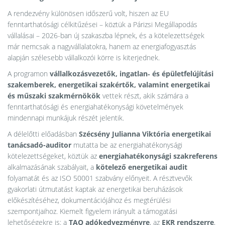
A rendezvény különösen időszerű volt, hiszen az EU
fenntarthatósági célkitűzései – köztük a Párizsi Megállapodás
vállalásai – 2026-ban új szakaszba lépnek, és a kötelezettségek
már nemcsak a nagyvállalatokra, hanem az energiafogyasztás
alapján szélesebb vállalkozói körre is kiterjednek.
A programon
vállalkozásvezetők, ingatlan‑ és épületfelújítási
szakemberek, energetikai szakértők, valamint energetikai
és műszaki szakmérnökök
vettek részt, akik számára a
fenntarthatósági és energiahatékonysági követelmények
mindennapi munkájuk részét jelentik.
A délelőtti előadásban
Szécsény Julianna Viktória energetikai
tanácsadó-auditor
mutatta be az energiahatékonysági
kötelezettségeket, köztük az
energiahatékonysági szakreferens
alkalmazásának szabályait, a
kötelező energetikai audit
folyamatát és az ISO 50001 szabvány előnyeit. A résztvevők
gyakorlati útmutatást kaptak az energetikai beruházások
előkészítéséhez, dokumentációjához és megtérülési
szempontjaihoz. Kiemelt figyelem irányult a támogatási
lehetőségekre is: a
TAO adókedvezményre
, az
EKR rendszerre
,