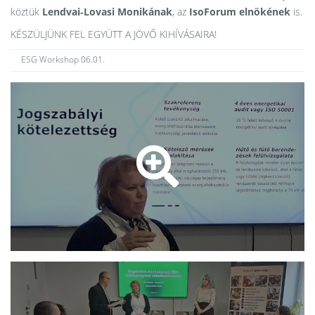
köztük
Lendvai‑Lovasi Monikának
, az
IsoForum elnökének
is.
KÉSZÜLJÜNK FEL EGYÜTT A JÖVŐ KIHÍVÁSAIRA!
ESG Workshop 06.01.