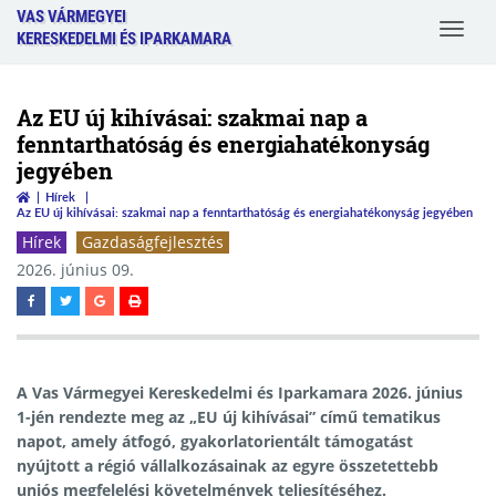
VAS VÁRMEGYEI
Toggle
KERESKEDELMI ÉS IPARKAMARA
navigat
Az EU új kihívásai: szakmai nap a
fenntarthatóság és energiahatékonyság
jegyében
Hírek
Az EU új kihívásai: szakmai nap a fenntarthatóság és energiahatékonyság jegyében
Hírek
Gazdaságfejlesztés
2026. június 09.
A Vas Vármegyei Kereskedelmi és Iparkamara 2026. június
1-jén rendezte meg az
„EU új kihívásai”
című tematikus
napot, amely átfogó, gyakorlatorientált támogatást
nyújtott a régió vállalkozásainak az egyre összetettebb
uniós megfelelési követelmények teljesítéséhez.