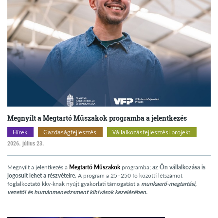
Megnyílt a Megtartó Műszakok programba a jelentkezés
Hírek
Gazdaságfejlesztés
Vállalkozásfejlesztési projekt
2026. július 23.
Megnyílt a jelentkezés a
Megtartó Műszakok
programba;
az Ön vállalkozása is
jogosult lehet a részvételre.
A program a 25–250 fő közötti létszámot
foglalkoztató kkv-knak nyújt gyakorlati támogatást a
munkaerő-megtartási,
vezetői és humánmenedzsment kihívások kezelésében.