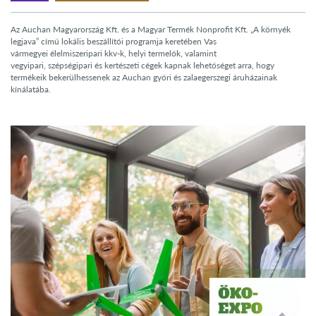
Az Auchan Magyarország Kft. és a Magyar Termék Nonprofit Kft. „A környék
legjava” című lokális beszállítói programja keretében Vas
vármegyei élelmiszeripari kkv-k, helyi termelők, valamint
vegyipari, szépségipari és kertészeti cégek kapnak lehetőséget arra, hogy
termékeik bekerülhessenek az Auchan győri és zalaegerszegi áruházainak
kínálatába.