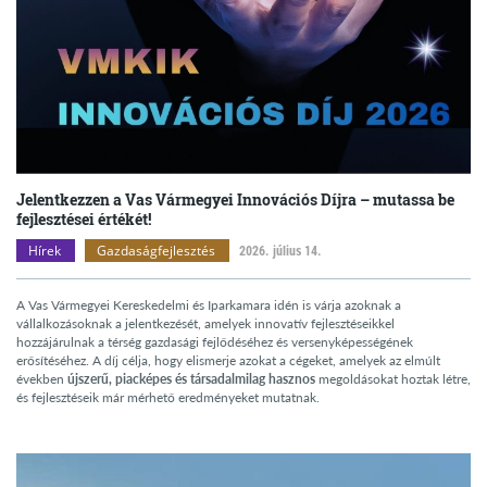
Jelentkezzen a Vas Vármegyei Innovációs Díjra – mutassa be
fejlesztései értékét!
Hírek
Gazdaságfejlesztés
2026. július 14.
A Vas Vármegyei Kereskedelmi és Iparkamara idén is várja azoknak a
vállalkozásoknak a jelentkezését, amelyek innovatív fejlesztéseikkel
hozzájárulnak a térség gazdasági fejlődéséhez és versenyképességének
erősítéséhez. A díj célja, hogy elismerje azokat a cégeket, amelyek az elmúlt
években
újszerű, piacképes és társadalmilag hasznos
megoldásokat hoztak létre,
és fejlesztéseik már mérhető eredményeket mutatnak.