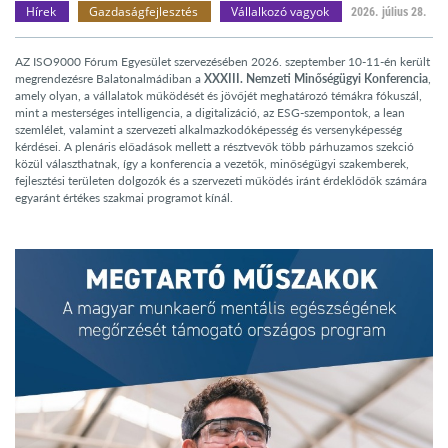
Hírek
Gazdaságfejlesztés
Vállalkozó vagyok
2026. július 28.
AZ ISO9000 Fórum Egyesület szervezésében 2026. szeptember 10-11-én került
megrendezésre Balatonalmádiban a
XXXIII. Nemzeti Minőségügyi Konferencia
,
amely olyan, a vállalatok működését és jövőjét meghatározó témákra fókuszál,
mint a mesterséges intelligencia, a digitalizáció, az ESG-szempontok, a lean
szemlélet, valamint a szervezeti alkalmazkodóképesség és versenyképesség
kérdései. A plenáris előadások mellett a résztvevők több párhuzamos szekció
közül választhatnak, így a konferencia a vezetők, minőségügyi szakemberek,
fejlesztési területen dolgozók és a szervezeti működés iránt érdeklődők számára
egyaránt értékes szakmai programot kínál.