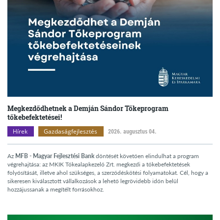
Megkezdődhetnek a Demján Sándor Tőkeprogram
tőkebefektetései!
Hírek
Gazdaságfejlesztés
2026. augusztus 04.
Az
MFB - Magyar Fejlesztési Bank
döntését követően elindulhat a program
végrehajtása: az MKIK Tőkealapkezelő Zrt. megkezdi a tőkebefektetések
folyósítását, illetve ahol szükséges, a szerződéskötési folyamatokat. Cél, hogy a
sikeresen kiválasztott vállalkozások a lehető legrövidebb időn belül
hozzájussanak a megítélt forrásokhoz.