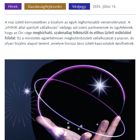
Hírek
Gazdaságfejlesztés
Védjegy
2026. július 14.
A mai üzleti környezetben a bizalom az egyik legfontosabb versenytényező. A
„VMKIK által ajánlott vállalkozás” védjegy azt üzeni partnereinek és ügyfeleinek,
hogy az Ön cége
megbízható, szakmailag felkészült és etikus üzleti működést
folytat
. Ez a minősítés egyértelműen megkülönbözteti vállalkozását a piacon, és
olyan bizalmi alapot teremt, amelyre hosszú távú üzleti kapcsolatok épülhetnek.