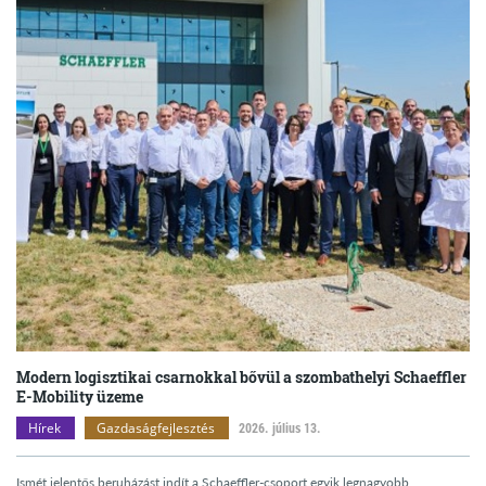
Modern logisztikai csarnokkal bővül a szombathelyi Schaeffler
E-Mobility üzeme
Hírek
Gazdaságfejlesztés
2026. július 13.
Ismét jelentős beruházást indít a Schaeffler-csoport egyik legnagyobb