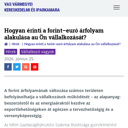
VAS VÁRMEGYEI
Toggle
KERESKEDELMI ÉS IPARKAMARA
navigat
Hogyan érinti a forint–euró árfolyam
alakulása au Ön vállalkozását?
Hírek
Hogyan érinti a forint–euró árfolyam alakulása au Ön vállalkozását?
Hírek
Vállalkozó vagyok
2026. június 25.
A forint árfolyamának változása számos területen
befolyásolhatja a vállalkozások működését – az alapanyag-
beszerzéstől és az energiaáraktól kezdve az
exportlehetőségeken át egészen a tervezhetőségig és a
versenyképességig.
Az MKIK Gazdaságfejlesztési Szakmai Bizottsága gyorsfelmérést