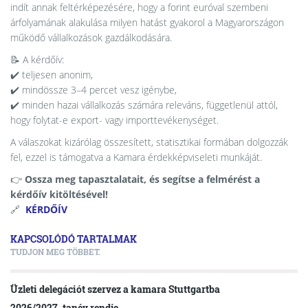
indít annak feltérképezésére, hogy a forint euróval szembeni
árfolyamának alakulása milyen hatást gyakorol a Magyarországon
működő vállalkozások gazdálkodására.
📝 A kérdőív:
✔️ teljesen anonim,
✔️ mindössze 3–4 percet vesz igénybe,
✔️ minden hazai vállalkozás számára releváns, függetlenül attól,
hogy folytat-e export- vagy importtevékenységet.
A válaszokat kizárólag összesített, statisztikai formában dolgozzák
fel, ezzel is támogatva a Kamara érdekképviseleti munkáját.
👉
Ossza meg tapasztalatait, és segítse a felmérést a
kérdőív kitöltésével!
🔗
KÉRDŐÍV
KAPCSOLÓDÓ TARTALMAK
TUDJON MEG TÖBBET.
Üzleti delegációt szervez a kamara Stuttgartba
2026/2027. tanév rendje