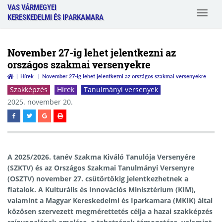
VAS VÁRMEGYEI
Toggle
KERESKEDELMI ÉS IPARKAMARA
navigat
November 27-ig lehet jelentkezni az
országos szakmai versenyekre
Hírek
November 27-ig lehet jelentkezni az országos szakmai versenyekre
Szakképzés
Hírek
Tanulmányi versenyek
2025. november 20.
A 2025/2026. tanév Szakma Kiváló Tanulója Versenyére
(SZKTV) és az Országos Szakmai Tanulmányi Versenyre
(OSZTV) november 27. csütörtökig jelentkezhetnek a
fiatalok. A Kulturális és Innovációs Minisztérium (KIM),
valamint a Magyar Kereskedelmi és Iparkamara (MKIK) által
közösen szervezett megmérettetés célja a hazai szakképzés