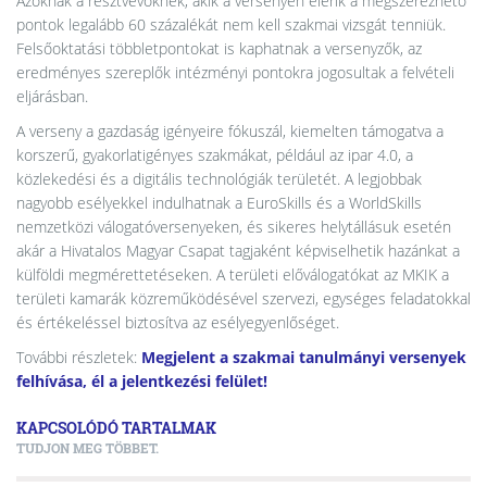
Azoknak a résztvevőknek, akik a versenyen elérik a megszerezhető
pontok legalább 60 százalékát nem kell szakmai vizsgát tenniük.
Felsőoktatási többletpontokat is kaphatnak a versenyzők, az
eredményes szereplők intézményi pontokra jogosultak a felvételi
eljárásban.
A verseny a gazdaság igényeire fókuszál, kiemelten támogatva a
korszerű, gyakorlatigényes szakmákat, például az ipar 4.0, a
közlekedési és a digitális technológiák területét. A legjobbak
nagyobb esélyekkel indulhatnak a EuroSkills és a WorldSkills
nemzetközi válogatóversenyeken, és sikeres helytállásuk esetén
akár a Hivatalos Magyar Csapat tagjaként képviselhetik hazánkat a
külföldi megmérettetéseken. A területi előválogatókat az MKIK a
területi kamarák közreműködésével szervezi, egységes feladatokkal
és értékeléssel biztosítva az esélyegyenlőséget.
További részletek:
Megjelent a szakmai tanulmányi versenyek
felhívása, él a jelentkezési felület!
KAPCSOLÓDÓ TARTALMAK
TUDJON MEG TÖBBET.