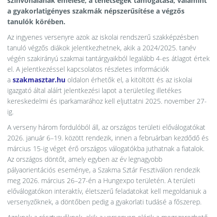
színvonalának emelése, a tehetségek támogatása, valamint
a gyakorlatigényes szakmák népszerűsítése a végzős
tanulók körében.
Az ingyenes versenyre azok az iskolai rendszerű szakképzésben
tanuló végzős diákok jelentkezhetnek, akik a 2024/2025. tanév
végén szakirányú szakmai tantárgyaikból legalább 4-es átlagot értek
el. A jelentkezéssel kapcsolatos részletes információk
a
szakmasztar.hu
oldalon érhetők el, a kitöltött és az iskolai
igazgató által aláírt jelentkezési lapot a területileg illetékes
kereskedelmi és iparkamarához kell eljuttatni 2025. november 27-
ig.
A verseny három fordulóból áll, az országos területi előválogatókat
2026. január 6–19. között rendezik, innen a februárban kezdődő és
március 15-ig véget érő országos válogatókba juthatnak a fiatalok.
Az országos döntőt, amely egyben az év legnagyobb
pályaorientációs eseménye, a Szakma Sztár Fesztiválon rendezik
meg 2026. március 26–27-én a Hungexpo területén. A területi
előválogatókon interaktív, életszerű feladatokat kell megoldaniuk a
versenyzőknek, a döntőben pedig a gyakorlati tudásé a főszerep.