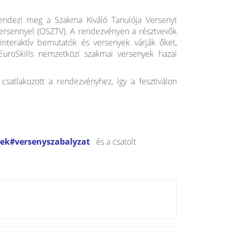
ndezi meg a Szakma Kiváló Tanulója Versenyt
Versennyel (OSZTV). A rendezvényen a résztvevők
teraktív bemutatók és versenyek várják őket,
EuroSkills nemzetközi szakmai versenyek hazai
atlakozott a rendezvényhez, így a fesztiválon
ek#versenyszabalyzat
és a csatolt