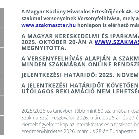
A Magyar Közlöny Hivatalos Értesítőjének 48.
szakmai versenyeinek Versenyfelhívása, mely a
www.szakmasztar.hu
honlapon is elérhető má
A MAGYAR KERESKEDELMI ÉS IPARKAMA
2025. OKTÓBER 20-ÁN A
WWW.SZAKMAS
MEGNYITOTTA.
A VERSENYFELHÍVÁS ALAPJÁN A SZAK
MINDEN SZAKMÁBAN
ONLINE RENDSZ
JELENTKEZÉSI HATÁRIDŐ:
2025. NOVEM
A JELENTKEZÉSI HATÁRIDŐT KÖVETŐEN
UTÓLAGOS REKLAMÁCIÓ NEM LEHETSÉ
______________________________________________________
2025/2026-os tanévben több mint 50 szakmában közel 
Szakma Sztár Fesztiválon 2026. március 26-án és 27-
kiemelt figyelmet kap az interaktivitás és a testköze
eredményhirdetés 2026. március 28-án Budapesten.