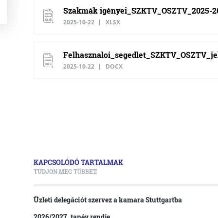
Szakmák igényei_SZKTV_OSZTV_2025-20
2025-10-22
XLSX
Felhasznaloi_segedlet_SZKTV_OSZTV_je
2025-10-22
DOCX
KAPCSOLÓDÓ TARTALMAK
TUDJON MEG TÖBBET.
Üzleti delegációt szervez a kamara Stuttgartba
2026/2027. tanév rendje