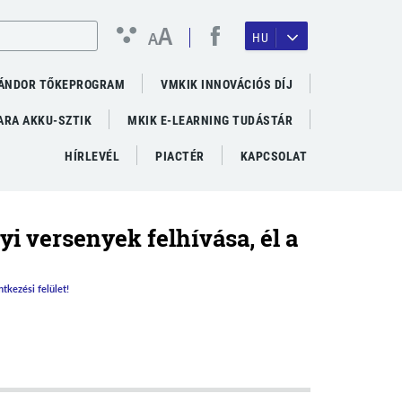
A
A
HU
ÁNDOR TŐKEPROGRAM
VMKIK INNOVÁCIÓS DÍJ
RA AKKU-SZTIK
MKIK E-LEARNING TUDÁSTÁR
HÍRLEVÉL
PIACTÉR
KAPCSOLAT
i versenyek felhívása, él a
tkezési felület!