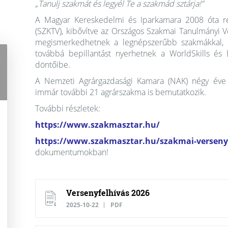
„Tanulj szakmát és legyél Te a szakmád sztárja!”
A Magyar Kereskedelmi és Iparkamara 2008 óta re
(SZKTV), kibővítve az Országos Szakmai Tanulmányi 
megismerkedhetnek a legnépszerűbb szakmákkal, in
továbbá bepillantást nyerhetnek a WorldSkills és 
döntőibe.
A Nemzeti Agrárgazdasági Kamara (NAK) négy éve cs
immár további 21 agrárszakma is bemutatkozik.
További részletek:
https://www.szakmasztar.hu/
https://www.szakmasztar.hu/szakmai-verseny
dokumentumokban!
Versenyfelhívás 2026
2025-10-22
PDF