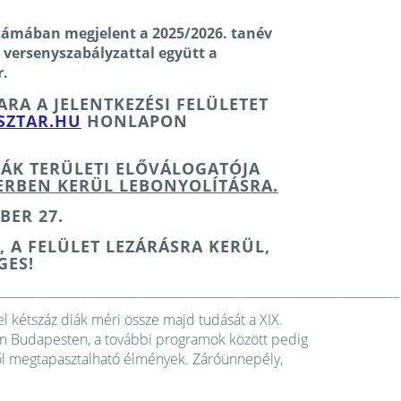
 számában
megjelent a 2025/2026. tanév
 versenyszabályzattal együtt a
r.
RA A JELENTKEZÉSI FELÜLETET
ZTAR.HU
HONLAPON
MÁK TERÜLETI ELŐVÁLOGATÓJA
ERBEN KERÜL LEBONYOLÍTÁSRA.
BER 27.
, A FELÜLET LEZÁRÁSRA KERÜL,
GES!
________________________________________________________________
kétszáz diák méri össze majd tudását a XIX.
én Budapesten, a további programok között pedig
lből megtapasztalható élmények. Záróünnepély,