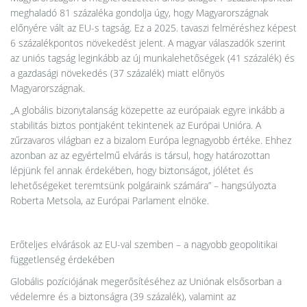
meghaladó 81 százaléka gondolja úgy, hogy Magyarországnak
előnyére vált az EU-s tagság. Ez a 2025. tavaszi felméréshez képest
6 százalékpontos növekedést jelent. A magyar válaszadók szerint
az uniós tagság leginkább az új munkalehetőségek (41 százalék) és
a gazdasági növekedés (37 százalék) miatt előnyös
Magyarországnak.
„A globális bizonytalanság közepette az európaiak egyre inkább a
stabilitás biztos pontjaként tekintenek az Európai Unióra. A
zűrzavaros világban ez a bizalom Európa legnagyobb értéke. Ehhez
azonban az az egyértelmű elvárás is társul, hogy határozottan
lépjünk fel annak érdekében, hogy biztonságot, jólétet és
lehetőségeket teremtsünk polgáraink számára” – hangsúlyozta
Roberta Metsola, az Európai Parlament elnöke.
Erőteljes elvárások az EU-val szemben – a nagyobb geopolitikai
függetlenség érdekében
Globális pozíciójának megerősítéséhez az Uniónak elsősorban a
védelemre és a biztonságra (39 százalék), valamint az