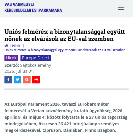
VAS VÁRMEGYEI
Toggle
KERESKEDELMI ÉS IPARKAMARA
navigat
Uniós felmérés: a bizonytalansággal együtt
nőnek az elvárások az EU-val szemben
Hírek
Uniós felmérés: a bizonytalansággal együtt nőnek az elvárások az EU-val szemben
Hírek
Europe Direct
Szerző:
Sajtóközlemény
2026. július 01.
Az Európai Parlament 2026. tavaszi Eurobarométer
felmérését a Verian közvélemény-kutató ügynökség 2026.
április 9. és május 4. között folytatta le a 27 uniós tagország
mindegyikében, összesen 26 421 interjúalany személyes
megkérdezésével. Cipruson, Dániában, Finnországban,