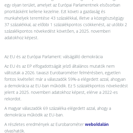
egy olyan terület, amelyet az Európai Parlamentnek elsősorban
prioritásként kellene kezelnie. Ezt követi a gazdaság és
munkahelyek teremtése 43 százalékkal, illetve a közegészségügy
37 százalékkal, az előbbi 1 százalékpontos csökkenést, az utóbbi 2
százalékpontos növekedést követően, a 2025. novemberi
adatokhoz képest.
Az EU és az Európai Parlament: válságálló demokrácia
Az EU és az EP elfogadottságát jelző általános mutatók nem
változtak a 2026. tavaszi Eurobarométer felmérésben, egyetlen
fontos kivétellel: már a válaszadók 59%-a elégedett azzal, ahogyan
a demokrácia az EU-ban működik. Ez 5 százalékpontos növekedést
jelent a 2025. novemberi adatokhoz képest, elérve a 2022-es
rekordot.
A magyar válaszadók 69 százaléka elégedett azzal, ahogy a
demokrácia működik az EU-ban.
A részletes eredmények az Eurobarométer
weboldalán
olvashatók.