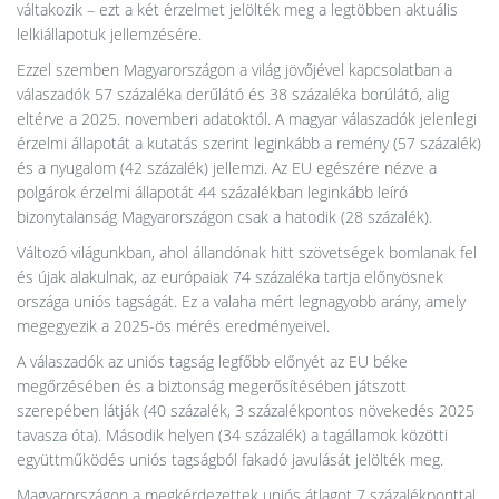
váltakozik – ezt a két érzelmet jelölték meg a legtöbben aktuális
lelkiállapotuk jellemzésére.
Ezzel szemben Magyarországon a világ jövőjével kapcsolatban a
válaszadók 57 százaléka derűlátó és 38 százaléka borúlátó, alig
eltérve a 2025. novemberi adatoktól. A magyar válaszadók jelenlegi
érzelmi állapotát a kutatás szerint leginkább a remény (57 százalék)
és a nyugalom (42 százalék) jellemzi. Az EU egészére nézve a
polgárok érzelmi állapotát 44 százalékban leginkább leíró
bizonytalanság Magyarországon csak a hatodik (28 százalék).
Változó világunkban, ahol állandónak hitt szövetségek bomlanak fel
és újak alakulnak, az európaiak 74 százaléka tartja előnyösnek
országa uniós tagságát. Ez a valaha mért legnagyobb arány, amely
megegyezik a 2025-ös mérés eredményeivel.
A válaszadók az uniós tagság legfőbb előnyét az EU béke
megőrzésében és a biztonság megerősítésében játszott
szerepében látják (40 százalék, 3 százalékpontos növekedés 2025
tavasza óta). Második helyen (34 százalék) a tagállamok közötti
együttműködés uniós tagságból fakadó javulását jelölték meg.
Magyarországon a megkérdezettek uniós átlagot 7 százalékponttal