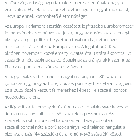
A növekvő gazdasági aggodalmak ellenére az európaiak nagyra
értékelik az EU jelentette békét, biztonságot és együttműködést,
illetve az ennek köszönhető életminőséget.
Az Európai Parlament szerdán közzétett legfrissebb Eurobarométer
felmérésének eredményei azt jelzik, hogy az európaiak a jelenlegi
bizonytalan geopolitikai helyzetben továbbra is „biztonságos
menedéknek” tekintik az Európai Uniót. A legutóbbi, 2025.
október–novemberi közvélemény-kutatás óta 8 százalékponttal, 75
százalékra nőtt azoknak az európaiaknak az aránya, akik szerint az
EU biztos pont a mai zűrzavaros világban.
A magyar válaszadók ennél is nagyobb arányban - 80 százalék -
gondolják úgy, hogy az EU egy biztos pont egy bizonytalan világban.
Ez a 2025 őszén készült felméréshez képest 14 százalékpontos
növekedést jelent.
A világpolitikai fejlemények tükrében az európaiak egyre kevésbé
derűlátóak a jövőt illetően: 58 százalékuk pesszimista, 38
százalékuk optimista ezzel kapcsolatban. Tavaly ősz óta 6
százalékponttal nőtt a borúlátók aránya. Az általános hangulat a
bizonytalanság (44 százalék) és a remény (43 százalék) között