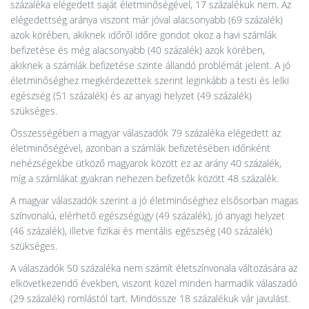
százaléka elégedett saját életminőségével, 17 százalékuk nem. Az
elégedettség aránya viszont már jóval alacsonyabb (69 százalék)
azok körében, akiknek időről időre gondot okoz a havi számlák
befizetése és még alacsonyabb (40 százalék) azok körében,
akiknek a számlák befizetése szinte állandó problémát jelent. A jó
életminőséghez megkérdezettek szerint leginkább a testi és lelki
egészség (51 százalék) és az anyagi helyzet (49 százalék)
szükséges.
Összességében a magyar válaszadók 79 százaléka elégedett az
életminőségével, azonban a számlák befizetésében időnként
nehézségekbe ütköző magyarok között ez az arány 40 százalék,
míg a számlákat gyakran nehezen befizetők között 48 százalék.
A magyar válaszadók szerint a jó életminőséghez elsősorban magas
színvonalú, elérhető egészségügy (49 százalék), jó anyagi helyzet
(46 százalék), illetve fizikai és mentális egészség (40 százalék)
szükséges.
A válaszadók 50 százaléka nem számít életszínvonala változására az
elkövetkezendő években, viszont közel minden harmadik válaszadó
(29 százalék) romlástól tart. Mindössze 18 százalékuk vár javulást.