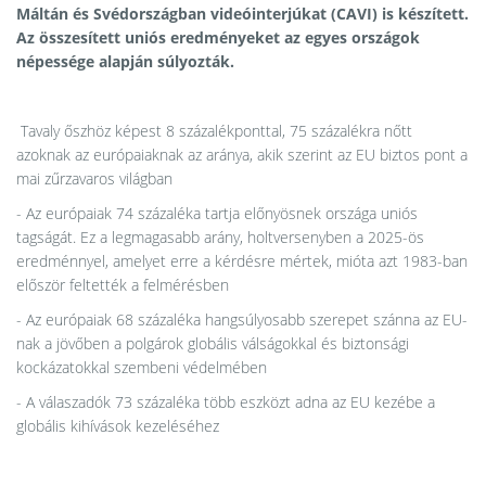
Máltán és Svédországban videóinterjúkat (CAVI) is készített.
Az összesített uniós eredményeket az egyes országok
népessége alapján súlyozták.
Tavaly őszhöz képest 8 százalékponttal, 75 százalékra nőtt
azoknak az európaiaknak az aránya, akik szerint az EU biztos pont a
mai zűrzavaros világban
- Az európaiak 74 százaléka tartja előnyösnek országa uniós
tagságát. Ez a legmagasabb arány, holtversenyben a 2025-ös
eredménnyel, amelyet erre a kérdésre mértek, mióta azt 1983-ban
először feltették a felmérésben
- Az európaiak 68 százaléka hangsúlyosabb szerepet szánna az EU-
nak a jövőben a polgárok globális válságokkal és biztonsági
kockázatokkal szembeni védelmében
- A válaszadók 73 százaléka több eszközt adna az EU kezébe a
globális kihívások kezeléséhez