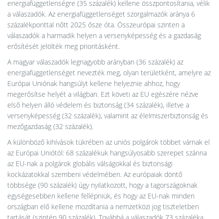
energiafüggetlenségre (35 százalék) kellene összpontosítania, vélik
a válaszadók. Az energiafüggetlenséget szorgalmazók aránya 6
százalékponttal nőtt 2025 ősze óta. Összeurópai szinten a
válaszadók a harmadik helyen a versenyképesség és a gazdaság
erősítését jelölték meg prioritásként.
A magyar válaszadók legnagyobb arányban (36 százalék) az
energiafüggetlenséget nevezték meg, olyan területként, amelyre az
Európai Uniónak hangsúlyt kellene helyeznie ahhoz, hogy
megerősítse helyét a világban. Ezt követi az EU egészére nézve
első helyen álló védelem és biztonság (34 százalék), illetve a
versenyképesség (32 százalék), valamint az élelmiszerbiztonság és
mezőgazdaság (32 százalék).
A különböző kihívások tükrében az uniós polgárok többet várnak el
az Európai Uniótól: 68 százalékuk hangsúlyosabb szerepet szánna
az EU-nak a polgárok globális válságokkal és biztonsági
kockázatokkal szembeni védelmében. Az európaiak döntő
többsége (90 százalék) úgy nyilatkozott, hogy a tagországoknak
egységesebben kellene fellépniük, és hogy az EU-nak minden
országban elő kellene mozdítania a nemzetközi jog tiszteletben
tartását (szintén 90 százalék). Továbbá a válaszadók 73 százaléka