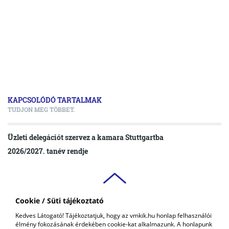
KAPCSOLÓDÓ TARTALMAK
TUDJON MEG TÖBBET.
Üzleti delegációt szervez a kamara Stuttgartba
2026/2027. tanév rendje
Cookie / Süti tájékoztató
VAS VÁRMEGYEI
Kedves Látogató! Tájékoztatjuk, hogy az vmkik.hu honlap felhasználói
KERESKEDELMI ÉS IPARKAMARA
élmény fokozásának érdekében cookie-kat alkalmazunk. A honlapunk