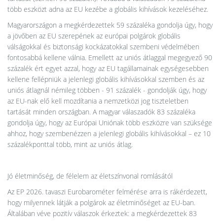
több eszközt adna az EU kezébe a globális kihívások kezeléséhez.
Magyarországon a megkérdezettek 59 százaléka gondolja úgy, hogy
a jövőben az EU szerepének az európai polgárok globális
válságokkal és biztonsági kockázatokkal szembeni védelmében
fontosabbá kellene válnia. Emellett az uniós átlaggal megegyező 90
százalék ért egyet azzal, hogy az EU tagállamainak egységesebben
kellene fellépniük a jelenlegi globális kihívásokkal szemben és az
uniós átlagnál némileg többen - 91 százalék - gondolják úgy, hogy
az EU-nak elő kell mozdítania a nemzetközi jog tiszteletben
tartását minden országban. A magyar válaszadók 83 százaléka
gondolja úgy, hogy az Európai Uniónak több eszközre van szüksége
ahhoz, hogy szembenézzen a jelenlegi globális kihívásokkal – ez 10
százalékponttal több, mint az uniós átlag.
Jó életminőség, de félelem az életszínvonal romlásától
Az EP 2026. tavaszi Eurobarométer felmérése arra is rákérdezett,
hogy milyennek látják a polgárok az életminőséget az EU-ban.
Általában véve pozitív válaszok érkeztek: a megkérdezettek 83