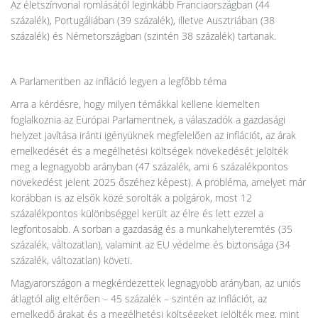
Az életszínvonal romlásától leginkább Franciaországban (44
százalék), Portugáliában (39 százalék), illetve Ausztriában (38
százalék) és Németországban (szintén 38 százalék) tartanak.
A Parlamentben az infláció legyen a legfőbb téma
Arra a kérdésre, hogy milyen témákkal kellene kiemelten
foglalkoznia az Európai Parlamentnek, a válaszadók a gazdasági
helyzet javítása iránti igényüknek megfelelően az inflációt, az árak
emelkedését és a megélhetési költségek növekedését jelölték
meg a legnagyobb arányban (47 százalék, ami 6 százalékpontos
növekedést jelent 2025 őszéhez képest). A probléma, amelyet már
korábban is az elsők közé sorolták a polgárok, most 12
százalékpontos különbséggel került az élre és lett ezzel a
legfontosabb. A sorban a gazdaság és a munkahelyteremtés (35
százalék, változatlan), valamint az EU védelme és biztonsága (34
százalék, változatlan) követi.
Magyarországon a megkérdezettek legnagyobb arányban, az uniós
átlagtól alig eltérően – 45 százalék – szintén az inflációt, az
emelkedő árakat és a megélhetési költségeket jelölték meg, mint