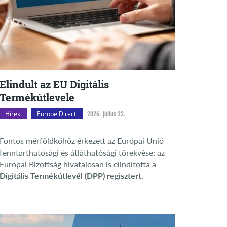
Elindult az EU Digitális
Termékútlevele
Hírek
Europe Direct
2026. július 22.
Fontos mérföldkőhöz érkezett az Európai Unió
fenntarthatósági és átláthatósági törekvése: az
Európai Bizottság hivatalosan is elindította a
Digitális Termékútlevél (DPP) regisztert.