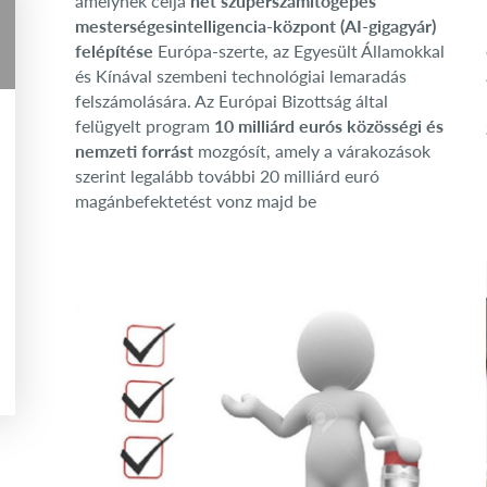
amelynek célja
hét szuperszámítógépes
mesterségesintelligencia-központ (AI-gigagyár)
felépítése
Európa-szerte, az Egyesült Államokkal
és Kínával szembeni technológiai lemaradás
felszámolására. Az Európai Bizottság által
felügyelt program
10 milliárd eurós közösségi és
nemzeti forrást
mozgósít, amely a várakozások
szerint legalább további 20 milliárd euró
magánbefektetést vonz majd be