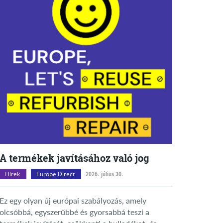
A termékek javításához való jog
Hírek
Europe Direct
2026. július 30.
Ez egy olyan új európai szabályozás, amely
olcsóbbá, egyszerűbbé és gyorsabbá teszi a