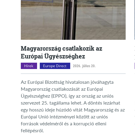
Magyarország csatlakozik az
Európai Ügyészséghez
Hírek
Europe Direct
2026. július 20.
Az Európai Bizottság hivatalosan jóváhagyta
Magyarország csatlakozását az Európai
Ügyészséghez (EPPO), így az ország az uniós
szervezet 25. tagállama lehet. A döntés lezárhat
egy hosszú ideje húzódó vitát Magyarország és az
Európai Unió intézményei között az uniós
források védelméről és a korrupció elleni
fellépésről.