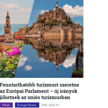
Fenntarthatóbb turizmust szeretne
az Európai Parlament – új irányok
jöhetnek az uniós turizmusban
Hírek
Europe Direct
2026. július 21.