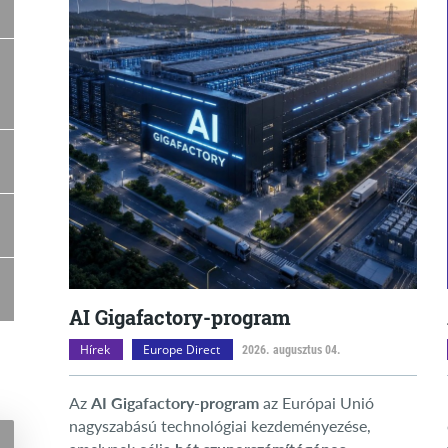
AI Gigafactory-program
Hírek
Europe Direct
2026. augusztus 04.
Az
AI Gigafactory-program
az Európai Unió
nagyszabású technológiai kezdeményezése,