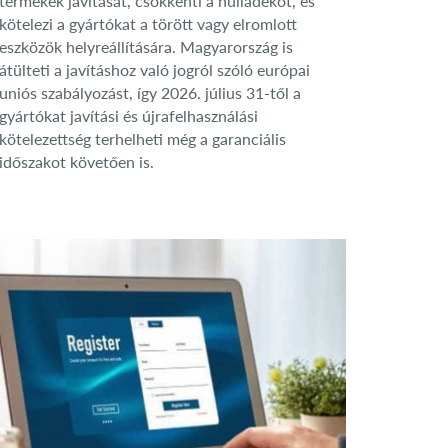
termékek javítását, csökkenti a hulladékot, és
kötelezi a gyártókat a törött vagy elromlott
eszközök helyreállítására. Magyarország is
átülteti a javításhoz való jogról szóló európai
uniós szabályozást, így 2026. július 31-től a
gyártókat javítási és újrafelhasználási
kötelezettség terhelheti még a garanciális
időszakot követően is.