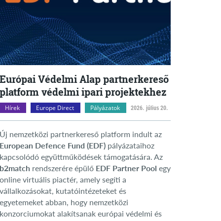
Európai Védelmi Alap partnerkereső
platform védelmi ipari projektekhez
Hírek
Europe Direct
Pályázatok
2026. július 20.
Új nemzetközi partnerkereső platform indult az
European Defence Fund (EDF)
pályázataihoz
kapcsolódó együttműködések támogatására. Az
b2match
rendszerére épülő
EDF Partner Pool
egy
online virtuális piactér, amely segíti a
vállalkozásokat, kutatóintézeteket és
egyetemeket abban, hogy nemzetközi
konzorciumokat alakítsanak európai védelmi és