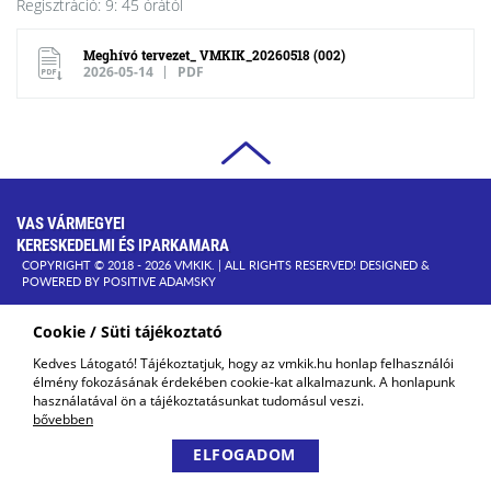
Regisztráció: 9: 45 órától
Meghívó tervezet_ VMKIK_20260518 (002)
2026-05-14
PDF
VAS VÁRMEGYEI
KERESKEDELMI ÉS IPARKAMARA
COPYRIGHT © 2018 - 2026 VMKIK. |
ALL RIGHTS RESERVED! DESIGNED &
POWERED BY
POSITIVE ADAMSKY
Cookie / Süti tájékoztató
Kedves Látogató! Tájékoztatjuk, hogy az vmkik.hu honlap felhasználói
élmény fokozásának érdekében cookie-kat alkalmazunk. A honlapunk
használatával ön a tájékoztatásunkat tudomásul veszi.
bővebben
ELFOGADOM