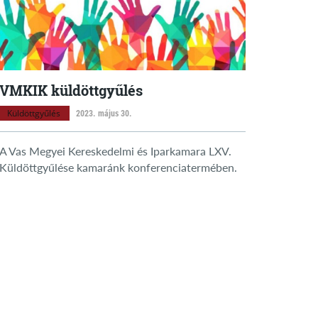
VMKIK küldöttgyűlés
Küldöttgyűlés
2023. május 30.
A Vas Megyei Kereskedelmi és Iparkamara LXV.
Küldöttgyűlése kamaránk konferenciatermében.