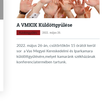
A VMKIK Küldöttgyűlése
Küldöttgyűlés
2022. május 20.
2022. május 26-án, csütörtökön 15 órától kerül
sor a Vas Megyei Kereskedelmi és Iparkamara
küldöttgyűlésére,melyet kamaránk székházának
konferenciatermében tartunk.